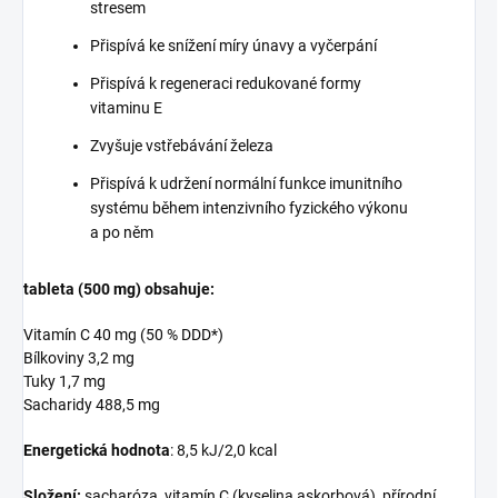
stresem
Přispívá ke snížení míry únavy a vyčerpání
Přispívá k regeneraci redukované formy
vitaminu E
Zvyšuje vstřebávání železa
Přispívá k udržení normální funkce imunitního
systému během intenzivního fyzického výkonu
a po něm
tableta (500 mg) obsahuje:
Vitamín C 40 mg (50 % DDD*)
Bílkoviny 3,2 mg
Tuky 1,7 mg
Sacharidy 488,5 mg
Energetická hodnota
: 8,5 kJ/2,0 kcal
Složení:
sacharóza, vitamín C (kyselina askorbová), přírodní