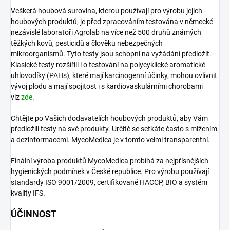
Veškerá houbová surovina, kterou používají pro výrobu jejich
houbových produktů, je před zpracováním testována v německé
nezávislé laboratoři Agrolab na více než 500 druhů známých
těžkých kovů, pesticidů a člověku nebezpečných
mikroorganismů. Tyto testy jsou schopni na vyžádání předložit.
Klasické testy rozšířili i o testování na polycyklické aromatické
uhlovodíky (PAHs), které mají karcinogenní účinky, mohou ovlivnit
vývoj plodu a mají spojitost i s kardiovaskulárními chorobami
viz
zde
.
Chtějte po Vašich dodavatelích houbových produktů, aby Vám
předložili testy na své produkty. Určitě se setkáte často s mlžením
a dezinformacemi. MycoMedica je v tomto velmi transparentní.
Finální výroba produktů MycoMedica probíhá za nejpřísnějších
hygienických podmínek v České republice. Pro výrobu používají
standardy ISO 9001/2009, certifikované HACCP, BIO a systém
kvality IFS.
ÚČINNOST