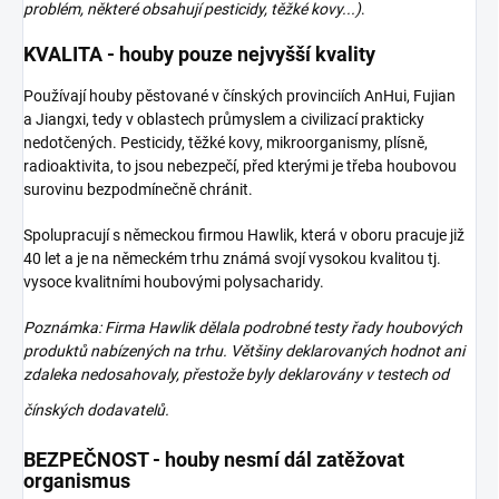
problém, některé obsahují pesticidy, těžké kovy...)
.
KVALITA - houby pouze nejvyšší kvality
Používají houby pěstované v čínských provinciích AnHui, Fujian
a Jiangxi, tedy v oblastech průmyslem a civilizací prakticky
nedotčených. Pesticidy, těžké kovy, mikroorganismy, plísně,
radioaktivita, to jsou nebezpečí, před kterými je třeba houbovou
surovinu bezpodmínečně chránit.
Spolupracují s německou firmou Hawlik, která v oboru pracuje již
40 let a je na německém trhu známá svojí vysokou kvalitou tj.
vysoce kvalitními houbovými polysacharidy.
Poznámka: Firma Hawlik dělala podrobné testy řady houbových
produktů nabízených na trhu. Většiny deklarovaných hodnot ani
zdaleka nedosahovaly, přestože byly deklarovány v testech od
čínských
dodavatelů.
BEZPEČNOST - houby nesmí dál zatěžovat
organismus