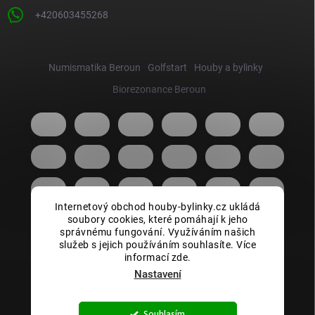
+420603455268
Numismatika Beroun
Golfstart
Houby a bylinky
Biorezonance Beroun
Internetový obchod houby-bylinky.cz ukládá
soubory cookies, které pomáhají k jeho
správnému fungování. Využíváním našich
služeb s jejich používáním souhlasíte. Více
informací zde.
Nastavení
Copyright 2026
Houby bylinky.cz
. Všechna práva vyhrazena.
Souhlasím