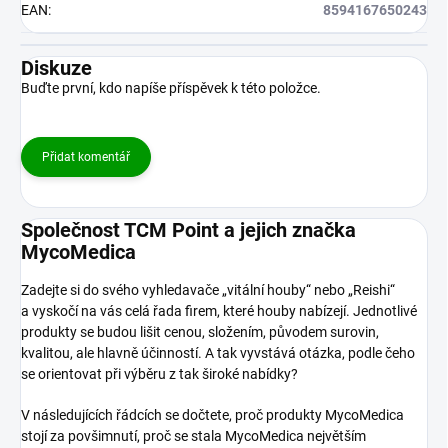
EAN
:
8594167650243
Diskuze
Buďte první, kdo napíše příspěvek k této položce.
Přidat komentář
Společnost TCM Point a jejich značka
MycoMedica
Zadejte si do svého vyhledavače „vitální houby“ nebo „Reishi“
a vyskočí na vás celá řada firem, které houby nabízejí. Jednotlivé
produkty se budou lišit cenou, složením, původem surovin,
kvalitou, ale hlavně účinností. A tak vyvstává otázka, podle čeho
se orientovat při výběru z tak široké nabídky?
V následujících řádcích se dočtete, proč produkty MycoMedica
stojí za povšimnutí, proč se stala MycoMedica největším