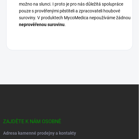
možno na slunci. I proto je pro nás důležitá spolupráce
pouze s prověřenými pěstiteli a zpracovateli houbové
suroviny. V produktech MycoMedica nepoužíváme žádnou
neprověřenou surovinu
.
Z
á
p
a
t
í
ZAJDĚTE K NÁM OSOBNĚ
Adresa kamenné prodejny a kontakty