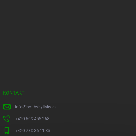
KONTAKT
info
@
houbybylinky.cz
+420 603 455 268
+420 733 36 11 35