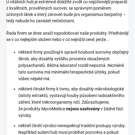
U vitálních hub je extrémně důležité zvolit co nejúčinnější preparát
z kvalitních, prověřených surovin, se správným poměrem
účinných látek a který zároveň bude pro organismus bezpečný –
tedy nebude ho zanášet nečistotami.
Řada firem se dnes snaží napodobovat naše produkty. Předhánějí
se v co nejlepším složení nebo v co nejnižší ceně, jenže...
některé firmy používají k úpravě houbové suroviny obyčejný
škrob, aby dosáhly vyššího procenta obsažených
polysacharidů. Běžná laboratoř rozdíl nepozná. Nicméně
tato surovina má minimální terapeutické účinky, pokud
vůbec nějaké má.
některé čínské firmy k tomu, aby dosáhly mikrobiologické
čistoty extraktů, vystavují houby působení radioaktivního
záření, které mikroorganismy ničí. Zdůrazňujeme,
že produkty MycoMedica
nejsou ozařovány
v žádné fázi
výroby.
někteří čínští výrobci nerespektují tradiční postupy výroby.
Například sušení hub musí probíhat pozvolna a pokud