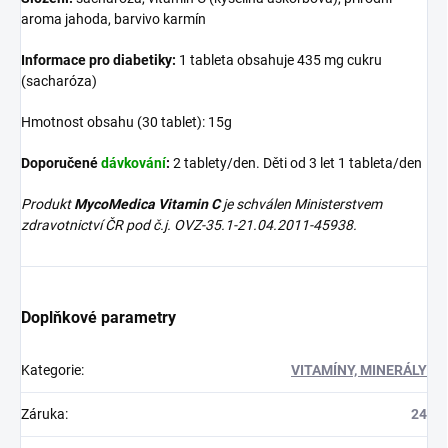
aroma jahoda, barvivo karmín
Informace pro diabetiky:
1 tableta obsahuje 435 mg cukru
(sacharóza)
Hmotnost obsahu (30 tablet): 15g
Doporučené
dávkování
:
2 tablety/den. Děti od 3 let 1 tableta/den
Produkt
MycoMedica Vitamin C
je schválen Ministerstvem
zdravotnictví ČR pod č.j.
OVZ-35.1-21.04.2011-45938.
Doplňkové parametry
Kategorie
:
VITAMÍNY, MINERÁLY
Záruka
:
24