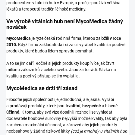
producentem vitálních hub v Evropě, a proč je používá většina
lékařů a terapeutů tradiční čínské medicíny.
Ve výrobě vitálních hub není MycoMedica žádný
nováček
MycoMedica
je ryze česká rodinná firma, kterou založili
v roce
2010.
Když firmu zakládali, dali si za cíl vyrábět kvalitní a poctivé
produkty, které budou lidem opravdu pomáhat.
A to se jim daří. Ročně si jejich produkty koupí více jak čtvrt
miliónu zákazníků z celého světa. Jsou za to rádi. Sázka na
kvalitu a poctivý přístup se jim vyplatila.
MycoMedica se drží tří zásad
Filosofie jejich společnosti je jednoduchá, ale jasná. Vyrábí
a prodávají produkty, které jsou:
kvalitní
,
bezpečné
a hlavně
účinné
. K tomu, aby své vize dosáhli, rozhodli se vyhledat
dodavatele houbové suroviny nejvyšší možné kvality, tak aby byla
zaručena maximální účinnost, a zároveň aby jejich produkty
neobsahovaly žádné rizikové látky
(což je mnohdy u vitálních hub