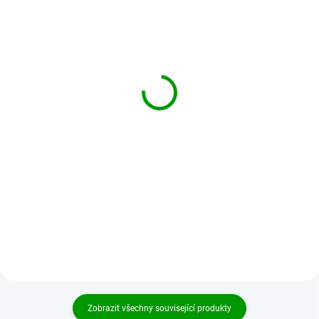
SKLADEM
SKLADEM
Tromolovaný kámen -
Tromolovaný kámen-
Jaspis dalmatin velikosti
Septárie velikost JUMBO
XL- 20-30mm
55-65mm Madagaskar
50 Kč
180 Kč
Do košíku
Do košíku
Tromolovaný kámen Jaspis
Tromlovaných kámen Septárie o
Dalmatin, velikost XL (35-50mm).
velikosti 55- 65 mm, váha
Původ Brazílie. Znamení
kamene 120 - 150g. Septárie
zvěrokruhu: Beran, Rak, Panna,
(známá též jako Dračí kámen) je
Váhy, Štír, Kozoroh a Vodnář...
tvořena drobnými krystalky...
Zobrazit všechny související produkty