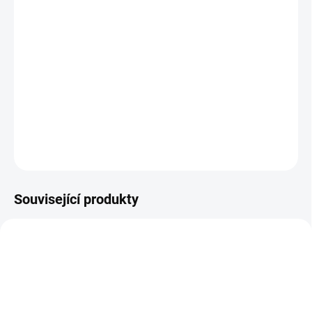
Achátový náramek Botwana
Velikost kuliček na náramku cca: 8 mm
Velikost náramku: univerzální - přibližná obvodová délka:
18 cm
DETAILNÍ INFORMACE
ZEPTAT SE
HLÍDAT
Související produkty
TROMOLOVANY-JASPIS-630
TROMOLOVANY-SEPTARIE-478