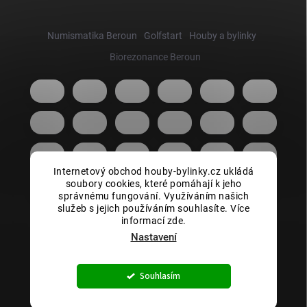
Numismatika Beroun
Golfstart
Houby a bylinky
Biorezonance Beroun
Internetový obchod houby-bylinky.cz ukládá
soubory cookies, které pomáhají k jeho
správnému fungování. Využíváním našich
služeb s jejich používáním souhlasíte. Více
informací zde.
Nastavení
Copyright 2026
Houby bylinky.cz
. Všechna práva vyhrazena.
Souhlasím
Vytvořil Shoptet