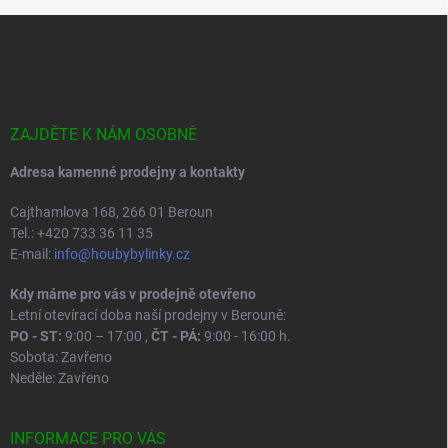
Z
á
p
a
t
í
ZAJDĚTE K NÁM OSOBNĚ
Adresa kamenné prodejny a kontakty
Cajthamlova 168, 266 01 Beroun
Tel.: +420 733 36 11 35
E-mail:
info@houbybylinky.cz
Kdy máme pro vás v prodejně otevřeno
Letní otevírací doba naší prodejny v Berouně:
PO - ST:
9:00 – 17:00 ,
ČT - PÁ:
9:00 - 16:00 h.
Sobota: Zavřeno
Neděle: Zavřeno
INFORMACE PRO VÁS