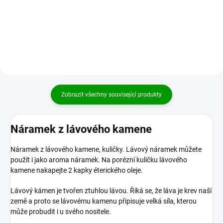
původ Brazílie. Achát je kámen
50 mm. Znamení zvěrokruhu:
harmonie a partnerské věrnosti.
Blíženec, Panna, Kozoroh a Štír
Znamení zvěrokruhu:...
Počet kamenů na 1000g cca:...
Zobrazit všechny související produkty
Náramek z lávového kamene
Náramek z lávového kamene, kuličky. Lávový náramek můžete
použít i jako aroma náramek. Na porézní kuličku lávového
kamene nakapejte 2 kapky éterického oleje.
Lávový kámen je tvořen ztuhlou lávou. Říká se, že láva je krev naší
země a proto se lávovému kamenu připisuje velká síla, kterou
může probudit i u svého nositele.