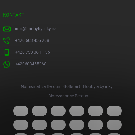
KONTAKT
info
@
houbybylinky.cz
+420 603 455 268
+420 733 36 11 35
+420603455268
Numismatika Beroun
Golfstart
Houby a bylinky
Biorezonance Beroun