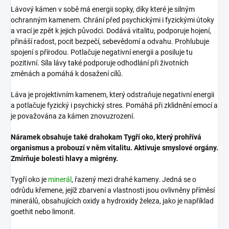
Lávový kámen v sobě má energii sopky, díky které je silným
ochranným kamenem. Chrání před psychickými i fyzickými útoky
a vrací je zpět k jejich původci. Dodává vitalitu, podporuje hojení,
přináší radost, pocit bezpečí, sebevědomí a odvahu. Prohlubuje
spojení s přírodou. Potlačuje negativní energii a posiluje tu
pozitivní. Síla lávy také podporuje odhodlání při životních
změnách a pomáhá k dosažení cílů.
Láva je projektivním kamenem, který odstraňuje negativní energii
a potlačuje fyzický i psychický stres. Pomáhá při zklidnění emocí a
je považována za kámen znovuzrození.
Náramek obsahuje také drahokam Tygří oko, který prohřívá
organismus a probouzí v něm vitalitu. Aktivuje smyslové orgány.
Zmírňuje bolesti hlavy a migrény.
Tygří oko je
minerál
, řazený mezi drahé kameny. Jedná se o
odrůdu křemene, jejíž zbarvení a vlastnosti jsou ovlivněny příměsí
minerálů, obsahujících oxidy a hydroxidy železa, jako je například
goethit nebo limonit.