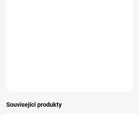
Amazonitový náramek
Velikost fazetovaných kuliček na náramku: cca 8 mm
Velikost náramku: univerzální - přibližná obvodová délka: 18 cm -
náramek je částečně roztažitelný a pružný. Amazonit je
odpradávna nazýván též jako kámen naděje.
Znamení Zvěrokruhu
: Blíženci, Panna, Vodnář
DETAILNÍ INFORMACE
ZEPTAT SE
HLÍDAT
Související produkty
PRIVESEK-ACHAT-HROZNOVY-P8
KAMEN-TROMOLOVANY-SARDONYX-
377