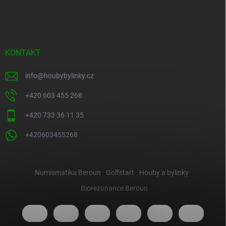
KONTAKT
info
@
houbybylinky.cz
+420 603 455 268
+420 733 36 11 35
+420603455268
Numismatika Beroun
Golfstart
Houby a bylinky
Biorezonance Beroun