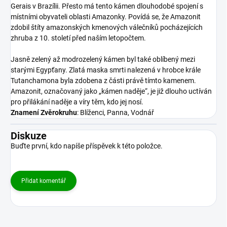
Gerais v Brazílii. Přesto má tento kámen dlouhodobé spojení s
místními obyvateli oblasti Amazonky. Povídá se, že Amazonit
zdobil štíty amazonských kmenových válečníků pocházejících
zhruba z 10. století před naším letopočtem.
Jasně zelený až modrozelený kámen byl také oblíbený mezi
starými Egypťany. Zlatá maska smrti nalezená v hrobce krále
Tutanchamona byla zdobena z části právě tímto kamenem.
Amazonit, označovaný jako „kámen naděje“, je již dlouho uctíván
pro přilákání naděje a víry těm, kdo jej nosí.
Znamení Zvěrokruhu
: Blíženci, Panna, Vodnář
Diskuze
Buďte první, kdo napíše příspěvek k této položce.
Přidat komentář