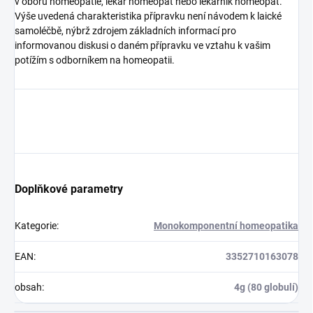
v oboru homeopatie, lékař homeopat nebo lékárník homeopat.
Výše uvedená charakteristika přípravku není návodem k laické
samoléčbě, nýbrž zdrojem základních informací pro
informovanou diskusi o daném přípravku ve vztahu k vašim
potížím s odborníkem na homeopatii.
Doplňkové parametry
Kategorie
:
Monokomponentní homeopatika
EAN
:
3352710163078
obsah
:
4g (80 globulí)