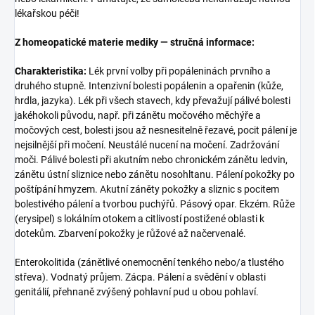
lékařskou péči!
Z homeopatické materie mediky — stručná informace:
Charakteristika:
Lék první volby při popáleninách prvního a
druhého stupně. Intenzivní bolesti popálenin a opařenin (kůže,
hrdla, jazyka). Lék při všech stavech, kdy převažují pálivé bolesti
jakéhokoli původu, např. při zánětu močového měchýře a
močových cest, bolesti jsou až nesnesitelně řezavé, pocit pálení je
nejsilnější při močení. Neustálé nucení na močení. Zadržování
moči. Pálivé bolesti při akutním nebo chronickém zánětu ledvin,
zánětu ústní sliznice nebo zánětu nosohltanu. Pálení pokožky po
poštípání hmyzem. Akutní záněty pokožky a sliznic s pocitem
bolestivého pálení a tvorbou puchýřů. Pásový opar. Ekzém. Růže
(erysipel) s lokálním otokem a citlivostí postižené oblasti k
dotekům. Zbarvení pokožky je růžové až načervenalé.
Enterokolitida (zánětlivé onemocnění tenkého nebo/a tlustého
střeva). Vodnatý průjem. Zácpa. Pálení a svědění v oblasti
genitálií, přehnaně zvýšený pohlavní pud u obou pohlaví.