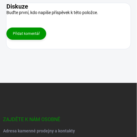
Diskuze
Buďte první, kdo napíše příspěvek k této položce.
Přidat komentář
Z
á
p
a
t
í
ZAJDĚTE K NÁM OSOBNĚ
Adresa kamenné prodejny a kontakty