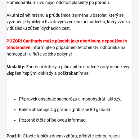
Homeopatikum uvolňující odchod placenty po porodu.
Akutní zánět hrtanu a průdušnice, zejména u batolat, který se
vyznačuje typickým hvízdavým zvukem při nádechu, který vzniká
v důsledku zúžení dýchacích cest.
POZOR! Cantharis může působit jako abortivum, nepoužívat v
těhotenství!
Informujte o případném těhotenství odborníka na
homeopatii a řiďte se jeho pokyny!
Modality:
Zhoršení doteky a pitím, pitím studené vody nebo kávy.
Zlepšení teplými obklady a poškrábáním se.
Přípravek obsahuje sacharózu a monohydrát laktózy.
Balení obsahuje 4 g granulí (přibližně 80 globulí).
Pozorně čtěte příbalovou informaci.
Použití:
Otočte tubičku dnem vzhůru, přidržte jednou rukou