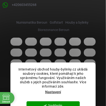
+420603455268
Numismatika Beroun
Golfstart
Houby a bylinky
Biorezonance Beroun
Internetový obchod houby-bylinky.cz ukládá
soubory cookies, které pomáhají k jeho
správnému fungování. Využíváním našich
služeb s jejich používáním souhlasíte. Více
informací zde.
Nastavení
Zobrazit
Copyright 2026
Houby bylinky.cz
. Všechna práva vyhrazena.
Souhlasím