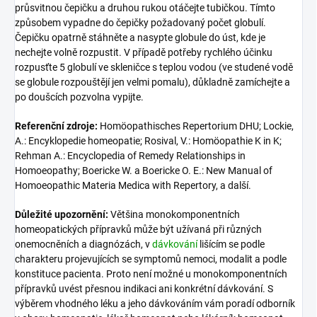
průsvitnou čepičku a druhou rukou otáčejte tubičkou. Tímto
způsobem vypadne do čepičky požadovaný počet globulí.
Čepičku opatrně stáhněte a nasypte globule do úst, kde je
nechejte volně rozpustit. V případě potřeby rychlého účinku
rozpusťte 5 globulí ve skleničce s teplou vodou (ve studené vodě
se globule rozpouštějí jen velmi pomalu), důkladně zamíchejte a
po doušcích pozvolna vypijte.
Referenční zdroje:
Homöopathisches Repertorium DHU; Lockie,
A.: Encyklopedie homeopatie; Rosival, V.: Homöopathie K in K;
Rehman A.: Encyclopedia of Remedy Relationships in
Homoeopathy; Boericke W. a Boericke O. E.: New Manual of
Homoeopathic Materia Medica with Repertory, a další.
Důležité upozornění:
Většina monokomponentních
homeopatických přípravků může být užívaná při různých
onemocněních a diagnózách, v
dávkování
lišícím se podle
charakteru projevujících se symptomů nemoci, modalit a podle
konstituce pacienta. Proto není možné u monokomponentních
přípravků uvést přesnou indikaci ani konkrétní
dávkování
. S
výběrem vhodného léku a jeho dávkováním vám poradí odborník