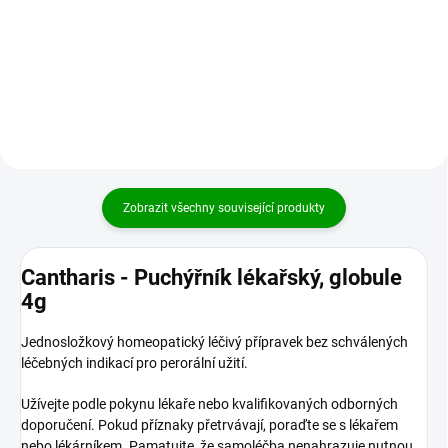
deprivaci (nedostatku spánku
cest vody v těle. Toto zablokování
různých příčin), poruchách
dále brání normálnímu procesu
cirkadiálního rytmu v důsledku...
trávení a napadá pohyb potravy
trávicím traktem....
Zobrazit všechny související produkty
Cantharis - Puchýřník lékařský, globule
4g
Jednosložkový homeopatický léčivý přípravek bez schválených
léčebných indikací pro perorální užití.
Užívejte podle pokynu lékaře nebo kvalifikovaných odborných
doporučení. Pokud příznaky přetrvávají, poraďte se s lékařem
nebo lékárníkem. Pamatujte, že samoléčba nenahrazuje nutnou