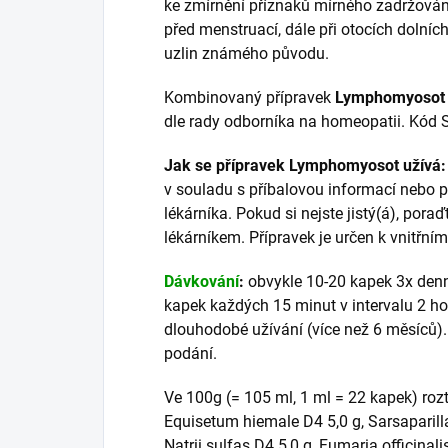
ke zmírnění příznaků mírného zadržování 
před menstruací, dále při otocích dolníc
uzlin známého původu.
Kombinovaný přípravek
Lymphomyosot
dle rady odborníka na homeopatii. Kód
Jak se přípravek Lymphomyosot užívá
v souladu s příbalovou informací nebo 
lékárníka. Pokud si nejste jistý(á), por
lékárníkem. Přípravek je určen k vnitřnímu
Dávkování
:
obvykle 10-20 kapek 3x denn
kapek každých 15 minut v intervalu 2 ho
dlouhodobé užívání (více než 6 měsíců).
podání.
Ve 100g (= 105 ml, 1 ml = 22 kapek) rozto
Equisetum hiemale D4 5,0 g, Sarsaparilla
Natrii sulfas D4 5,0 g, Fumaria officinal