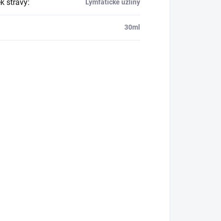
k stravy
:
Lymfatické uzliny
30ml