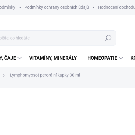
podmínky
Podmínky ochrany osobních údajů
Hodnocení obchod
Hledat
Y, ČAJE
VITAMÍNY, MINERÁLY
HOMEOPATIE
K
Lymphomyosot perorální kapky 30 ml
ní
ZNAČKA:
BIOLOGISCHE HEILMITTEL HEEL GMBH
260 Kč
Měrná
SKLADEM
cena:
MŮŽEME DORUČIT DO:
10.8.2