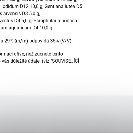
i iodidum D12 10,0 g, Gentiana lutea D5
s arvensis D3 5,0 g,
vestris D4 5,0 g, Scrophularia nodosa
rtium aquaticum D4 10,0 g.
lu 29% (m/m) odpovídá 35% (V/V).
ormaci dříve, než začnete tento
 vás důležité údaje. (viz "SOUVISEJÍCÍ