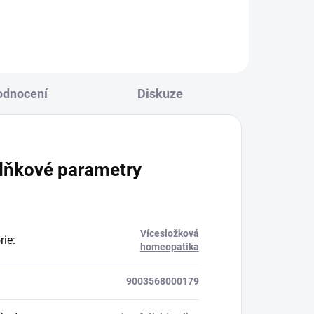
odnocení
Diskuze
lňkové parametry
Vícesložková
rie
:
homeopatika
9003568000179