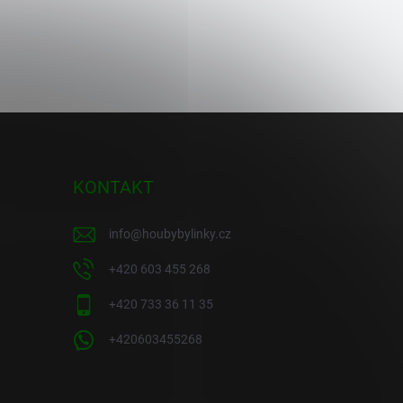
KONTAKT
info
@
houbybylinky.cz
+420 603 455 268
+420 733 36 11 35
+420603455268