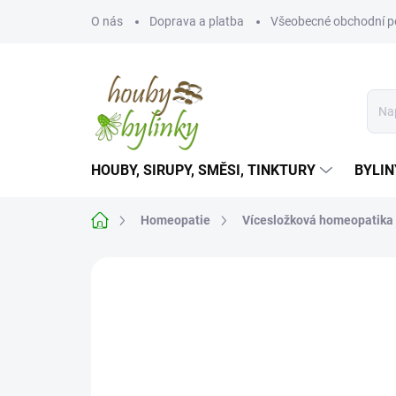
Přejít
O nás
Doprava a platba
Všeobecné obchodní 
na
obsah
HOUBY, SIRUPY, SMĚSI, TINKTURY
BYLIN
Domů
Homeopatie
Vícesložková homeopatika
Neohodnoceno
Podrobnosti hodnoce