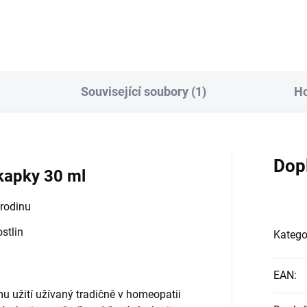
Související soubory (1)
H
Dop
kapky 30 ml
 rodinu
ostlin
Katego
EAN
:
mu užití užívaný tradičně v homeopatii