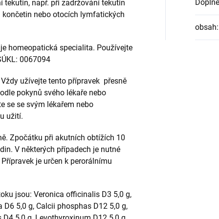
Doplně
tekutin, např. při zadržování tekutin
h končetin nebo otocích lymfatických
obsah
:
je homeopatická specialita. Používejte
 SÚKL: 0067094
:
Vždy užívejte tento přípravek přesně
podle pokynů svého lékaře nebo
aďte se se svým lékařem nebo
 užití.
ě. Zpočátku při akutních obtížích 10
din. V některých případech je nutné
 Přípravek je určen k perorálnímu
ku jsou: Veronica officinalis D3 5,0 g,
 D6 5,0 g, Calcii phosphas D12 5,0 g,
is D4 5,0 g, Levothyroxinum D12 5,0 g,