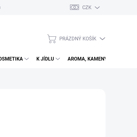
CZK
u
PRÁZDNÝ KOŠÍK
NÁKUPNÍ
KOŠÍK
OSMETIKA
K JÍDLU
AROMA, KAMENY
VETER
026
MOŽNOSTI DORUČENÍ