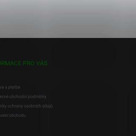
ORMACE PRO VÁS
a a platba
ecné obchodní podmínky
nky ochrany osobních údajů
cení obchodu