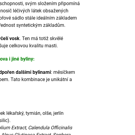
 schopnosti, svým složením připomíná
í nosič léčivých látek obsažených
epřové sádlo stále ideálním základem
 přednost syntetickým základům.
čelí vosk
. Ten má totiž skvělé
uje celkovou kvalitu masti.
a i jiné byliny:
dpořen dalšími bylinami
: měsíčkem
ubem. Tato kombinace je unikátní a
k lékařský, tymián, olše, jerlín
ilic).
olium Extract, Calendula Officinalis
 Alnus Glutinosa Extract, Sophora