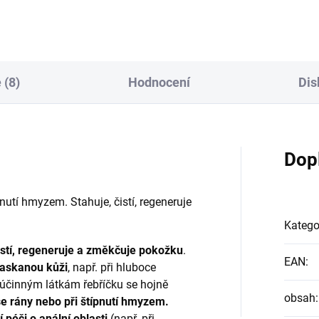
žka nebo jiný...
 (8)
Hodnocení
Dis
Dop
pnutí hmyzem. Stahuje, čistí, regeneruje
Katego
čistí, regeneruje a změkčuje pokožku
.
EAN
:
raskanou kůži
, např. při hluboce
účinným látkám řebříčku se hojně
obsah
:
 se rány nebo při štípnutí hmyzem.
í péči o anální oblasti
(např. při