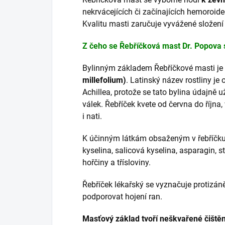
nekrvácejících či začínajících hemoroide
Kvalitu masti zaručuje vyvážené složení 
Z čeho se Řebříčková mast Dr. Popova 
Bylinným základem Řebříčkové masti je
millefolium)
. Latinský název rostliny j
Achillea, protože se tato bylina údajně u
válek. Řebříček kvete od června do října, 
i nati.
K účinným látkám obsaženým v řebříčku l
kyselina, salicová kyselina, asparagin, st
hořčiny a třísloviny.
Řebříček lékařský se vyznačuje protizán
podporovat hojení ran.
Masťový základ tvoří neškvařené čiště