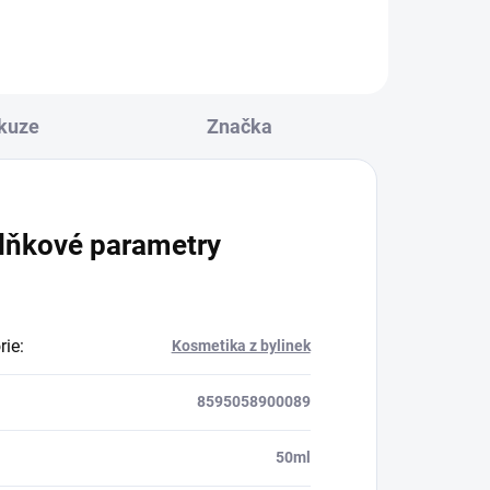
kuze
Značka
lňkové parametry
rie
:
Kosmetika z bylinek
8595058900089
50ml