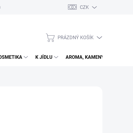
CZK
u
PRÁZDNÝ KOŠÍK
NÁKUPNÍ
KOŠÍK
OSMETIKA
K JÍDLU
AROMA, KAMENY
VETER
026
MOŽNOSTI DORUČENÍ