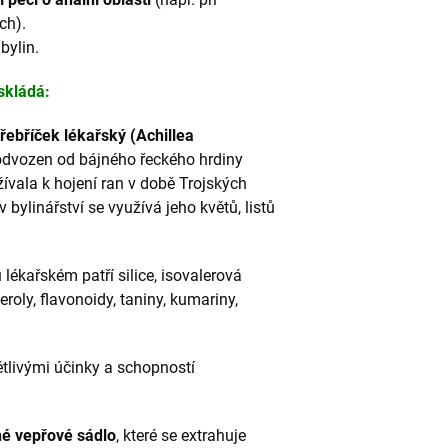
ch).
bylin.
skládá:
řebříček lékařský (Achillea
e odvozen od bájného řeckého hrdiny
žívala k hojení ran v době Trojských
v bylinářství se využívá jeho květů, listů
ékařském patří silice, isovalerová
eroly, flavonoidy, taniny, kumariny,
ětlivými účinky a schopností
né vepřové sádlo
, které se extrahuje