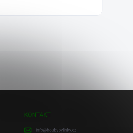
KONTAKT
info
@
houbybylinky.cz