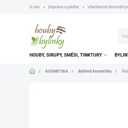
Přejít
O nás
Doprava a platba
Všeobecné obchodní 
na
obsah
HOUBY, SIRUPY, SMĚSI, TINKTURY
BYLIN
Domů
KOSMETIKA
Bylinná kosmetika
Řeb
Neohodnoceno
Podrobnosti hodnoce