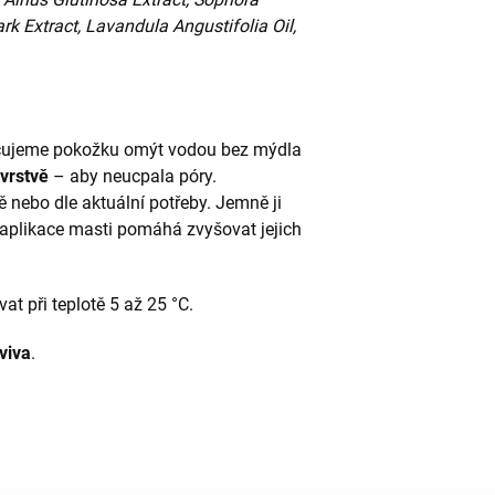
k Extract, Lavandula Angustifolia Oil,
učujeme pokožku omýt vodou bez mýdla
 vrstvě
– aby neucpala póry.
nebo dle aktuální potřeby. Jemně ji
 aplikace masti pomáhá zvyšovat jejich
t při teplotě 5 až 25 °C.
viva
.