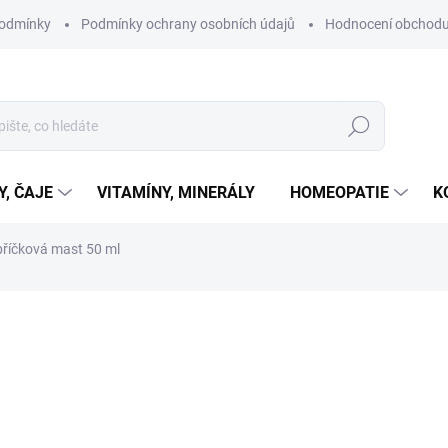
podmínky
Podmínky ochrany osobních údajů
Hodnocení obchod
Hledat
Y, ČAJE
VITAMÍNY, MINERÁLY
HOMEOPATIE
K
říčková mast 50 ml
ní
ZNAČKA:
DR. POPOV
122 Kč
Měrná
SKLADEM
cena:
MŮŽEME DORUČIT DO:
11.8.2