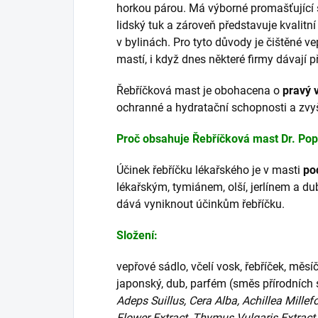
horkou párou. Má výborné promašťující
lidský tuk a zároveň představuje kvalitn
v bylinách. Pro tyto důvody je čištěné v
mastí, i když dnes některé firmy dávají
Řebříčková mast je obohacena o
pravý v
ochranné a hydratační schopnosti a zvyš
Proč obsahuje Řebříčková mast Dr. Popov
Účinek řebříčku lékařského je v masti
po
lékařským, tymiánem, olší, jerlínem a d
dává vyniknout účinkům řebříčku.
Složení:
vepřové sádlo, včelí vosk, řebříček, měsíče
japonský, dub, parfém (směs přírodních s
Adeps Suillus, Cera Alba, Achillea Millef
Flower Extract, Thymus Vulgaris Extract,