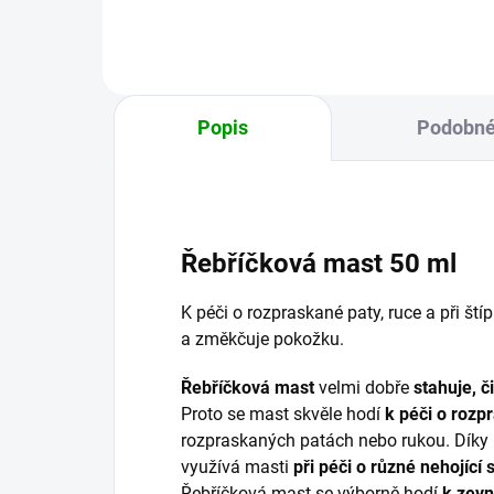
poko
Popis
Podobné
Řebříčková mast 50 ml
K péči o rozpraskané paty, ruce a při ští
a změkčuje pokožku.
Řebříčková mast
velmi dobře
stahuje, 
Proto se mast skvěle hodí
k péči o rozp
rozpraskaných patách nebo rukou. Díky 
využívá masti
při péči o různé nehojící
Řebříčková mast se výborně hodí
k zevn