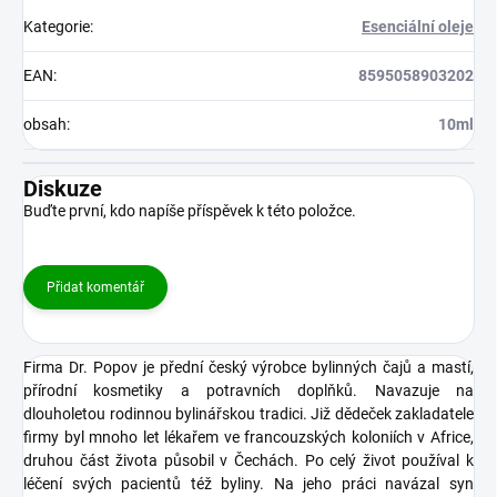
Kategorie
:
Esenciální oleje
EAN
:
8595058903202
obsah
:
10ml
Diskuze
Buďte první, kdo napíše příspěvek k této položce.
Přidat komentář
Firma Dr. Popov je přední český výrobce bylinných čajů a mastí,
přírodní kosmetiky a potravních doplňků. Navazuje na
dlouholetou rodinnou bylinářskou tradici. Již dědeček zakladatele
firmy byl mnoho let lékařem ve francouzských koloniích v Africe,
druhou část života působil v Čechách. Po celý život používal k
léčení svých pacientů též byliny. Na jeho práci navázal syn