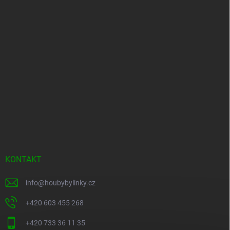
KONTAKT
info
@
houbybylinky.cz
+420 603 455 268
+420 733 36 11 35