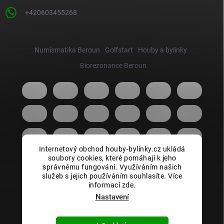
+420603455268
Numismatika Beroun
Golfstart
Houby a bylinky
Biorezonance Beroun
Internetový obchod houby-bylinky.cz ukládá
soubory cookies, které pomáhají k jeho
správnému fungování. Využíváním našich
služeb s jejich používáním souhlasíte. Více
informací zde.
Nastavení
Copyright 2026
Houby bylinky.cz
. Všechna práva vyhrazena.