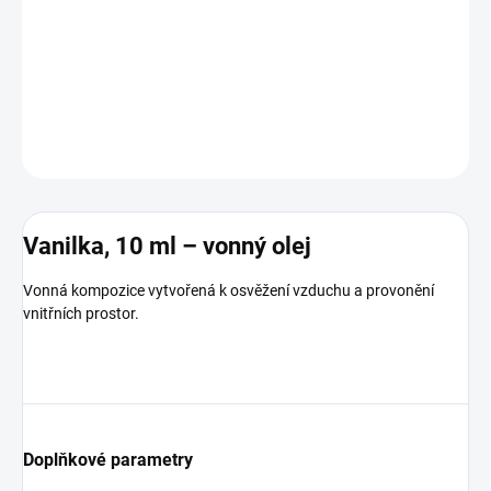
Vonná kompozice vytvořená k osvěžení vzduchu a provonění
vnitřních prostor.
DETAILNÍ INFORMACE
ZEPTAT SE
HLÍDAT
Vanilka, 10 ml – vonný olej
Vonná kompozice vytvořená k osvěžení vzduchu a provonění
vnitřních prostor.
Doplňkové parametry