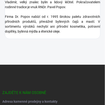
Vladimír, velký znalec bylin a lidový léčitel. Pokračovatelem
rodinné tradice je vnuk RNDr. Pavel Popov.
Firma Dr. Popov nabízí od r. 1995 širokou paletu zdravotních
přírodních produktů, převážně bylinných čajů a mastí. V
sortimentu výrobků nechybí ani přírodní kosmetika, potravní
doplňky, bylinná mýdla a éterické oleje.
Z
á
p
a
t
í
ZAJDĚTE K NÁM OSOBNĚ
Adresa kamenné prodejny a kontakty