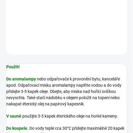
Celkově reguluje nervový systém (může jak uklidnit, tak
povzbudit). Odpuzuje hmyz (při zavšivení). V koupeli prohřívá a
zmírňuje bolesti nervového původu.
DETAILNÍ INFORMACE
ZEPTAT SE
HLÍDAT
Použití
Do aromalampy
nebo odpařovače k provonění bytu, kanceláře
apod. Odpařovací misku aromalampy naplňte vodou a do vody
přidejte 3-5 kapek oleje. Dbejte, aby miska nad hořící svíčkou
nevyschla. Také stačí nádobku s olejem položit na topení nebo
nakapat éterický olej na papírový kapesník.
V sauně
použijte 3-5 kapek éterického oleje na horké kameny.
Do koupele
. Do vody teplé cca 30°C přidejte maximálně 20 kapek