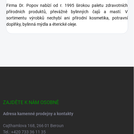
Firma Dr. Popov nabízí od r. 1995 širokou paletu zdravotních
přírodních produktů, převážně bylinných čajů a mastí. V
sortimentu výrobků nechybí ani přírodní kosmetika, potravní
doplňky, bylinná mýdla a éterické oleje.
Z
á
p
a
t
í
ZAJDĚTE K NÁM OSOBNĚ
Adresa kamenné prodejny a kontakty
Cajthamlova 168, 266 01 Beroun
Tel.: +420 733 36 11 35