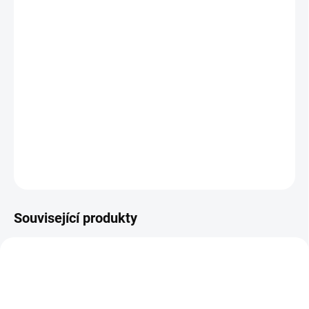
Jiaogulan přispívá k udržení
normální hladiny cukru a tuku v krvi
.
Je nápomocný při
překyselení žaludku
–
udržuje rovnováhu pH.
Blahodárně působí na
kardiovaskulární systém
, podporuje krevní
oběh a napomáhá udržet
normální hodnoty tlaku
a
zdraví jater
.
Jiaogulan
podporuje přirozenou obranyschopnost organismu
a patří mezi
antioxidanty
.
DETAILNÍ INFORMACE
ZEPTAT SE
HLÍDAT
Související produkty
850-NAPOJ-5-HVEZD
DRMEK-PLOD-CELY-100