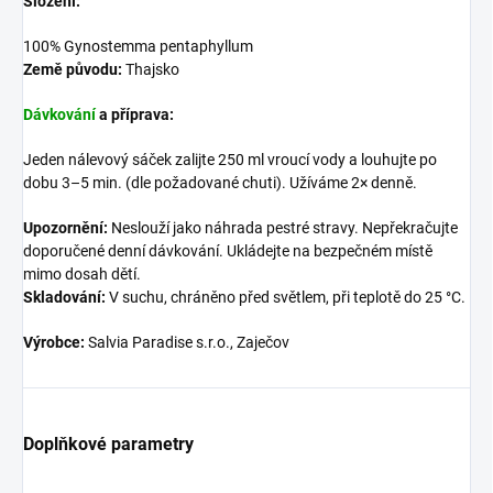
Složení:
100% Gynostemma pentaphyllum
Země původu:
Thajsko
Dávkování
a příprava:
Jeden nálevový sáček zalijte 250 ml vroucí vody a louhujte po
dobu 3–5 min. (dle požadované chuti). Užíváme 2× denně.
Upozornění:
Neslouží jako náhrada pestré stravy. Nepřekračujte
doporučené denní dávkování. Ukládejte na bezpečném místě
mimo dosah dětí.
Skladování:
V suchu, chráněno před světlem, při teplotě do 25 °C.
Výrobce:
Salvia Paradise s.r.o., Zaječov
Doplňkové parametry