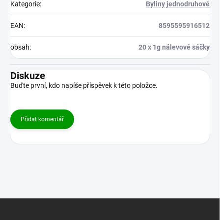
Kategorie
:
Byliny jednodruhové
EAN
:
8595595916512
obsah
:
20 x 1g nálevové sáčky
Diskuze
Buďte první, kdo napíše příspěvek k této položce.
Přidat komentář
Z
á