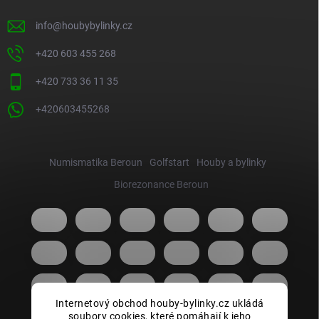
info
@
houbybylinky.cz
+420 603 455 268
+420 733 36 11 35
+420603455268
Numismatika Beroun
Golfstart
Houby a bylinky
Biorezonance Beroun
Internetový obchod houby-bylinky.cz ukládá
soubory cookies, které pomáhají k jeho