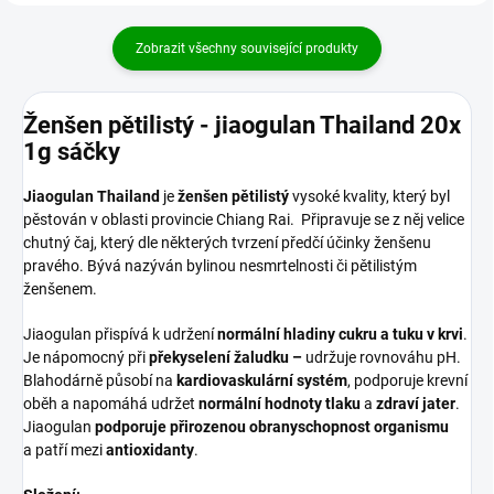
Zobrazit všechny související produkty
Ženšen pětilistý - jiaogulan Thailand 20x
1g sáčky
Jiaogulan Thailand
je
ženšen pětilistý
vysoké kvality, který byl
pěstován v oblasti provincie Chiang Rai. Připravuje se z něj velice
chutný čaj, který dle některých tvrzení předčí účinky ženšenu
pravého. Bývá nazýván bylinou nesmrtelnosti či pětilistým
ženšenem.
Jiaogulan přispívá k udržení
normální hladiny cukru a tuku v krvi
.
Je nápomocný při
překyselení žaludku
–
udržuje rovnováhu pH.
Blahodárně působí na
kardiovaskulární systém
, podporuje krevní
oběh a napomáhá udržet
normální hodnoty tlaku
a
zdraví jater
.
Jiaogulan
podporuje přirozenou obranyschopnost organismu
a patří mezi
antioxidanty
.