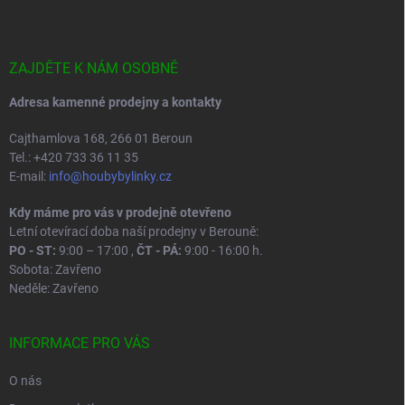
p
a
t
í
ZAJDĚTE K NÁM OSOBNĚ
Adresa kamenné prodejny a kontakty
Cajthamlova 168, 266 01 Beroun
Tel.: +420 733 36 11 35
E-mail:
info@houbybylinky.cz
Kdy máme pro vás v prodejně otevřeno
Letní otevírací doba naší prodejny v Berouně:
PO - ST:
9:00 – 17:00 ,
ČT - PÁ:
9:00 - 16:00 h.
Sobota: Zavřeno
Neděle: Zavřeno
INFORMACE PRO VÁS
O nás