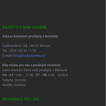
Z
á
p
a
t
í
ZAJDĚTE K NÁM OSOBNĚ
Adresa kamenné prodejny a kontakty
Cajthamlova 168, 266 01 Beroun
Tel.: +420 733 36 11 35
E-mail:
info@houbybylinky.cz
Kdy máme pro vás v prodejně otevřeno
Letní otevírací doba naší prodejny v Berouně:
PO - ST:
9:00 – 17:00 ,
ČT - PÁ:
9:00 - 16:00 h.
Sobota: Zavřeno
Neděle: Zavřeno
INFORMACE PRO VÁS