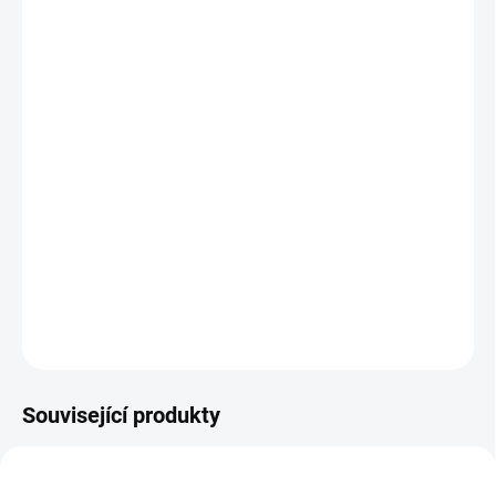
Pestrovka kulovitá (Gomphrena globosa) má několik účinků,
zejména díky svému složení, které zahrnuje sacharidy,
antimykotika, glykosidy, fenoly, kumariny, steroidy, sloučeniny
antrachinonů a barevné pigmenty betacyaniny.
Jelikož se jedná o bylinku v potravinářské kvalitě, můžete s ní
skvěle ozdobit dorty, dezerty nebo zmrzlinové poháry.
DETAILNÍ INFORMACE
ZEPTAT SE
HLÍDAT
Související produkty
STOP-PISEK