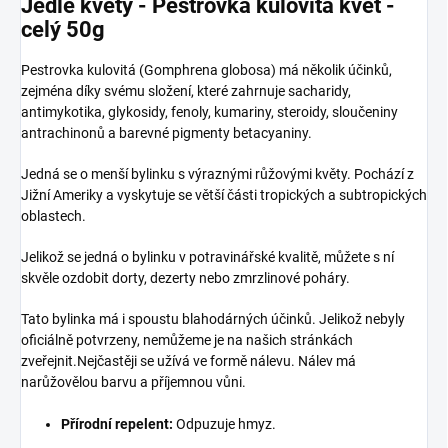
Jedlé květy - Pestrovka kulovitá květ -
celý 50g
Pestrovka kulovitá (Gomphrena globosa) má několik účinků,
zejména díky svému složení, které zahrnuje sacharidy,
antimykotika, glykosidy, fenoly, kumariny, steroidy, sloučeniny
antrachinonů a barevné pigmenty betacyaniny.
Jedná se o menší bylinku s výraznými růžovými květy. Pochází z
Jižní Ameriky a vyskytuje se větší části tropických a subtropických
oblastech.
Jelikož se jedná o bylinku v potravinářské kvalitě, můžete s ní
skvěle ozdobit dorty, dezerty nebo zmrzlinové poháry.
Tato bylinka má i spoustu blahodárných účinků. Jelikož nebyly
oficiálně potvrzeny, nemůžeme je na našich stránkách
zveřejnit.Nejčastěji se užívá ve formě nálevu. Nálev má
narůžovělou barvu a příjemnou vůni.
Přírodní repelent:
Odpuzuje hmyz.