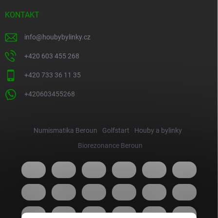
KONTAKT
info
@
houbybylinky.cz
+420 603 455 268
+420 733 36 11 35
+420603455268
Numismatika Beroun
Golfstart
Houby a bylinky
Biorezonance Beroun