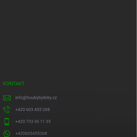
KONTAKT
info
@
houbybylinky.cz
+420 603 455 268
+420 733 36 11 35
+420603455268