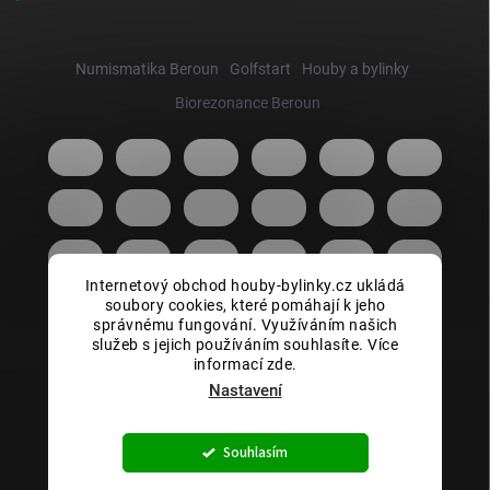
Numismatika Beroun
Golfstart
Houby a bylinky
Biorezonance Beroun
Internetový obchod houby-bylinky.cz ukládá
soubory cookies, které pomáhají k jeho
správnému fungování. Využíváním našich
služeb s jejich používáním souhlasíte. Více
informací zde.
Nastavení
Copyright 2026
Houby bylinky.cz
. Všechna práva vyhrazena.
Souhlasím
Vytvořil Shoptet