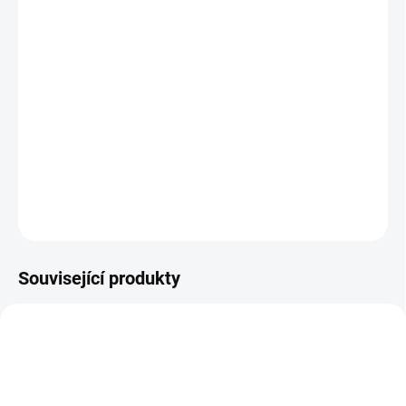
Bakopa není lék, ale zlepšuje kognitivní schopnosti, zvyšuje
syntézu bílkovin v centru dlouhodobé paměti, lze jí úspěšně zmírnit
Alzeheimerovu či Parkinsonovu chorobu a projevy demence.
Bacopa monnieri zároveň působí jako účinné sedativum a
obsahuje antiepileptické látky, je používána jogíny při meditacích,
a podporuje kvalitní spánek.
DETAILNÍ INFORMACE
ZEPTAT SE
HLÍDAT
Související produkty
FOCUS-DRIVE
ZENSEN-PETILISTY-CAJ-SACKY