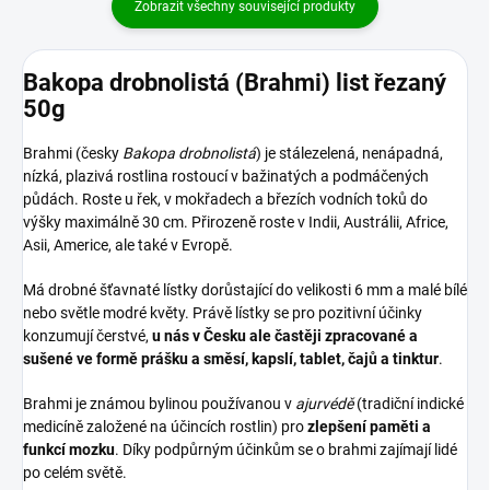
Zobrazit všechny související produkty
Bakopa drobnolistá (Brahmi) list řezaný
50g
Brahmi (česky
Bakopa drobnolistá
) je stálezelená, nenápadná,
nízká, plazivá rostlina rostoucí v bažinatých a podmáčených
půdách. Roste u řek, v mokřadech a březích vodních toků do
výšky maximálně 30 cm. Přirozeně roste v Indii, Austrálii, Africe,
Asii, Americe, ale také v Evropě.
Má drobné šťavnaté lístky dorůstající do velikosti 6 mm a malé bílé
nebo světle modré květy. Právě lístky se pro pozitivní účinky
konzumují čerstvé,
u nás v Česku ale častěji zpracované a
sušené ve formě prášku a směsí, kapslí, tablet, čajů a tinktur
.
Brahmi je známou bylinou používanou v
ajurvédě
(tradiční indické
medicíně založené na účincích rostlin) pro
zlepšení paměti a
funkcí mozku
. Díky podpůrným účinkům se o brahmi zajímají lidé
po celém světě.