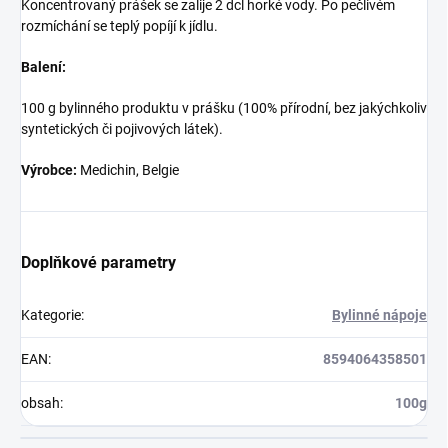
Koncentrovaný prášek se zalije 2 dcl horké vody. Po pečlivém
rozmíchání se teplý popíjí k jídlu.
Balení:
100 g bylinného produktu v prášku (100% přírodní, bez jakýchkoliv
syntetických či pojivových látek).
Výrobce:
Medichin, Belgie
Doplňkové parametry
Kategorie
:
Bylinné nápoje
EAN
:
8594064358501
obsah
:
100g