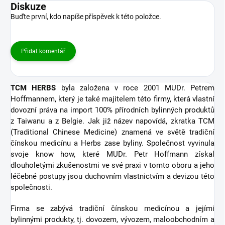
Diskuze
Buďte první, kdo napíše příspěvek k této položce.
Přidat komentář
TCM HERBS
byla založena v roce 2001 MUDr. Petrem
Hoffmannem, který je také majitelem této firmy, která vlastní
dovozní práva na import 100% přírodních bylinných produktů
z Taiwanu a z Belgie. Jak již název napovídá, zkratka TCM
(Traditional Chinese Medicine) znamená ve světě tradiční
čínskou medicínu a Herbs zase byliny. Společnost vyvinula
svoje know how, které MUDr. Petr Hoffmann získal
dlouholetými zkušenostmi ve své praxi v tomto oboru a jeho
léčebné postupy jsou duchovním vlastnictvím a devizou této
společnosti.
Firma se zabývá tradiční čínskou medicínou a jejími
bylinnými produkty, tj. dovozem, vývozem, maloobchodním a