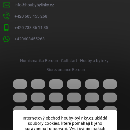
info
@
houbybylinky.cz
+420 603 455 268
+420 733 36 11 35
+420603455268
Numismatika Beroun
Golfstart
Houby a bylinky
Biorezonance Beroun
Internetový obchod houby-bylinky.cz ukládá
soubory cookies, které pomáhají k jeho
správnému fungování. Využíváním našich