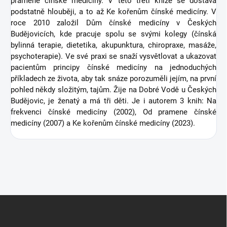
pramene čínské medicíny. V této třetí knize se dostává
podstatně hlouběji, a to až Ke kořenům čínské medicíny. V
roce 2010 založil Dům čínské medicíny v Českých
Budějovicích, kde pracuje spolu se svými kolegy (čínská
bylinná terapie, dietetika, akupunktura, chiropraxe, masáže,
psychoterapie). Ve své praxi se snaží vysvětlovat a ukazovat
pacientům principy čínské medicíny na jednoduchých
příkladech ze života, aby tak snáze porozuměli jejím, na první
pohled někdy složitým, tajům. Žije na Dobré Vodě u Českých
Budějovic, je ženatý a má tři děti. Je i autorem 3 knih: Na
frekvenci čínské medicíny (2002), Od pramene čínské
medicíny (2007) a Ke kořenům čínské medicíny (2023).
Z
á
p