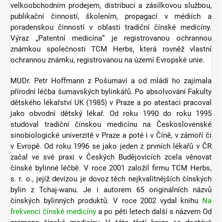
velkoobchodním prodejem, distribucí a zásilkovou službou,
publikační činností, školením, propagací v médiích a
poradenskou činností v oblasti tradiční čínské medicíny.
Výraz „Patentní medicína“ je registrovanou ochrannou
známkou společnosti TCM Herbs, která rovněž vlastní
ochrannou známku, registrovanou na území Evropské unie.
MUDr. Petr Hoffmann z Pošumaví a od mládí ho zajímala
přírodní léčba šumavských bylinkářů. Po absolvování Fakulty
dětského lékařství UK (1985) v Praze a po atestaci pracoval
jako obvodní dětský lékař. Od roku 1990 do roku 1995
studoval tradiční čínskou medicínu na Československé
sinobiologické univerzitě v Praze a poté i v Číně, v zámoří či
v Evropě. Od roku 1996 se jako jeden z prvních lékařů v ČR
začal ve své praxi v Českých Budějovicích zcela věnovat
čínské bylinné léčbě. V roce 2001 založil firmu TCM Herbs,
s. r. o., jejíž devízou je dovoz těch nejkvalitnějších čínských
bylin z Tchaj-wanu. Je i autorem 65 originálních názvů
čínských bylinných produktů. V roce 2002 vydal knihu
Na
frekvenci čínské medicíny
a po pěti letech další s názvem Od