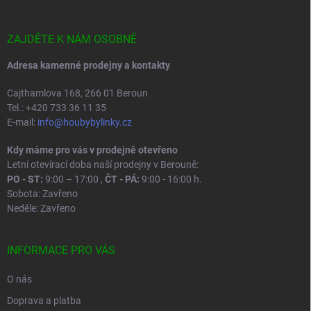
a
t
í
ZAJDĚTE K NÁM OSOBNĚ
Adresa kamenné prodejny a kontakty
Cajthamlova 168, 266 01 Beroun
Tel.: +420 733 36 11 35
E-mail:
info@houbybylinky.cz
Kdy máme pro vás v prodejně otevřeno
Letní otevírací doba naší prodejny v Berouně:
PO - ST:
9:00 – 17:00 ,
ČT - PÁ:
9:00 - 16:00 h.
Sobota: Zavřeno
Neděle: Zavřeno
INFORMACE PRO VÁS
O nás
Doprava a platba