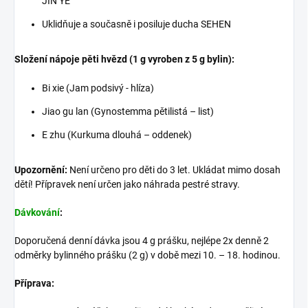
JIN YE
Uklidňuje a současně i posiluje ducha SEHEN
Složení nápoje pěti hvězd (1 g vyroben z 5 g bylin):
Bi xie (Jam podsivý - hlíza)
Jiao gu lan (Gynostemma pětilistá – list)
E zhu (Kurkuma dlouhá – oddenek)
Upozornění:
Není určeno pro děti do 3 let. Ukládat mimo dosah
dětí! Přípravek není určen jako náhrada pestré stravy.
Dávkování
:
Doporučená denní dávka jsou 4 g prášku, nejlépe 2x denně 2
odměrky bylinného prášku (2 g) v době mezi 10. – 18. hodinou.
Příprava: