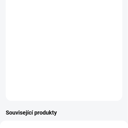
Účinky podle tradiční čínské
medicíny
Ochlazuje horko RE ze žaludku a střev
Vylučuje horký toxin RE DU
Rozpouští vlhký hlen TAN SHI
Zvlhčuje plíce FEI a podporuje produkci tělesných tekutin
JIN YE
Uklidňuje a současně i posiluje ducha SEHEN
DETAILNÍ INFORMACE
ZEPTAT SE
HLÍDAT
Související produkty