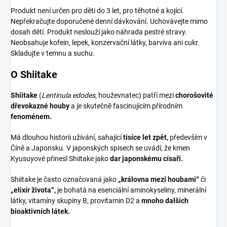
Produkt není určen pro děti do 3 let, pro těhotné a kojící.
Nepřekračujte doporučené denní dávkování. Uchovávejte mimo
dosah dětí. Produkt neslouží jako náhrada pestré stravy.
Neobsahuje kofein, lepek, konzervační látky, barviva ani cukr.
Skladujte v temnu a suchu.
O Shiitake
Shiitake
(
Lentinula edodes
, houževnatec) patří mezi
chorošovité
dřevokazné houby
a je skutečně fascinujícím přírodním
fenoménem.
Má dlouhou historii užívání, sahající
tisíce let zpět,
především v
Číně a Japonsku. V japonských spisech se uvádí, že kmen
Kyusuyové přinesl Shiitake jako
dar japonskému císaři.
Shiitake je často označovaná jako
„královna mezi houbami“
či
„elixír života“,
je bohatá na esenciální aminokyseliny, minerální
látky, vitamíny skupiny B, provitamin D2 a
mnoho dalších
bioaktivních látek.