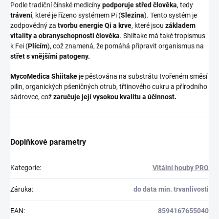
Podle tradiční čínské medicíny
podporuje střed člověka
, tedy
trávení
, které je řízeno systémem Pi (
Slezina
). Tento systém je
zodpovědný za
tvorbu energie Qi a krve
, které jsou
základem
vitality a obranyschopnosti člověka
. Shiitake má také tropismus
k Fei (
Plícím
), což znamená, že pomáhá připravit organismus na
střet s vnějšími patogeny.
MycoMedica Shiitake
je pěstována na substrátu tvořeném směsí
pilin, organických pšeničných otrub, třtinového cukru a přírodního
sádrovce, což
zaručuje její vysokou kvalitu a účinnost.
Doplňkové parametry
Kategorie
:
Vitální houby PRO
Záruka
:
do data min. trvanlivosti
EAN
:
8594167655040