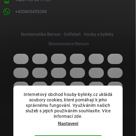
+420603455268
Numismatika Beroun
Golfstart
Houby a bylinky
Biorezonance Beroun
Internetový obchod houby-bylinky.cz ukládá
soubory cookies, které pomáhají k jeho
správnému fungování. Využíváním našich
služeb s jejich používáním souhlasíte. Více
informací zde.
Nastavení