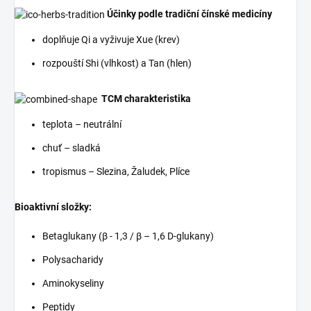
Účinky podle tradiční čínské medicíny
doplňuje Qi a vyživuje Xue (krev)
rozpouští Shi (vlhkost) a Tan (hlen)
TCM charakteristika
teplota – neutrální
chuť – sladká
tropismus – Slezina, Žaludek, Plíce
Bioaktivní složky:
Betaglukany (β - 1,3 / β – 1,6 D-glukany)
Polysacharidy
Aminokyseliny
Peptidy