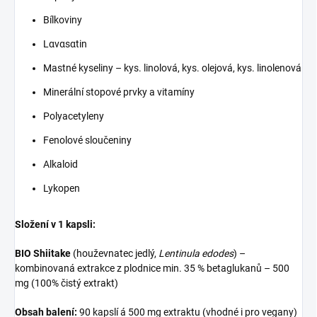
Bílkoviny
Lαvαsαtin
Mastné kyseliny – kys. linolová, kys. olejová, kys. linolenová
Minerální stopové prvky a vitamíny
Polyacetyleny
Fenolové sloučeniny
Alkaloid
Lykopen
Složení v 1 kapsli:
BIO Shiitake
(houževnatec jedlý,
Lentinula edodes
) –
kombinovaná extrakce z plodnice min. 35 % betaglukanů – 500
mg (100% čistý extrakt)
Obsah balení:
90 kapslí á 500 mg extraktu (vhodné i pro vegany)