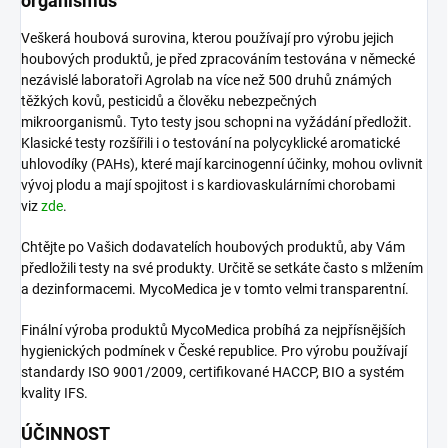
organismus
Veškerá houbová surovina, kterou používají pro výrobu jejich
houbových produktů, je před zpracováním testována v německé
nezávislé laboratoři Agrolab na více než 500 druhů známých
těžkých kovů, pesticidů a člověku nebezpečných
mikroorganismů. Tyto testy jsou schopni na vyžádání předložit.
Klasické testy rozšířili i o testování na polycyklické aromatické
uhlovodíky (PAHs), které mají karcinogenní účinky, mohou ovlivnit
vývoj plodu a mají spojitost i s kardiovaskulárními chorobami
viz
zde
.
Chtějte po Vašich dodavatelích houbových produktů, aby Vám
předložili testy na své produkty. Určitě se setkáte často s mlžením
a dezinformacemi. MycoMedica je v tomto velmi transparentní.
Finální výroba produktů MycoMedica probíhá za nejpřísnějších
hygienických podmínek v České republice. Pro výrobu používají
standardy ISO 9001/2009, certifikované HACCP, BIO a systém
kvality IFS.
ÚČINNOST