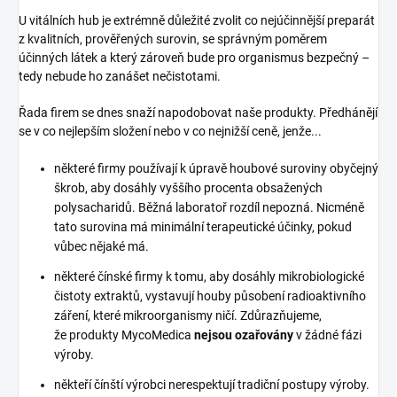
U vitálních hub je extrémně důležité zvolit co nejúčinnější preparát
z kvalitních, prověřených surovin, se správným poměrem
účinných látek a který zároveň bude pro organismus bezpečný –
tedy nebude ho zanášet nečistotami.
Řada firem se dnes snaží napodobovat naše produkty. Předhánějí
se v co nejlepším složení nebo v co nejnižší ceně, jenže...
některé firmy používají k úpravě houbové suroviny obyčejný
škrob, aby dosáhly vyššího procenta obsažených
polysacharidů. Běžná laboratoř rozdíl nepozná. Nicméně
tato surovina má minimální terapeutické účinky, pokud
vůbec nějaké má.
některé čínské firmy k tomu, aby dosáhly mikrobiologické
čistoty extraktů, vystavují houby působení radioaktivního
záření, které mikroorganismy ničí. Zdůrazňujeme,
že produkty MycoMedica
nejsou ozařovány
v žádné fázi
výroby.
někteří čínští výrobci nerespektují tradiční postupy výroby.