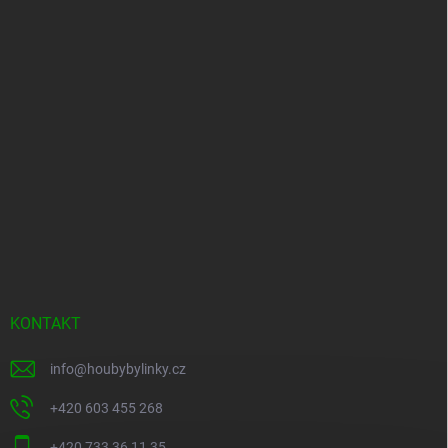
KONTAKT
info
@
houbybylinky.cz
+420 603 455 268
+420 733 36 11 35