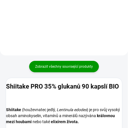
jedlý) je vhodná pro
Shiitake (houževnatec
gastronomické využití. Obsahuje
jedlý, Lentinula edodes) je pro
účinné látky v přirozeném
svůj vysoký obsah aminokyselin,
poměru zdrojové houby.
vitamínů a minerálů
Mycomedica...
nazývána královnou...
Zobrazit všechny související produkty
Shiitake PRO 35% glukanů 90 kapslí BIO
Shiitake
(houževnatec jedlý,
Lentinula edodes
) je pro svůj vysoký
obsah aminokyselin, vitamínů a minerálů nazývána
královnou
mezi houbami
nebo také
elixírem života.