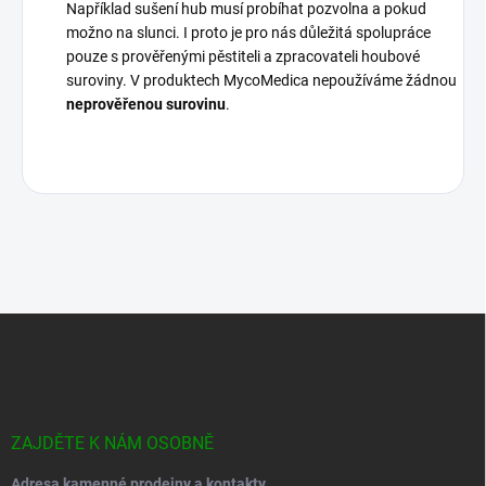
Například sušení hub musí probíhat pozvolna a pokud
možno na slunci. I proto je pro nás důležitá spolupráce
pouze s prověřenými pěstiteli a zpracovateli houbové
suroviny. V produktech MycoMedica nepoužíváme žádnou
neprověřenou surovinu
.
Z
á
p
a
t
í
ZAJDĚTE K NÁM OSOBNĚ
Adresa kamenné prodejny a kontakty