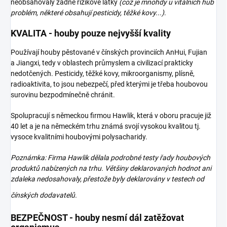
neobsahovaly žádné rizikové látky
(což je mnohdy u vitálních hub
problém, některé obsahují pesticidy, těžké kovy...)
.
KVALITA - houby pouze nejvyšší kvality
Používají houby pěstované v čínských provinciích AnHui, Fujian
a Jiangxi, tedy v oblastech průmyslem a civilizací prakticky
nedotčených. Pesticidy, těžké kovy, mikroorganismy, plísně,
radioaktivita, to jsou nebezpečí, před kterými je třeba houbovou
surovinu bezpodmínečně chránit.
Spolupracují s německou firmou Hawlik, která v oboru pracuje již
40 let a je na německém trhu známá svojí vysokou kvalitou tj.
vysoce kvalitními houbovými polysacharidy.
Poznámka: Firma Hawlik dělala podrobné testy řady houbových
produktů nabízených na trhu. Většiny deklarovaných hodnot ani
zdaleka nedosahovaly, přestože byly deklarovány v testech od
čínských
dodavatelů.
BEZPEČNOST - houby nesmí dál zatěžovat