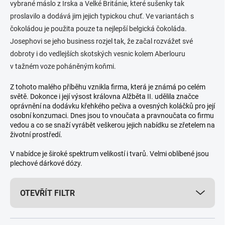
vybrané máslo z Irska a Velké Británie, které sušenky tak
proslavilo a dodává jim jejich typickou chuť. Ve variantách s
čokoládou je použita pouze ta nejlepší belgická čokoláda.
Josephovi se jeho business rozjel tak, že začal rozvážet své
dobroty i do vedlejších skotských vesnic kolem Aberlouru
v tažném voze poháněným koňmi.
Z tohoto malého příběhu vznikla firma, která je známá po celém
světě. Dokonce i její výsost královna Alžběta II. udělila značce
oprávnění na dodávku křehkého pečiva a ovesných koláčků pro její
osobní konzumaci. Dnes jsou to vnoučata a pravnoučata co firmu
vedou a co se snaží vyrábět veškerou jejich nabídku se zřetelem na
životní prostředí.
V nabídce je široké spektrum velikostí i tvarů. Velmi oblíbené jsou
plechové dárkové dózy.
OTEVŘÍT FILTR