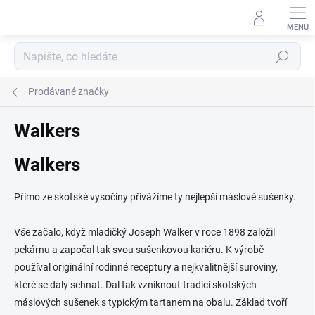
Přejít
na
obsah
Hledat
Prodávané značky
Walkers
Walkers
Přímo ze skotské vysočiny přivážíme ty nejlepší máslové sušenky.
Vše začalo, když mladičký Joseph Walker v roce 1898 založil
pekárnu a započal tak svou sušenkovou kariéru. K výrobě
používal originální rodinné receptury a nejkvalitnější suroviny,
které se daly sehnat. Dal tak vzniknout tradici skotských
máslových sušenek s typickým tartanem na obalu. Základ tvoří