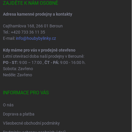
í
ZAJDĚTE K NÁM OSOBNĚ
Adresa kamenné prodejny a kontakty
Cajthamlova 168, 266 01 Beroun
Tel.: +420 733 36 11 35
E-mail:
info@houbybylinky.cz
Kdy máme pro vás v prodejně otevřeno
Letní otevírací doba naší prodejny v Berouně:
PO - ST:
9:00 – 17:00 ,
ČT - PÁ:
9:00 - 16:00 h.
Sobota: Zavřeno
Neděle: Zavřeno
INFORMACE PRO VÁS
O nás
Doprava a platba
Všeobecné obchodní podmínky