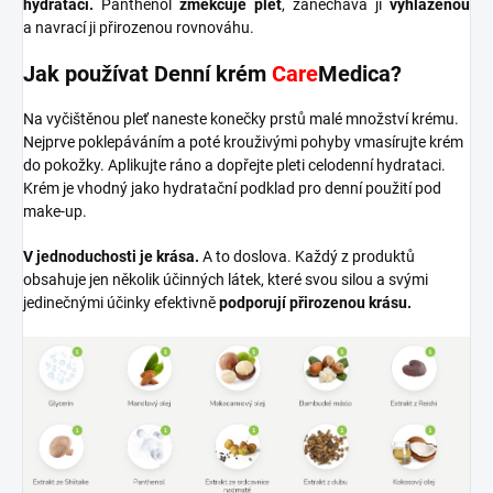
hydrataci.
Panthenol
změkčuje pleť
, zanechává ji
vyhlazenou
a navrací ji přirozenou rovnováhu.
Jak používat Denní krém
Care
Medica?
Na vyčištěnou pleť naneste konečky prstů malé množství krému.
Nejprve poklepáváním a poté krouživými pohyby vmasírujte krém
do pokožky. Aplikujte ráno a dopřejte pleti celodenní hydrataci.
Krém je vhodný jako hydratační podklad pro denní použití pod
make-up.
V jednoduchosti je krása.
A to doslova. Každý z produktů
obsahuje jen několik účinných látek, které svou silou a svými
jedinečnými účinky efektivně
podporují přirozenou krásu.