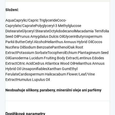
Složení:
Aqua
Caprylic/Capric Triglyceride
Coco-
Caprylate/Caprate
Polyglyceryl-3 Methylglucose
Distearate
Glyceryl Stearate
Octykdodecanol
Macadamia Ternifolia
Seed Oil
Prunus Amygdalus Dulcis Oil
Glycerin
Butyrospermum
Parkii Butter
Cetyl Alcohol
Helianthus Annuus Hybrid Oil
Cocos
Nucifera Oil
Sodium Benzoate
Panthenol
Oak Root
Extract
Potassium Sorbate
Tocopherol
Echium Plantagineum Seed
Oil
Ganoderma Lucidum Fruiting Body Extract
Lentinus Edodes
Extract
Citric Acid
Cedrus Atlantica Wood Oil
Helianthus Annuus
Hybrid Oil Unsaponifiables
Xanthan Gum
Ethyl
Ferulate
Cardiospermum Halicacabum Flower/Leaf/Vine
Extract
Humulus Lupulus Oil
Neobsahuje silikony, parabeny, minerální oleje ani parfémy
Doplňkové parametry