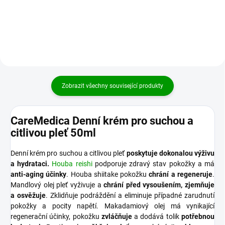
Kosmetický přípravek na...
hydratuje. Kosmetický přípravek...
Zobrazit všechny související produkty
CareMedica Denní krém pro suchou a
citlivou pleť 50ml
Denní krém pro suchou a citlivou pleť
poskytuje dokonalou výživu
a hydrataci.
Houba reishi
podporuje zdravý stav pokožky a má
anti-aging účinky
. Houba shiitake pokožku
chrání a regeneruje
.
Mandlový olej pleť vyživuje a
chrání před vysoušením, zjemňuje
a osvěžuje
. Zklidňuje podráždění a eliminuje případné zarudnutí
pokožky a pocity napětí. Makadamiový olej má vynikající
regenerační účinky, pokožku
zvláčňuje
a dodává tolik
potřebnou