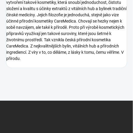
vytvoření takové kosmetiky, která snoubí jednoduchost, čistotu
složení a kvalitu s účinky extraktů z vitálních hub a bylinek tradiční
čínské medicíny. Jejich filozofie je jednoduchá, stejně jako vize
účinné přírodní kosmetiky CareMedica. Chovají se hezky nejen k
sobě navzájem, ale také k přírodě. Proto při výrobě kosmetických
přípravků využívají jen takové suroviny, které jsou šetrné k
životnímu prostředí. Tak vznikla česká přírodní kosmetika
CareMedica. Z nejkvalitnějších bylin, vitálních hub a přírodních
ingrediencí. Z víry v to, co děláme, z lásky k tomu, čemu věříme. V
přírodu.
Z
á
p
a
t