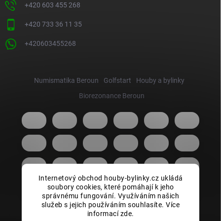
+420 603 455 268
+420 733 36 11 35
+420603455268
Numismatika Beroun
Golfstart
Houby a bylinky
Biorezonance Beroun
Internetový obchod houby-bylinky.cz ukládá
soubory cookies, které pomáhají k jeho
správnému fungování. Využíváním našich
služeb s jejich používáním souhlasíte. Více
informací zde.