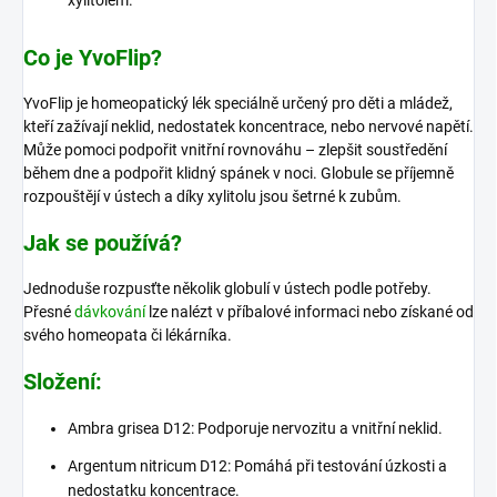
xylitolem.
Co je YvoFlip?
YvoFlip je homeopatický lék speciálně určený pro děti a mládež,
kteří zažívají neklid, nedostatek koncentrace, nebo nervové napětí.
Může pomoci podpořit vnitřní rovnováhu – zlepšit soustředění
během dne a podpořit klidný spánek v noci. Globule se příjemně
rozpouštějí v ústech a díky xylitolu jsou šetrné k zubům.
Jak se používá?
Jednoduše rozpusťte několik globulí v ústech podle potřeby.
Přesné
dávkování
lze nalézt v příbalové informaci nebo získané od
svého homeopata či lékárníka.
Složení:
Ambra grisea D12: Podporuje nervozitu a vnitřní neklid.
Argentum nitricum D12: Pomáhá při testování úzkosti a
nedostatku koncentrace.