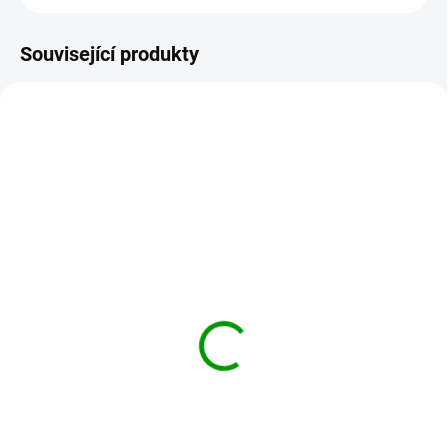
Související produkty
OPICI-SIRUP
061-NEPOSEDNA-OPICKA
SKLADEM
NA OBJEDNÁVKU DO 2 DNŮ
Opičí sirup - klid 200ml
Neposedná opička 50ml
- tinktura z čínských
199 Kč
bylinek
Do košíku
290 Kč
Opičí sirup je svým složením
Do košíku
primárně zaměřený na potíže
s nedostatkem pozornosti,
Účinky podle tradiční čínské