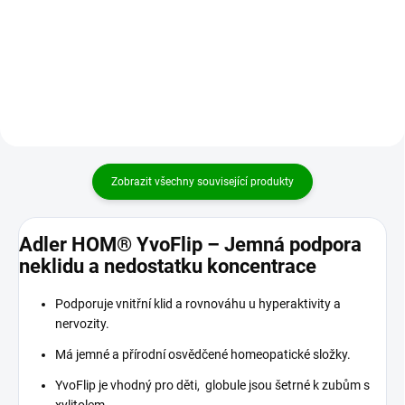
netrpělivostí, neustálým pohybem
medicíny harmonizuje Shen
a impulzivností....
(ledviny) a Xin (srdce) doplňuje Qi
a Xue (krev) vyživuje Yin má An
Shen účinek...
Zobrazit všechny související produkty
Adler HOM® YvoFlip – Jemná podpora
neklidu a nedostatku koncentrace
Podporuje vnitřní klid a rovnováhu u hyperaktivity a
nervozity.
Má jemné a přírodní osvědčené homeopatické složky.
YvoFlip je vhodný pro děti, globule jsou šetrné k zubům s