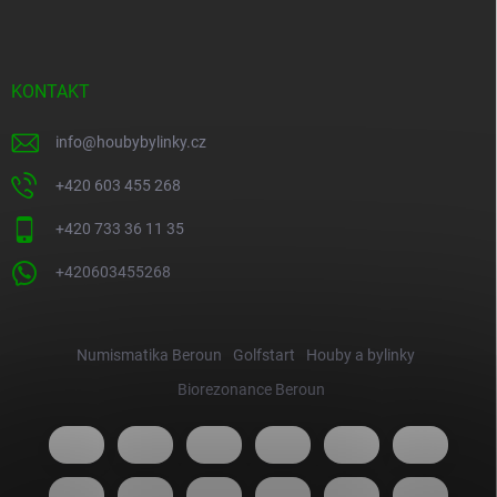
KONTAKT
info
@
houbybylinky.cz
+420 603 455 268
+420 733 36 11 35
+420603455268
Numismatika Beroun
Golfstart
Houby a bylinky
Biorezonance Beroun