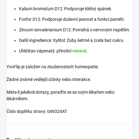
Kalium bromatum D12: Podporuje klidný spánek.
Fosfor D12: Podporuje duševní jasnost a funkci paměti.
Zincum isovalerianium D12: Pomáhá s nervovým napětím.
Další ingredience: Xylitol: Zuby šetrné a zcela bez cukru.
Uhličitan vápenatý: přírodní
minerál
.
YvoFlip je založen na zkušenostech homeopatie.
Žádné známé vedlejší účinky nebo interakce.
Máte-li jakékoli dotazy, poraďte se se svým lékařem nebo
lékárníkem.
Číslo doplňku stravy: 049324AT