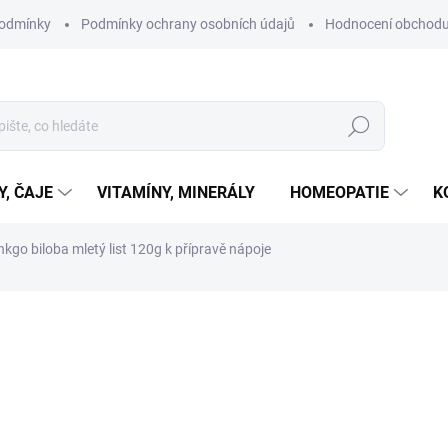
podmínky
Podmínky ochrany osobních údajů
Hodnocení obchod
Hledat
Y, ČAJE
VITAMÍNY, MINERÁLY
HOMEOPATIE
K
nkgo biloba mletý list 120g k přípravě nápoje
ní
ZNAČKA:
SALVIA PARADISE
165 Kč
Měrná
SKLADEM
cena:
MŮŽEME DORUČIT DO:
11.8.2