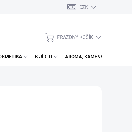
CZK
u
PRÁZDNÝ KOŠÍK
NÁKUPNÍ
KOŠÍK
OSMETIKA
K JÍDLU
AROMA, KAMENY
VETER
026
MOŽNOSTI DORUČENÍ