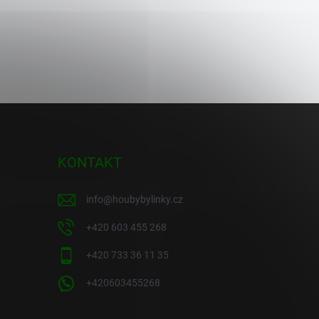
KONTAKT
info
@
houbybylinky.cz
+420 603 455 268
+420 733 36 11 35
+420603455268