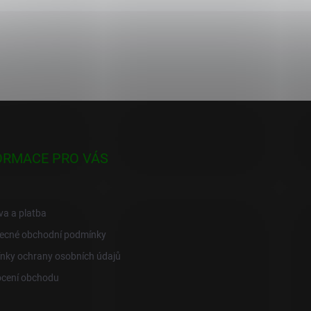
ORMACE PRO VÁS
a a platba
ecné obchodní podmínky
nky ochrany osobních údajů
cení obchodu