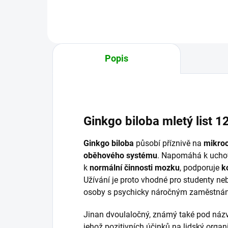
dobo
Popis
Ginkgo biloba mletý list 1
Ginkgo biloba
působí příznivě na
mikroc
oběhového systému
. Napomáhá k uch
k
normální činnosti mozku
, podporuje
k
Užívání je proto vhodné pro studenty ne
osoby s psychicky náročným zaměstnán
Jinan dvoulaločný, známý také pod názv
jehož pozitivních účinků na lidský organ