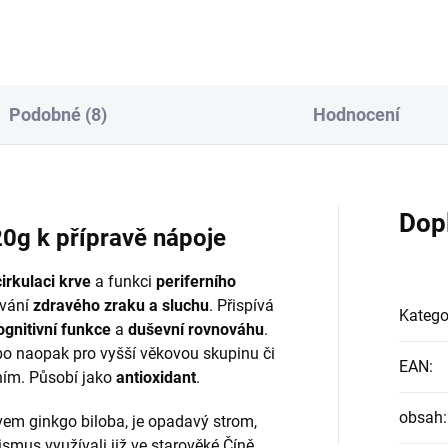
u těší stále se...
zraku...
Podobné (8)
Hodnocení
Dop
20g k přípravě nápoje
irkulaci krve
a funkci
periferního
ování
zdravého zraku a sluchu
. Přispívá
Katego
ognitivní funkce
a
duševní rovnováhu
.
bo naopak pro vyšší věkovou skupinu či
EAN
:
ím. Působí jako
antioxidant
.
obsah
:
em ginkgo biloba, je opadavý strom,
ismus využívali již ve starověké Číně.