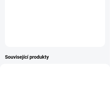
K celkovému pročištění organizmu a vyloučení nahromaděných
škodlivin z těla. Doplněk stravy.
DETAILNÍ INFORMACE
ZEPTAT SE
HLÍDAT
Související produkty
DOPORUČUJEME
MYCODETOX
SMES-DETOX
SKLADEM
SKLADEM