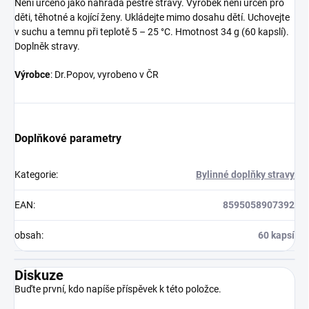
Není určeno jako náhrada pestré stravy. Výrobek není určen pro
děti, těhotné a kojící ženy. Ukládejte mimo dosahu dětí. Uchovejte
v suchu a temnu při teplotě 5 – 25 °C. Hmotnost 34 g (60 kapslí).
Doplněk stravy.
Výrobce
: Dr.Popov, vyrobeno v ČR
Doplňkové parametry
Kategorie
:
Bylinné doplňky stravy
EAN
:
8595058907392
obsah
:
60 kapsí
Diskuze
Buďte první, kdo napíše příspěvek k této položce.