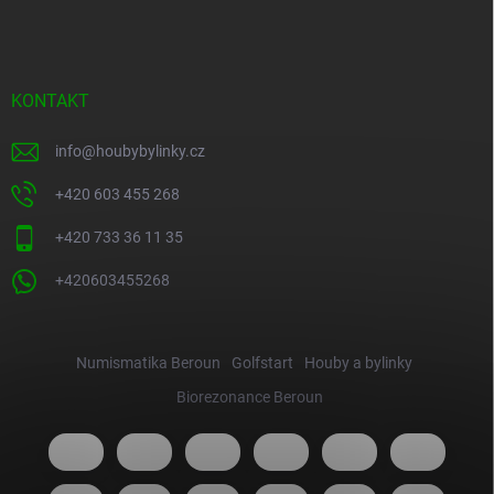
KONTAKT
info
@
houbybylinky.cz
+420 603 455 268
+420 733 36 11 35
+420603455268
Numismatika Beroun
Golfstart
Houby a bylinky
Biorezonance Beroun