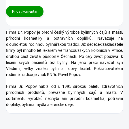
Přidat komentář
Firma Dr. Popov je přední český výrobce bylinných čajů a mastí,
přírodní kosmetiky a potravních doplňků. Navazuje na
dlouholetou rodinnou bylinářskou tradici. Již dědeček zakladatele
firmy byl mnoho let lékařem ve francouzských koloniích v Africe,
druhou část života působil v Čechách. Po celý život používal k
léčení svých pacientů též byliny. Na jeho práci navázal syn
Vladimír, velký znalec bylin a lidový léčitel. Pokračovatelem
rodinné tradice je vnuk RNDr. Pavel Popov.
Firma Dr. Popov nabízí od r. 1995 širokou paletu zdravotních
přírodních produktů, převážně bylinných čajů a mastí. V
sortimentu výrobků nechybí ani přírodní kosmetika, potravní
doplňky, bylinná mýdla a éterické oleje.