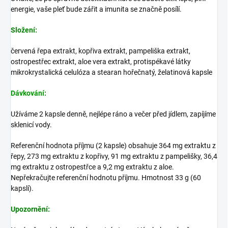
energie, vaše pleť bude zářit a imunita se značně posílí.
Složení:
červená řepa extrakt, kopřiva extrakt, pampeliška extrakt,
ostropestřec extrakt, aloe vera extrakt, protispékavé látky
mikrokrystalická celulóza a stearan hořečnatý, želatinová kapsle
Dávkování
:
Užíváme 2 kapsle denně, nejlépe ráno a večer před jídlem, zapíjíme
sklenicí vody.
Referenční hodnota příjmu (2 kapsle) obsahuje 364 mg extraktu z
řepy, 273 mg extraktu z kopřivy, 91 mg extraktu z pampelišky, 36,4
mg extraktu z ostropestřce a 9,2 mg extraktu z aloe.
Nepřekračujte referenční hodnotu příjmu. Hmotnost 33 g (60
kapslí).
Upozornění: