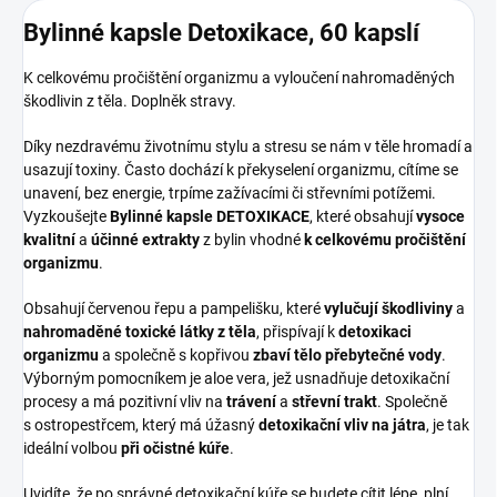
Bylinné kapsle Detoxikace, 60 kapslí
K celkovému pročištění organizmu a vyloučení nahromaděných
škodlivin z těla. Doplněk stravy.
Díky nezdravému životnímu stylu a stresu se nám v těle hromadí a
usazují toxiny. Často dochází k překyselení organizmu, cítíme se
unavení, bez energie, trpíme zažívacími či střevními potížemi.
Vyzkoušejte
Bylinné kapsle DETOXIKACE
, které obsahují
vysoce
kvalitní
a
účinné extrakty
z bylin vhodné
k celkovému pročištění
organizmu
.
Obsahují červenou řepu a pampelišku, které
vylučují škodliviny
a
nahromaděné toxické látky z těla
, přispívají k
detoxikaci
organizmu
a společně s kopřivou
zbaví tělo přebytečné vody
.
Výborným pomocníkem je aloe vera, jež usnadňuje detoxikační
procesy a má pozitivní vliv na
trávení
a
střevní trakt
. Společně
s ostropestřcem, který má úžasný
detoxikační vliv na játra
, je tak
ideální volbou
při očistné kúře
.
Uvidíte, že po správné detoxikační kúře se budete cítit lépe, plní