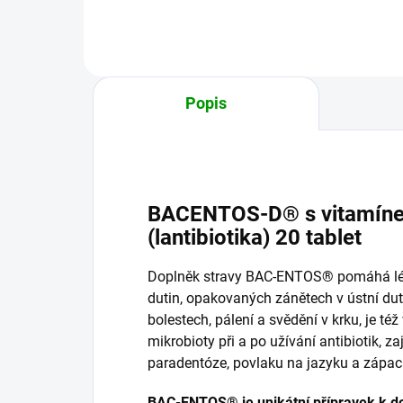
Popis
BACENTOS-D® s vitamínem 
(lantibiotika) 20 tablet
Doplněk stravy BAC-ENTOS® pomáhá léčb
dutin, opakovaných zánětech v ústní duti
bolestech, pálení a svědění v krku, je t
mikrobioty při a po užívání antibiotik, za
paradentóze, povlaku na jazyku a zápac
BAC-ENTOS® je unikátní přípravek k do