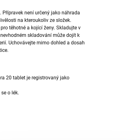
 Přípravek není určený jako náhrada
livělosti na kteroukoliv ze složek.
 pro těhotné a kojící ženy. Skladujte v
ři nevhodném skladování může dojít k
terií. Uchovávejte mimo dohled a dosah
ice.
 20 tablet je registrovaný jako
se o lék.