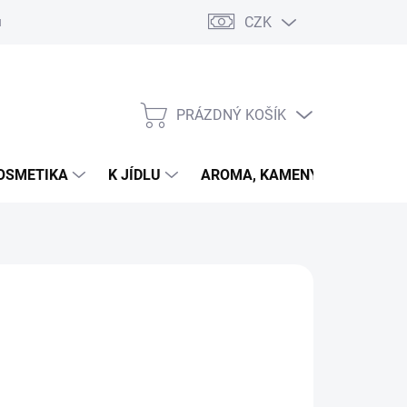
CZK
u
PRÁZDNÝ KOŠÍK
NÁKUPNÍ
KOŠÍK
OSMETIKA
K JÍDLU
AROMA, KAMENY
VETER
026
MOŽNOSTI DORUČENÍ