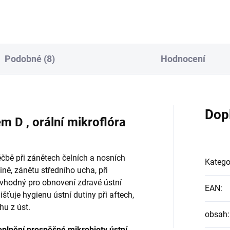
zhoršují...
Podobné (8)
Hodnocení
Dop
D , orální mikroflóra
ě při zánětech čelních a nosních
Katego
ně, zánětu středního ucha, při
éž vhodný pro obnovení zdravé ústní
EAN
:
jišťuje hygienu ústní dutiny při aftech,
hu z úst.
obsah
:
plnění prospěšné mikrobioty ústní