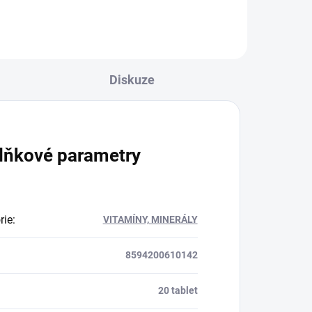
podporuje přirozenou...
Diskuze
lňkové parametry
rie
:
VITAMÍNY, MINERÁLY
8594200610142
20 tablet