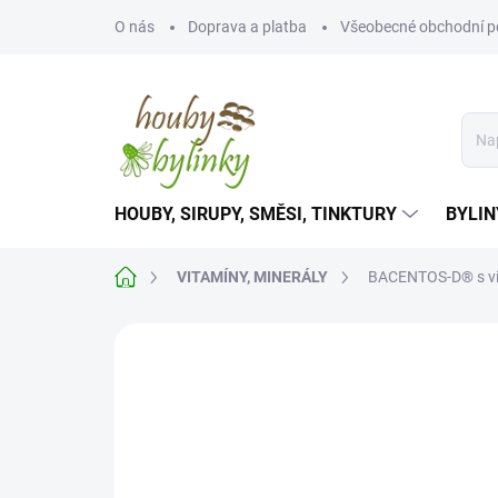
Přejít
O nás
Doprava a platba
Všeobecné obchodní 
na
obsah
HOUBY, SIRUPY, SMĚSI, TINKTURY
BYLIN
Domů
VITAMÍNY, MINERÁLY
BACENTOS-D® s vita
Neohodnoceno
Podrobnosti hodnoce