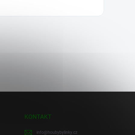
KONTAKT
info
@
houbybylinky.cz