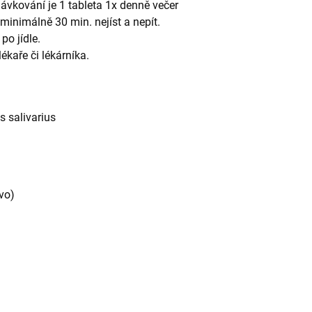
dávkování je 1 tableta 1x denně večer
 minimálně 30 min. nejíst a nepít.
po jídle.
ékaře či lékárníka.
s salivarius
vo)