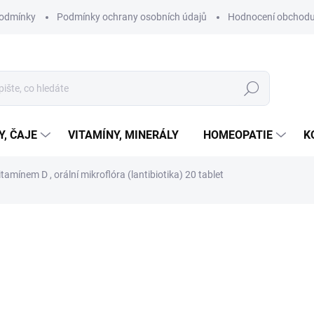
podmínky
Podmínky ochrany osobních údajů
Hodnocení obchod
Hledat
Y, ČAJE
VITAMÍNY, MINERÁLY
HOMEOPATIE
K
mínem D , orální mikroflóra (lantibiotika) 20 tablet
ní
ZNAČKA:
JADON
369 Kč
Měrná
SKLADEM
cena:
MŮŽEME DORUČIT DO:
10.8.2