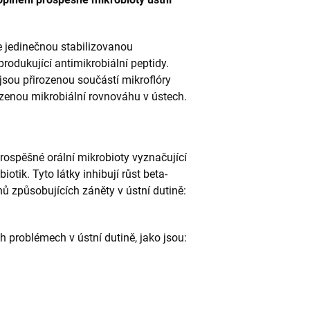
jedinečnou stabilizovanou
rodukující antimikrobiální peptidy.
jsou přirozenou součástí mikroflóry
ozenou mikrobiální rovnováhu v ústech.
spěšné orální mikrobioty vyznačující
iotik. Tyto látky inhibují růst beta-
nů způsobujících záněty v ústní dutině:
ch problémech v ústní dutině, jako jsou: