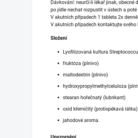
Dávkování: neurčí-li lékař jinak, obecné 
po jídle nechat rozpustit v ústech a poté
V akutních případech 1 tableta 2x denně 
V akutních případech kontaktujte svého l
Složení
Lyofilizovaná kultura Streptococcu
fruktóza (plnivo)
maltodextrin (plnivo)
hydroxypropylmethylceluloza (plni
stearan hořečnatý (lubrikant)
oxid křemičitý (protispékavá látka)
jahodové aroma.
Upozornění