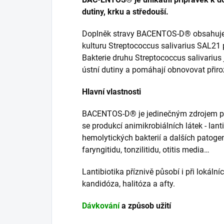
dutiny, krku a středouší.
Doplněk stravy BACENTOS-D® obsahuje 
kulturu Streptococcus salivarius SAL21 p
Bakterie druhu Streptococcus salivarius 
ústní dutiny a pomáhají obnovovat přir
Hlavní vlastnosti
BACENTOS-D® je jedinečným zdrojem pro
se produkcí animikrobiálních látek - lantib
hemolytických bakterií a dalších patoge
faryngitidu, tonzilitidu, otitis media…
Lantibiotika příznivě působí i při lokální
kandidóza, halitóza a afty.
Dávkování
a způsob užití