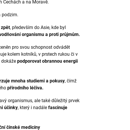
ích Čechách a na Moravě.
a podzim.
 zpět
, především do Asie, kde byl
vodňování organismu a proti průjmům.
s ceněn pro svou schopnost odvádět
luje kolem kotníků, v prstech rukou či v
by dokáže
podporovat obrannou energii
rzuje mnoha studiemi a pokusy
, čímž
ého
přírodního léčiva.
avý organismus, ale také důležitý prvek
i účinky
, který i nadále
fascinuje
ční čínské medicíny