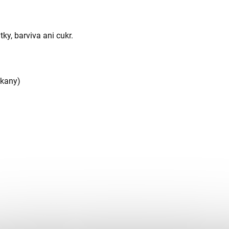
ky, barviva ani cukr.
ukany)