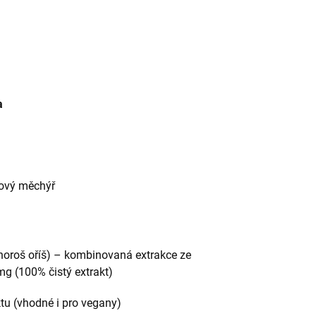
a
čový měchýř
choroš oříš) – kombinovaná extrakce ze
g (100% čistý extrakt)
tu (vhodné i pro vegany)