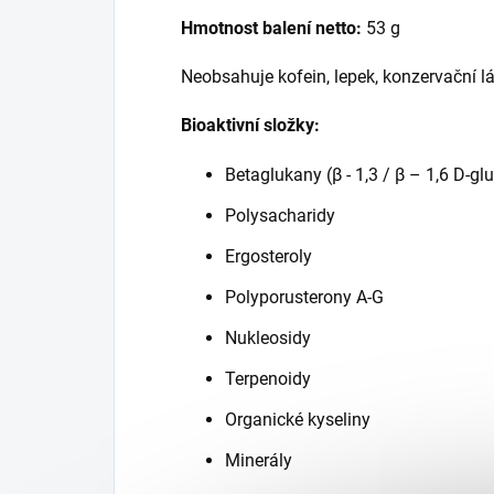
Hmotnost balení netto:
53 g
Neobsahuje kofein, lepek, konzervační lát
Bioaktivní složky:
Betaglukany (β - 1,3 / β – 1,6 D-gl
Polysacharidy
Ergosteroly
Polyporusterony A-G
Nukleosidy
Terpenoidy
Organické kyseliny
Minerály