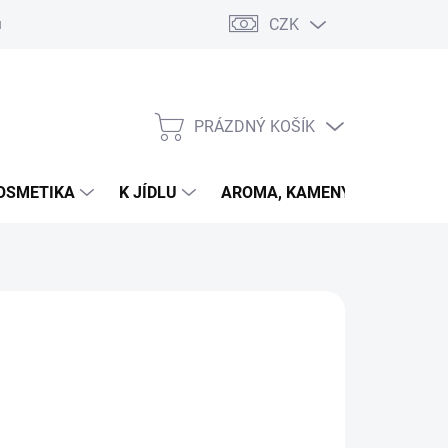
CZK
u
PRÁZDNÝ KOŠÍK
NÁKUPNÍ
KOŠÍK
OSMETIKA
K JÍDLU
AROMA, KAMENY
VETER
026
MOŽNOSTI DORUČENÍ