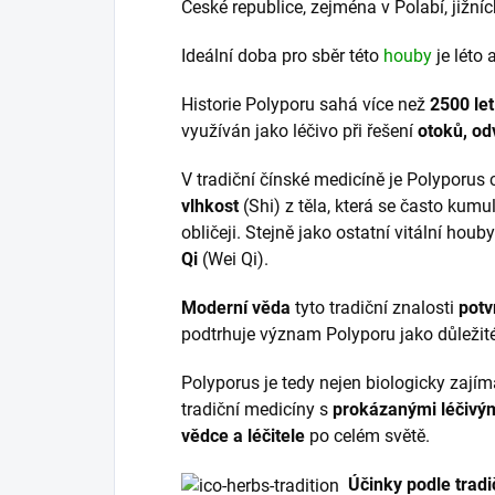
České republice, zejména v Polabí, jižn
Ideální doba pro sběr této
houby
je léto 
Historie Polyporu sahá více než
2500 let
využíván jako léčivo při řešení
otoků, od
V tradiční čínské medicíně je Polyporu
vlhkost
(Shi) z těla, která se často kumu
obličeji. Stejně jako ostatní vitální hou
Qi
(Wei Qi).
Moderní věda
tyto tradiční znalosti
potv
podtrhuje význam Polyporu jako důležit
Polyporus je tedy nejen biologicky zajím
tradiční medicíny s
prokázanými léčivým
vědce a léčitele
po celém světě.
Účinky podle tradi