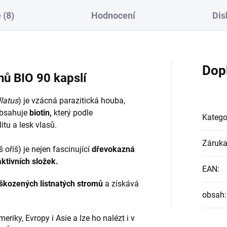
 (8)
Hodnocení
Dis
Dop
ů BIO 90 kapslí
latus
) je vzácná parazitická houba,
Obsahuje
biotin,
který podle
Katego
tu a lesk vlasů.
Záruk
š oříš) je nejen fascinující
dřevokazná
aktivních složek.
EAN
:
oškozených listnatých stromů
a získává
obsah
:
iky, Evropy i Asie a lze ho nalézt i v