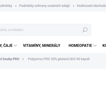
podmínky
Podmínky ochrany osobních údajů
Hodnocení obchod
Hledat
Y, ČAJE
VITAMÍNY, MINERÁLY
HOMEOPATIE
K
lní houby PRO
Polyporus PRO 30% glukanů BIO 90 kapslí
ní
ZNAČKA:
MYCOMEDICA
890 Kč
Měrná
SKLADEM
cena:
MŮŽEME DORUČIT DO:
11.8.2