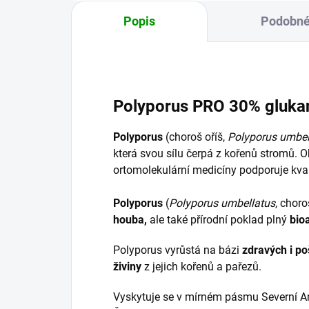
Popis
Podobné
Polyporus PRO 30% glukan
Polyporus
(choroš oříš,
Polyporus umbel
která svou sílu čerpá z kořenů stromů. 
ortomolekulární medicíny podporuje kvali
Polyporus
(
Polyporus umbellatus
, choro
houba,
ale také přírodní poklad plný
bio
Polyporus vyrůstá na bázi
zdravých i p
živiny
z jejich kořenů a pařezů.
Vyskytuje se v mírném pásmu Severní Amer