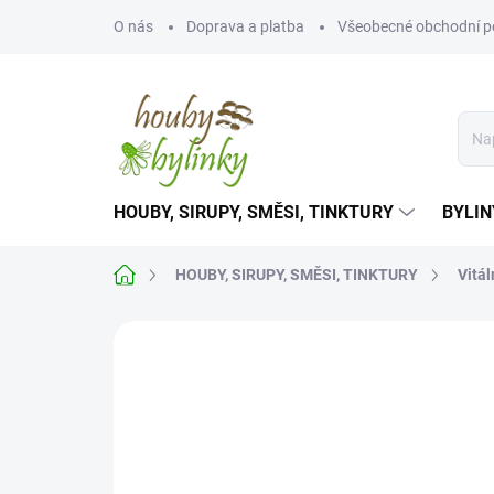
Přejít
O nás
Doprava a platba
Všeobecné obchodní 
na
obsah
HOUBY, SIRUPY, SMĚSI, TINKTURY
BYLIN
Domů
HOUBY, SIRUPY, SMĚSI, TINKTURY
Vitá
Neohodnoceno
Podrobnosti hodnoce