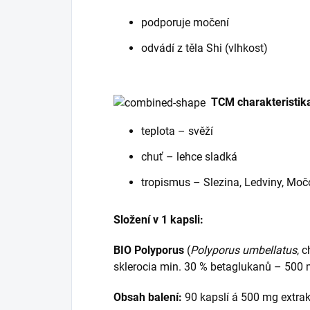
podporuje močení
odvádí z těla Shi (vlhkost)
TCM charakteristik
teplota – svěží
chuť – lehce sladká
tropismus – Slezina, Ledviny, Mo
Složení v 1 kapsli:
BIO Polyporus
(
Polyporus umbellatus
, 
sklerocia min. 30 % betaglukanů – 500 m
Obsah balení:
90 kapslí á 500 mg extrak