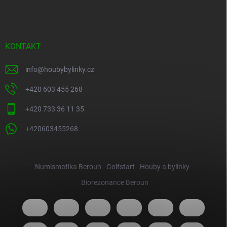
KONTAKT
info
@
houbybylinky.cz
+420 603 455 268
+420 733 36 11 35
+420603455268
Numismatika Beroun
Golfstart
Houby a bylinky
Biorezonance Beroun