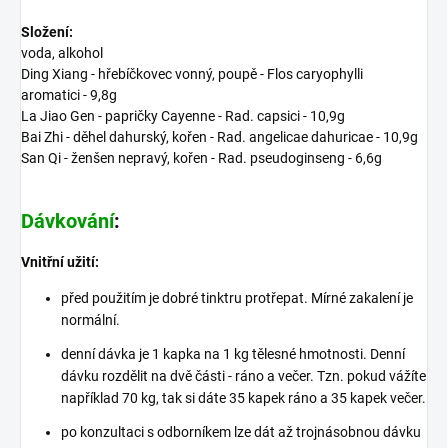
Složení:
voda, alkohol
Ding Xiang - hřebíčkovec vonný, poupě - Flos caryophylli
aromatici - 9,8g
La Jiao Gen - papričky Cayenne - Rad. capsici - 10,9g
Bai Zhi - děhel dahurský, kořen - Rad. angelicae dahuricae - 10,9g
San Qi - ženšen nepravý, kořen - Rad. pseudoginseng - 6,6g
Dávkování
:
Vnitřní užití:
před použitím je dobré tinktru protřepat. Mírné zakalení je
normální.
denní dávka je 1 kapka na 1 kg tělesné hmotnosti. Denní
dávku rozdělit na dvě části - ráno a večer. Tzn. pokud vážíte
například 70 kg, tak si dáte 35 kapek ráno a 35 kapek večer.
po konzultaci s odborníkem lze dát až trojnásobnou dávku