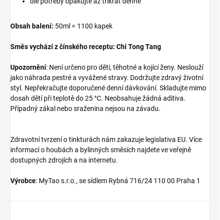
dle potřeby opakujte až třikrát denně
Obsah balení:
50ml = 1100 kapek
Směs vychází z čínského receptu:
Chi Tong Tang
Upozornění
: Není určeno pro děti, těhotné a kojící ženy. Neslouží
jako náhrada pestré a vyvážené stravy. Dodržujte zdravý životní
styl. Nepřekračujte doporučené denní dávkování. Skladujte mimo
dosah dětí při teplotě do 25 °C. Neobsahuje žádná aditiva.
Případný zákal nebo sraženina nejsou na závadu.
Zdravotní tvrzení o tinkturách nám zakazuje legislativa EU. Více
informací o houbách a bylinných směsích najdete ve veřejně
dostupných zdrojích a na internetu.
Výrobce
: MyTao s.r.o., se sídlem Rybná 716/24 110 00 Praha 1