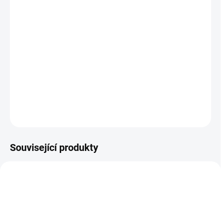
Bylinná tinktura
"073 Zoubková víla" k vnějšímu použití. Na
problematická místa dutiny ústní aplikujte přípravek přímo a
vmasírujte do okolí zubu.
Dle potřeby opakujte až třikrát denně .
Tinktura
ZOUBKOVÁ VÍLA
vychází z receptu tradiční čínské
medicíny
Chi Tong Tang
.
DETAILNÍ INFORMACE
ZEPTAT SE
HLÍDAT
Související produkty
DRACI-KREV-USTNI-SPREJ
078-MODRY-HOREC