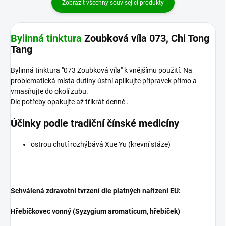
Zobrazit všechny související produkty
Bylinná tinktura
Zoubková víla 073, Chi Tong
Tang
Bylinná tinktura "073 Zoubková víla" k vnějšímu použití. Na
problematická místa dutiny ústní aplikujte přípravek přímo a
vmasírujte do okolí zubu.
Dle potřeby opakujte až třikrát denně .
Účinky podle tradiční čínské medicíny
ostrou chutí rozhýbává Xue Yu (krevní stáze)
Schválená zdravotní tvrzení dle platných nařízení EU:
Hřebíčkovec vonný (Syzygium aromaticum, hřebíček)