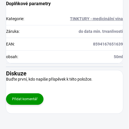
Doplňkové parametry
Kategorie
:
TINKTURY - medicinální vína
Záruka
:
do data min. trvanlivosti
EAN
:
8594167651639
obsah
:
50ml
Diskuze
Buďte první, kdo napíše příspěvek k této položce.
Přidat komentář