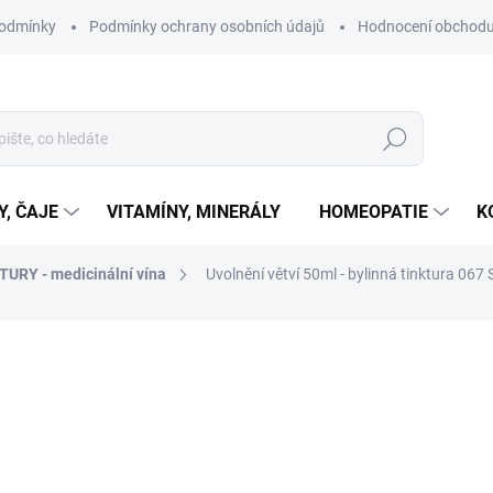
podmínky
Podmínky ochrany osobních údajů
Hodnocení obchod
Hledat
Y, ČAJE
VITAMÍNY, MINERÁLY
HOMEOPATIE
K
TURY - medicinální vína
Uvolnění větví 50ml - bylinná tinktura 06
ní
290 Kč
Měrná
SKLADEM
cena:
MŮŽEME DORUČIT DO:
11.8.2