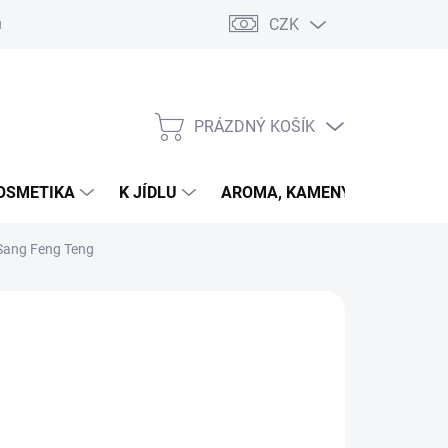
CZK
u
PRÁZDNÝ KOŠÍK
NÁKUPNÍ
KOŠÍK
OSMETIKA
K JÍDLU
AROMA, KAMENY
VETER
7 Sang Feng Teng
026
MOŽNOSTI DORUČENÍ