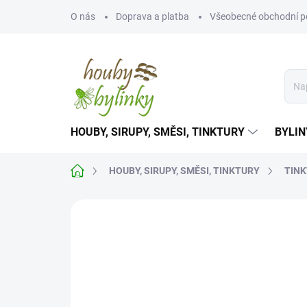
Přejít
O nás
Doprava a platba
Všeobecné obchodní 
na
obsah
HOUBY, SIRUPY, SMĚSI, TINKTURY
BYLIN
Domů
HOUBY, SIRUPY, SMĚSI, TINKTURY
TINK
Neohodnoceno
Podrobnosti hodnoce