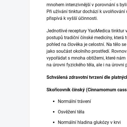
mnohem intenzivnější v porovnání s byli
Při užívání tinktur dochází k uvolňování ú
přispívá k vyšší účinnosti.
Jednotlivé receptury YaoMedica tinktur 
postupů tradiční čínské medicíny, která tu
pohled na člověka je celostní. Na tělo s
jako součást okolního prostředí. Rovnová
vypořádat s mnoha obtížemi, které nám p
na úrovni fyzického těla, ale i na úrovni
Schválená zdravotní tvrzení dle platnýc
Skořicovník čínský (Cinnamomum cassia
Normální trávení
Osvěžení těla
Normální hladina glukózy v krvi