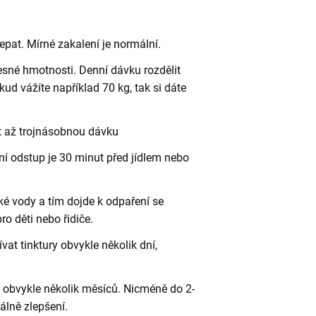
řepat. Mírné zakalení je normální.
esné hmotnosti. Denní dávku rozdělit
kud vážíte například 70 kg, tak si dáte
t až trojnásobnou dávku
lní odstup je 30 minut před jídlem nebo
rké vody a tím dojde k odpaření se
ro děti nebo řidiče.
at tinktury obvykle několik dní,
t obvykle několik měsíců. Nicméně do 2-
álně zlepšení.