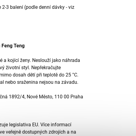
 2-3 balení (podle denní dávky - viz
 Feng Teng
né a kojící ženy. Neslouží jako náhrada
ý životní styl. Nepřekračujte
imo dosah dětí při teplotě do 25 °C.
kal nebo sraženina nejsou na závadu.
íčná 1892/4, Nové Město, 110 00 Praha
uje legislativa EU. Více informací
ve veřejně dostupných zdrojích a na