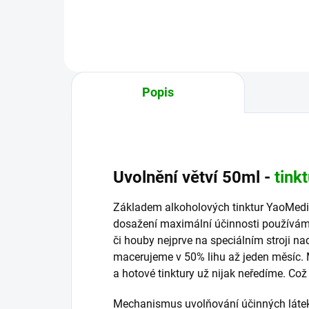
čchi QI...
sys
per
Popis
Uvolnění větví 50ml -
tink
Základem alkoholových tinktur YaoMedic
dosažení maximální účinnosti používáme 
či houby nejprve na speciálním stroji na
macerujeme v 50% lihu až jeden měsíc
a hotové tinktury už nijak neředíme. Což 
Mechanismus uvolňování účinných látek 