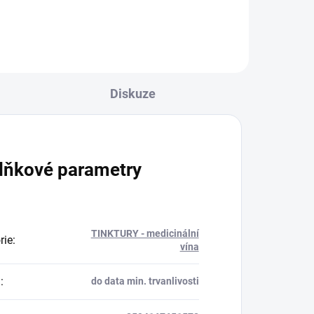
trávení) vytváří v...
Diskuze
lňkové parametry
TINKTURY - medicinální
rie
:
vína
a
:
do data min. trvanlivosti