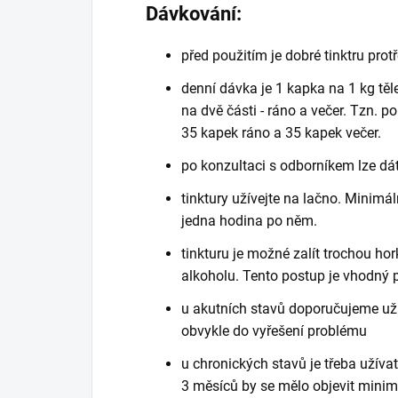
Dávkování:
před použitím je dobré tinktru prot
denní dávka je 1 kapka na 1 kg těl
na dvě části - ráno a večer. Tzn. po
35 kapek ráno a 35 kapek večer.
po konzultaci s odborníkem lze dá
tinktury užívejte na lačno. Minimá
jedna hodina po něm.
tinkturu je možné zalít trochou ho
alkoholu. Tento postup je vhodný p
u akutních stavů doporučujeme užív
obvykle do vyřešení problému
u chronických stavů je třeba užíva
3 měsíců by se mělo objevit minim