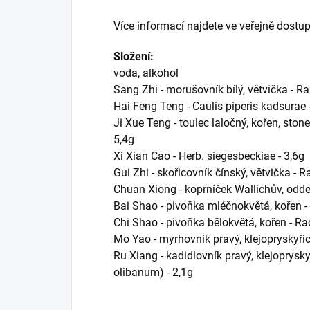
Více informací najdete ve veřejně dostup
Složení:
voda, alkohol
Sang Zhi - morušovník bílý, větvička - Ra
Hai Feng Teng - Caulis piperis kadsurae 
Ji Xue Teng - toulec laločný, kořen, stone
5,4g
Xi Xian Cao - Herb. siegesbeckiae - 3,6g
Gui Zhi - skořicovník čínský, větvička -
Chuan Xiong - koprníček Wallichův, oddene
Bai Shao - pivoňka mléčnokvětá, kořen -
Chi Shao - pivoňka bělokvětá, kořen - Ra
Mo Yao - myrhovník pravý, klejopryskyřic
Ru Xiang - kadidlovník pravý, klejoprysk
olibanum) - 2,1g