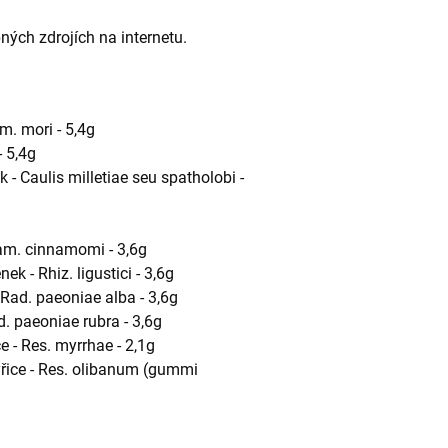
ných zdrojích na internetu.
m. mori - 5,4g
- 5,4g
k - Caulis milletiae seu spatholobi -
 Ram. cinnamomi - 3,6g
k - Rhiz. ligustici - 3,6g
 Rad. paeoniae alba - 3,6g
d. paeoniae rubra - 3,6g
e - Res. myrrhae - 2,1g
yřice - Res. olibanum (gummi