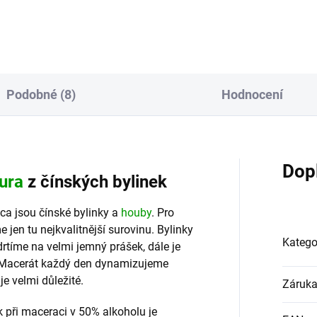
tém (CNS a PNS). Hypericum
Yin stabilizuje emoce
foratum je především...
Podobné (8)
Hodnocení
Dop
tura
z čínských bylinek
a jsou čínské bylinky a
houby
. Pro
jen tu nejkvalitnější surovinu. Bylinky
Katego
drtíme na velmi jemný prášek, dále je
. Macerát každý den dynamizujeme
je velmi důležité.
Záruk
při maceraci v 50% alkoholu je