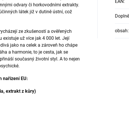
EAN
:
nnými odvary či horkovodními extrakty.
činných látek již v dutině ústní, což
Doplně
obsah
:
vycházejí ze zkušeností a ověřených
 existuje už více jak 4 000 let. Její
e dívá jako na celek a zároveň ho chápe
ha a harmonie, to je cesta, jak se
řináší současný životní styl. A to nejen
 psychické.
h nařízení EU:
, extrakt z kůry)