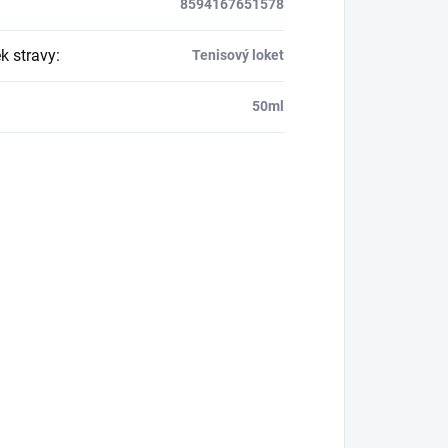
8594167651578
k stravy
:
Tenisový loket
50ml