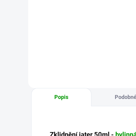
Du
290 Kč
29
Do košíku
Tinktura Navrácení hlasu vyživuje
Tink
a svlažuje Fei (Plíce), a tím i
u po
hlasivky. Díky vrcholáku
(vě
podporuje normální funkce
vho
dýchacího systému. Krom toho...
(skr
Popis
Podobné
Zklidnění jater 50ml -
bylinná