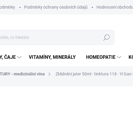
podmínky
Podmínky ochrany osobních údajů
Hodnocení obchod
Hledat
Y, ČAJE
VITAMÍNY, MINERÁLY
HOMEOPATIE
K
TURY - medicinální vína
Zklidnění jater 50ml - tinktura 118 - Yi Gan
ní
ZNAČKA:
YAOMEDICA
290 Kč
Měrná
SKLADEM
cena:
MŮŽEME DORUČIT DO:
11.8.2