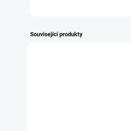
Související produkty
DOPOR
022-NAVRACENI-HLASU
SKLADEM
Navrácení hlasu 50ml -
Bíl
tinktura 022 - Hai Zi Qi
tin
Tang