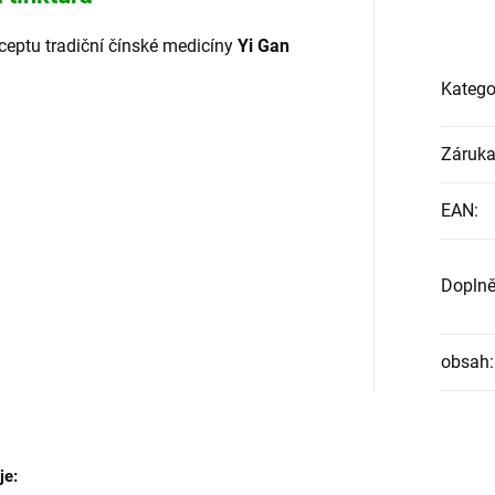
ceptu tradiční čínské medicíny
Yi Gan
Katego
Záruk
EAN
:
Doplně
obsah
:
je: