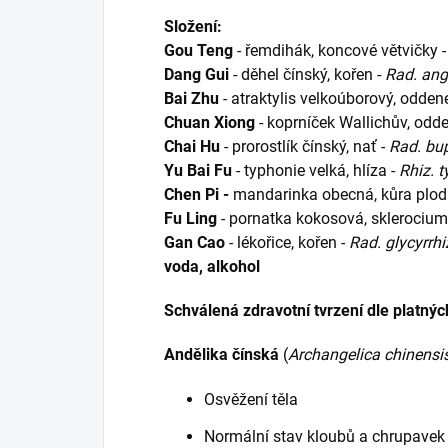
Složení:
Gou Teng
- řemdihák, koncové větvičky 
Dang Gui
- děhel čínský, kořen -
Rad. ang
Bai Zhu
- atraktylis velkoúborový, odden
Chuan Xiong
- koprníček Wallichův, odd
Chai Hu
- prorostlík čínský, nať -
Rad. bu
Yu Bai Fu
- typhonie velká, hlíza -
Rhiz. 
Chen Pi -
mandarinka obecná, kůra plod
Fu Ling
- pornatka kokosová, sklerocium
Gan Cao
- lékořice, kořen -
Rad. glycyrrh
voda, alkohol
Schválená zdravotní tvrzení dle platnýc
Andělika čínská
(
Archangelica chinensi
Osvěžení těla
Normální stav kloubů a chrupavek