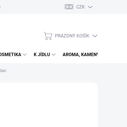
CZK
u
PRÁZDNÝ KOŠÍK
NÁKUPNÍ
KOŠÍK
OSMETIKA
K JÍDLU
AROMA, KAMENY
VETER
 San
026
MOŽNOSTI DORUČENÍ