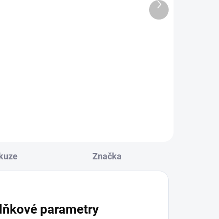
Další
290 Kč
produkt
Do košíku
Tinktura ROZHÝBÁNÍ
cíny
STŘEDU vychází z receptu
inky
tradiční čínské medicíny Ge Xia
Zhu Yu Tang. Účinky podle
tradiční čínské medicíny...
kuze
Značka
lňkové parametry