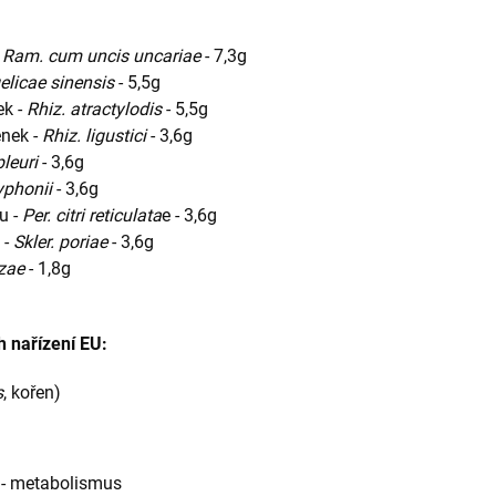
-
Ram. cum uncis uncariae
- 7,3g
elicae sinensis
- 5,5g
ek -
Rhiz. atractylodis
- 5,5g
enek -
Rhiz. ligustici
- 3,6g
pleuri
- 3,6g
typhonii
- 3,6g
u -
Per. citri reticulata
e - 3,6g
 -
Skler. poriae
- 3,6g
izae
- 1,8g
h nařízení EU:
s
, kořen)
 - metabolismus