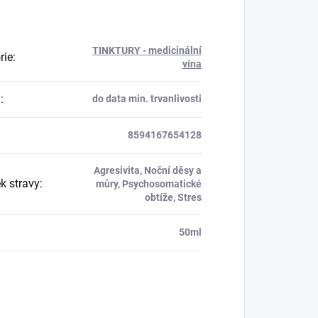
TINKTURY - medicinální
rie
:
vína
a
:
do data min. trvanlivosti
8594167654128
Agresivita, Noční děsy a
k stravy
:
můry, Psychosomatické
obtíže, Stres
50ml