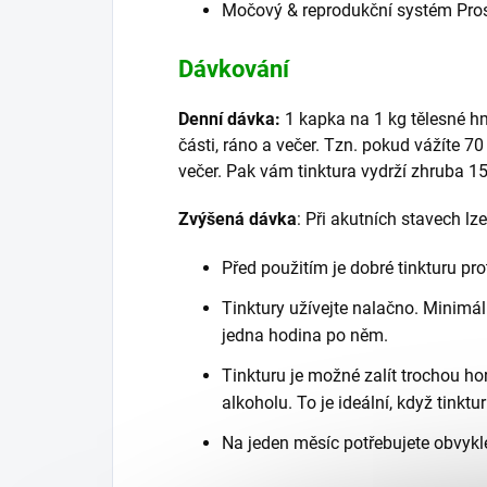
Močový & reprodukční systém Pro
Dávkování
Denní dávka:
1 kapka na 1 kg tělesné h
části, ráno a večer. Tzn. pokud vážíte 7
večer. Pak vám tinktura vydrží zhruba 15
Zvýšená dávka
:
P
ři akutních stavech lz
Před použitím je dobré tinkturu pro
Tinktury užívejte nalačno. Minimál
jedna hodina po něm.
Tinkturu je možné zalít trochou ho
alkoholu. To je ideální, když tinktur
Na jeden měsíc potřebujete obvykle