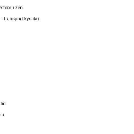
systému žen
- transport kyslíku
)
lid
mu