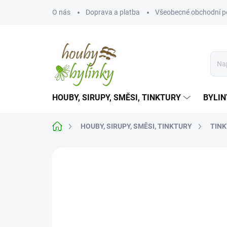
Přejít
O nás
Doprava a platba
Všeobecné obchodní 
na
obsah
HOUBY, SIRUPY, SMĚSI, TINKTURY
BYLIN
Domů
HOUBY, SIRUPY, SMĚSI, TINKTURY
TINK
Neohodnoceno
Podrobnosti hodnoce