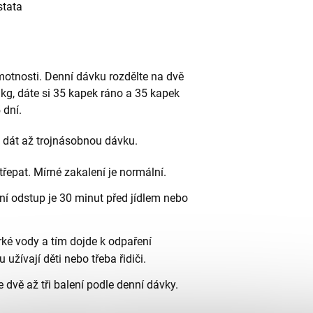
stata
motnosti.
Denní dávku rozdělte na dvě
0 kg, dáte si 35 kapek ráno a 35 kapek
 dní.
e dát až trojnásobnou dávku.
třepat. Mírné zakalení je normální.
ní odstup je 30 minut před jídlem nebo
rké vody a tím dojde k odpaření
u užívají děti nebo třeba řidiči.
 dvě až tři balení podle denní dávky.