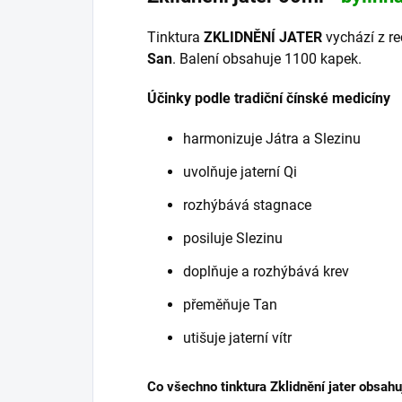
Tinktura
ZKLIDNĚNÍ JATER
vychází z re
San
. Balení obsahuje 1100 kapek.
Účinky podle tradiční čínské medicíny
harmonizuje Játra a Slezinu
uvolňuje jaterní Qi
rozhýbává stagnace
posiluje Slezinu
doplňuje a rozhýbává krev
přeměňuje Tan
utišuje jaterní vítr
Co všechno tinktura Zklidnění jater obsahu