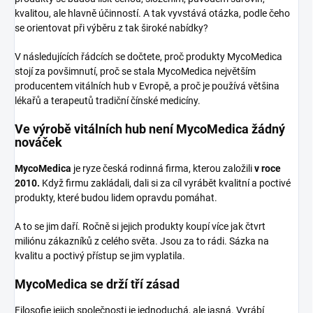
kvalitou, ale hlavně účinností. A tak vyvstává otázka, podle čeho
se orientovat při výběru z tak široké nabídky?
V následujících řádcích se dočtete, proč produkty MycoMedica
stojí za povšimnutí, proč se stala MycoMedica největším
producentem vitálních hub v Evropě, a proč je používá většina
lékařů a terapeutů tradiční čínské medicíny.
Ve výrobě vitálních hub není MycoMedica žádný
nováček
MycoMedica
je ryze česká rodinná firma, kterou založili
v roce
2010.
Když firmu zakládali, dali si za cíl vyrábět kvalitní a poctivé
produkty, které budou lidem opravdu pomáhat.
A to se jim daří. Ročně si jejich produkty koupí více jak čtvrt
miliónu zákazníků z celého světa. Jsou za to rádi. Sázka na
kvalitu a poctivý přístup se jim vyplatila.
MycoMedica se drží tří zásad
Filosofie jejich společnosti je jednoduchá, ale jasná. Vyrábí