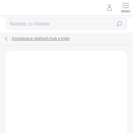
Přejít
na
obsah
Hledat
Kombinace vitálních hub a bylin
Podrobnosti hodnocení
Neohodnoceno
ZNAČKA:
MYCOMEDICA