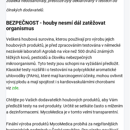
zdaleka nedosahovaly, přestože byly deklarovány v testech od
čínských
dodavatelů.
BEZPEČNOST - houby nesmí dál zatěžovat
organismus
Veškerá houbová surovina, kterou používají pro výrobu jejich
houbových produktů, je před zpracováním testována v německé
nezávislé laboratoři Agrolab na více než 500 druhů známých
těžkých kovů, pesticidů a člověku nebezpečných
mikroorganismů. Tyto testy jsou schopni na vyžádání předložit.
Klasické testy rozšířili i o testování na polycyklické aromatické
uhlovodíky (PAHs), které mají karcinogenní účinky, mohou ovlivnit
vývoj plodu a mají spojitost i s kardiovaskulárními chorobami
viz
zde
.
Chtějte po Vašich dodavatelích houbových produktů, aby Vám
předložili testy na své produkty. Určitě se setkáte často s mlžením
a dezinformacemi. MycoMedica je v tomto velmi transparentní.
Finální výroba produktů MycoMedica probíhá za nejpřísnějších
hygienických podmínek v České republice. Pro výrobu používají