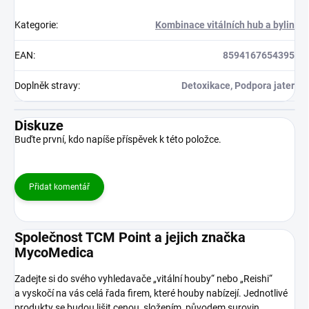
Kategorie
:
Kombinace vitálních hub a bylin
EAN
:
8594167654395
Doplněk stravy
:
Detoxikace, Podpora jater
Diskuze
Buďte první, kdo napíše příspěvek k této položce.
Přidat komentář
Společnost TCM Point a jejich značka
MycoMedica
Zadejte si do svého vyhledavače „vitální houby“ nebo „Reishi“
a vyskočí na vás celá řada firem, které houby nabízejí. Jednotlivé
produkty se budou lišit cenou, složením, původem surovin,