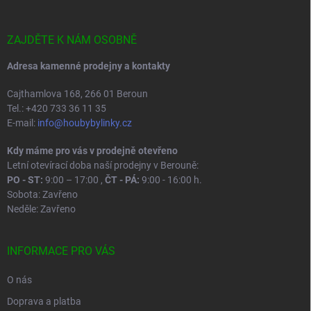
a
t
í
ZAJDĚTE K NÁM OSOBNĚ
Adresa kamenné prodejny a kontakty
Cajthamlova 168, 266 01 Beroun
Tel.: +420 733 36 11 35
E-mail:
info@houbybylinky.cz
Kdy máme pro vás v prodejně otevřeno
Letní otevírací doba naší prodejny v Berouně:
PO - ST:
9:00 – 17:00 ,
ČT - PÁ:
9:00 - 16:00 h.
Sobota: Zavřeno
Neděle: Zavřeno
INFORMACE PRO VÁS
O nás
Doprava a platba