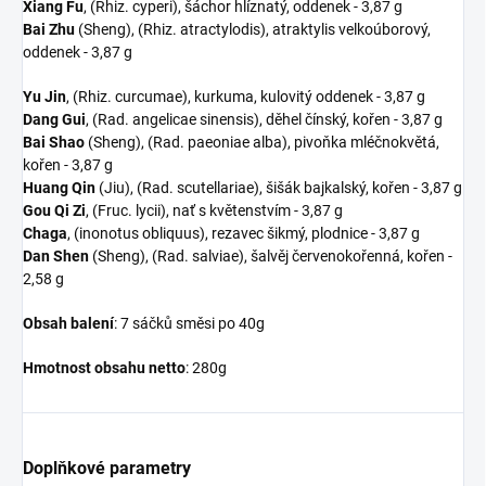
Xiang
Fu
, (Rhiz. cyperi), šáchor hlíznatý, oddenek - 3,87 g
Bai
Zhu
(Sheng), (Rhiz. atractylodis), atraktylis velkoúborový,
oddenek - 3,87 g
Yu
Jin
, (Rhiz. curcumae), kurkuma, kulovitý oddenek - 3,87 g
Dang
Gui
, (Rad. angelicae sinensis), děhel čínský, kořen - 3,87 g
Bai
Shao
(Sheng), (Rad. paeoniae alba), pivoňka mléčnokvětá,
kořen - 3,87 g
Huang
Qin
(Jiu), (Rad. scutellariae), šišák bajkalský, kořen - 3,87 g
Gou
Qi
Zi
, (Fruc. lycii), nať s květenstvím - 3,87 g
Chaga
, (inonotus obliquus), rezavec šikmý, plodnice - 3,87 g
Dan
Shen
(Sheng), (Rad. salviae), šalvěj červenokořenná, kořen -
2,58 g
Obsah balení
: 7 sáčků směsi po 40g
Hmotnost obsahu netto
: 280g
Doplňkové parametry