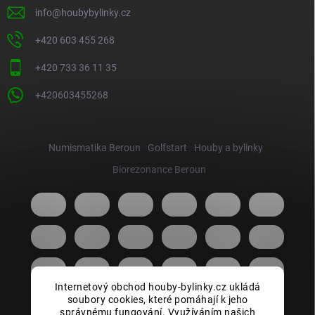
info
@
houbybylinky.cz
+420 603 455 268
+420 733 36 11 35
+420603455268
Numismatika Beroun
Golfstart
Houby a bylinky
Biorezonance Beroun
Internetový obchod houby-bylinky.cz ukládá
soubory cookies, které pomáhají k jeho
správnému fungování. Využíváním našich