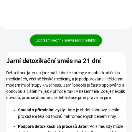
celkovou očistu jater. Doplňuje
a...
Zobrazit všechny související produkty
Jarní detoxikační směs na 21 dní
Detoxikace jater na jaře má hluboké kořeny v mnoha tradičních
medicínách, včetně čínské medicíny, a je podporována i některými
moderními přístupy k wellness. Jarní období je často spojováno s
obnovou a čištěním, jak v přírodě, tak i v našem těle. Zde je několik
důvodů, proč se doporučuje detoxikace jater právě na jaře:
Soulad s přírodními cykly
: Jaro je období obnovy, ideální
pro čištění těla od toxinů nahromaděných během zimy.
Podpora detoxikačních procesů Jater
: Po zimě, kdy může