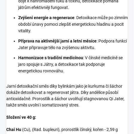
dojít k nahromadění tuků a toxinů, detoxikace pomáhá
játrům efektivněji fungovat.
Zvýšení energie a regenerace
: Detoxikace může po zimním
období únavy pomoci zlepšit energetickou hladinu a pocit
vitality.
Příprava na aktivnější jarní a letní měsíce
: Podpora funkcí
Jater připravuje tělo na zvýšenou aktivitu.
Harmonizace s tradiční medicínou
: V čínské medicíně se
jaro spojuje s Játry, a detoxikace tak podporuje
energetickou rovnováhu.
Jarní detoxikační směs díky bylinkám jako je kurkuma či šáchor
dokáže detoxikovat a regenerovat játra. Díky andělice působí
antioxidačně. Prorostlík a šáchor uvolňují stagnovanou Qi Jater,
takže směs uvolní i somatizovaný stres.
Složení ve 40 g:
Chai Hu
(Cu), (Rad. bupleuri), prorostlík čínský, kořen - 2,59 g