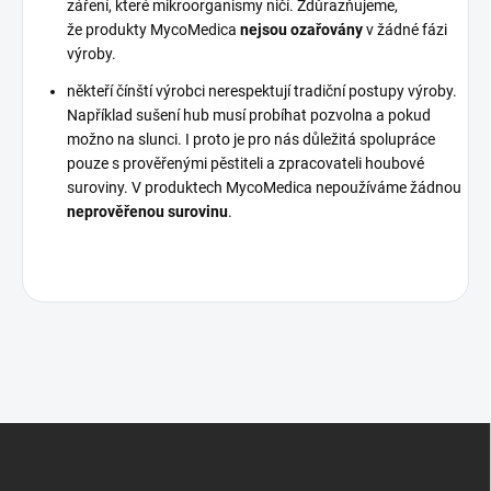
záření, které mikroorganismy ničí. Zdůrazňujeme,
že produkty MycoMedica
nejsou ozařovány
v žádné fázi
výroby.
někteří čínští výrobci nerespektují tradiční postupy výroby.
Například sušení hub musí probíhat pozvolna a pokud
možno na slunci. I proto je pro nás důležitá spolupráce
pouze s prověřenými pěstiteli a zpracovateli houbové
suroviny. V produktech MycoMedica nepoužíváme žádnou
neprověřenou surovinu
.
Z
á
p