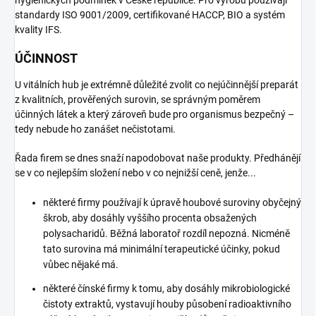
standardy ISO 9001/2009, certifikované HACCP, BIO a systém
kvality IFS.
ÚČINNOST
U vitálních hub je extrémně důležité zvolit co nejúčinnější preparát
z kvalitních, prověřených surovin, se správným poměrem
účinných látek a který zároveň bude pro organismus bezpečný –
tedy nebude ho zanášet nečistotami.
Řada firem se dnes snaží napodobovat naše produkty. Předhánějí
se v co nejlepším složení nebo v co nejnižší ceně, jenže...
některé firmy používají k úpravě houbové suroviny obyčejný
škrob, aby dosáhly vyššího procenta obsažených
polysacharidů. Běžná laboratoř rozdíl nepozná. Nicméně
tato surovina má minimální terapeutické účinky, pokud
vůbec nějaké má.
některé čínské firmy k tomu, aby dosáhly mikrobiologické
čistoty extraktů, vystavují houby působení radioaktivního