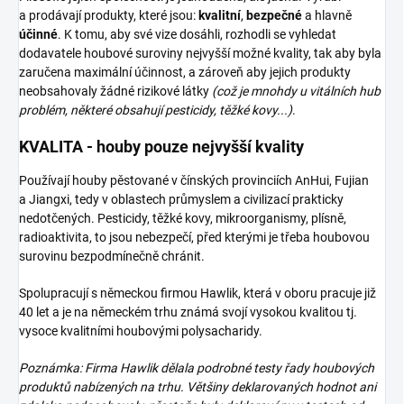
a prodávají produkty, které jsou:
kvalitní
,
bezpečné
a hlavně
účinné
. K tomu, aby své vize dosáhli, rozhodli se vyhledat
dodavatele houbové suroviny nejvyšší možné kvality, tak aby byla
zaručena maximální účinnost, a zároveň aby jejich produkty
neobsahovaly žádné rizikové látky
(což je mnohdy u vitálních hub
problém, některé obsahují pesticidy, těžké kovy...)
.
KVALITA - houby pouze nejvyšší kvality
Používají houby pěstované v čínských provinciích AnHui, Fujian
a Jiangxi, tedy v oblastech průmyslem a civilizací prakticky
nedotčených. Pesticidy, těžké kovy, mikroorganismy, plísně,
radioaktivita, to jsou nebezpečí, před kterými je třeba houbovou
surovinu bezpodmínečně chránit.
Spolupracují s německou firmou Hawlik, která v oboru pracuje již
40 let a je na německém trhu známá svojí vysokou kvalitou tj.
vysoce kvalitními houbovými polysacharidy.
Poznámka: Firma Hawlik dělala podrobné testy řady houbových
produktů nabízených na trhu. Většiny deklarovaných hodnot ani