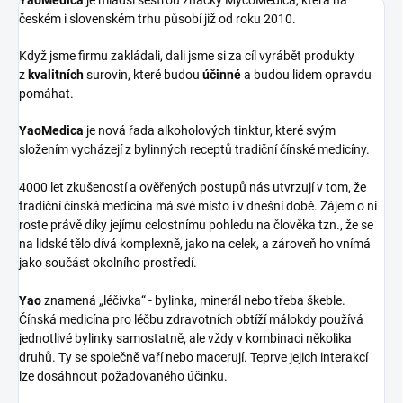
YaoMedica
je mladší sestrou značky MycoMedica, která na
českém i slovenském trhu působí již od roku 2010.
Když jsme firmu zakládali, dali jsme si za cíl vyrábět produkty
z
kvalitních
surovin, které budou
účinné
a budou lidem opravdu
pomáhat.
YaoMedica
je nová řada alkoholových tinktur, které svým
složením vycházejí z bylinných receptů tradiční čínské medicíny.
4000 let zkušeností a ověřených postupů nás utvrzují v tom, že
tradiční čínská medicína má své místo i v dnešní době. Zájem o ni
roste právě díky jejímu celostnímu pohledu na člověka tzn., že se
na lidské tělo dívá komplexně, jako na celek, a zároveň ho vnímá
jako součást okolního prostředí.
Yao
znamená „léčivka“ - bylinka, minerál nebo třeba škeble.
Čínská medicína pro léčbu zdravotních obtíží málokdy používá
jednotlivé bylinky samostatně, ale vždy v kombinaci několika
druhů. Ty se společně vaří nebo macerují. Teprve jejich interakcí
lze dosáhnout požadovaného účinku.