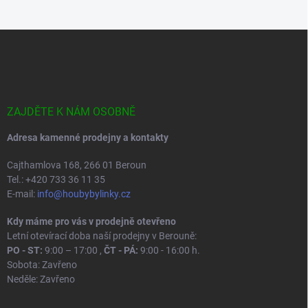
Z
á
p
a
t
í
ZAJDĚTE K NÁM OSOBNĚ
Adresa kamenné prodejny a kontakty
Cajthamlova 168, 266 01 Beroun
Tel.: +420 733 36 11 35
E-mail:
info@houbybylinky.cz
Kdy máme pro vás v prodejně otevřeno
Letní otevírací doba naší prodejny v Berouně:
PO - ST:
9:00 – 17:00 ,
ČT - PÁ:
9:00 - 16:00 h.
Sobota: Zavřeno
Neděle: Zavřeno