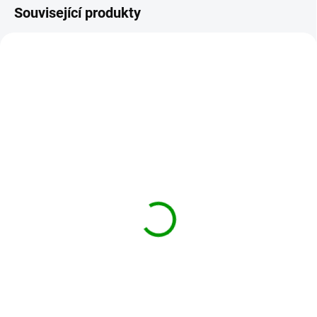
Související produkty
031-HERICIUM
HERICIUM-PRO
NA OBJEDNÁVKU DO 2 DNŮ
SKLADEM
Hericium - korálovec
HERICIUM PRO 30%
ježatý - 50ml - tinktura
glukanů BIO 90 kapslí
031
890 Kč
290 Kč
Do košíku
Do košíku
Hericium (korálovec
ježatý, Hericium erinaceus) je
Účinky podle tradiční čínské
nedílnou součástí čínské
medicíny posiluje Wei (žaludek)
medicíny. Podlé té
a reguluje jeho Qi doplňuje Pi