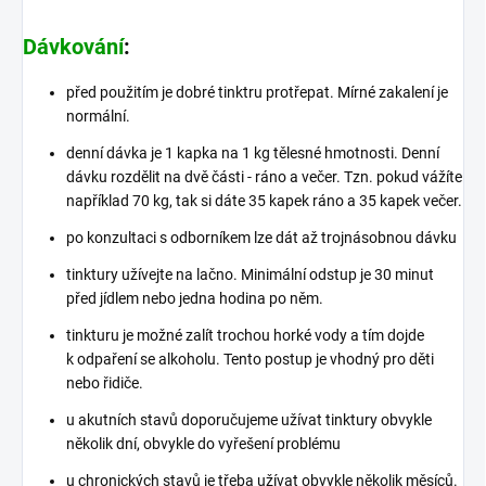
Dávkování
:
před použitím je dobré tinktru protřepat. Mírné zakalení je
normální.
denní dávka je 1 kapka na 1 kg tělesné hmotnosti. Denní
dávku rozdělit na dvě části - ráno a večer. Tzn. pokud vážíte
například 70 kg, tak si dáte 35 kapek ráno a 35 kapek večer.
po konzultaci s odborníkem lze dát až trojnásobnou dávku
tinktury užívejte na lačno. Minimální odstup je 30 minut
před jídlem nebo jedna hodina po něm.
tinkturu je možné zalít trochou horké vody a tím dojde
k odpaření se alkoholu. Tento postup je vhodný pro děti
nebo řidiče.
u akutních stavů doporučujeme užívat tinktury obvykle
několik dní, obvykle do vyřešení problému
u chronických stavů je třeba užívat obvykle několik měsíců.