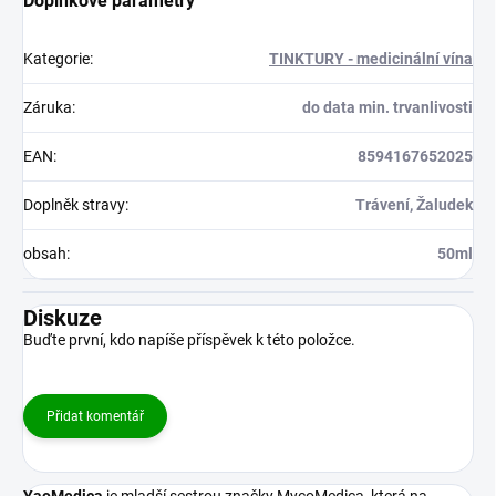
Doplňkové parametry
Kategorie
:
TINKTURY - medicinální vína
Záruka
:
do data min. trvanlivosti
EAN
:
8594167652025
Doplněk stravy
:
Trávení, Žaludek
obsah
:
50ml
Diskuze
Buďte první, kdo napíše příspěvek k této položce.
Přidat komentář