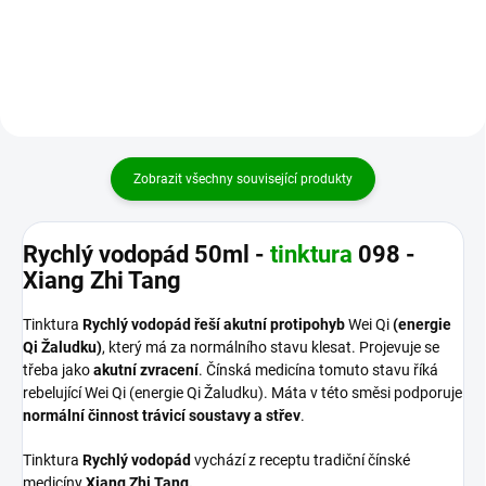
dokáže vyrovnávat Yin a Yang...
(slezinu) a napomáhá trávení
uklidňuje...
Zobrazit všechny související produkty
Rychlý vodopád 50ml -
tinktura
098 -
Xiang Zhi Tang
Tinktura
Rychlý vodopád řeší akutní protipohyb
Wei Qi
(energie
Qi Žaludku)
, který má za normálního stavu klesat. Projevuje se
třeba jako
akutní zvracení
. Čínská medicína tomuto stavu říká
rebelující Wei Qi (energie Qi Žaludku). Máta v této směsi podporuje
normální činnost trávicí soustavy a střev
.
Tinktura
Rychlý vodopád
vychází z receptu tradiční čínské
medicíny
Xiang Zhi Tang.