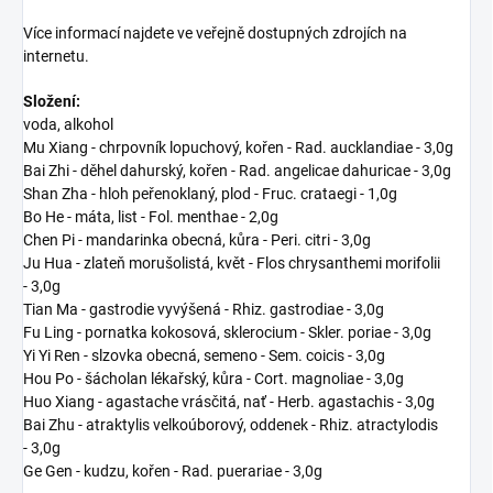
Více informací najdete ve veřejně dostupných zdrojích na
internetu.
Složení:
voda, alkohol
Mu Xiang - chrpovník lopuchový, kořen - Rad. aucklandiae - 3,0g
Bai Zhi - děhel dahurský, kořen - Rad. angelicae dahuricae - 3,0g
Shan Zha - hloh peřenoklaný, plod - Fruc. crataegi - 1,0g
Bo He - máta, list - Fol. menthae - 2,0g
Chen Pi - mandarinka obecná, kůra - Peri. citri - 3,0g
Ju Hua - zlateň morušolistá, květ - Flos chrysanthemi morifolii
- 3,0g
Tian Ma - gastrodie vyvýšená - Rhiz. gastrodiae - 3,0g
Fu Ling - pornatka kokosová, sklerocium - Skler. poriae - 3,0g
Yi Yi Ren - slzovka obecná, semeno - Sem. coicis - 3,0g
Hou Po - šácholan lékařský, kůra - Cort. magnoliae - 3,0g
Huo Xiang - agastache vrásčitá, nať - Herb. agastachis - 3,0g
Bai Zhu - atraktylis velkoúborový, oddenek - Rhiz. atractylodis
- 3,0g
Ge Gen - kudzu, kořen - Rad. puerariae - 3,0g