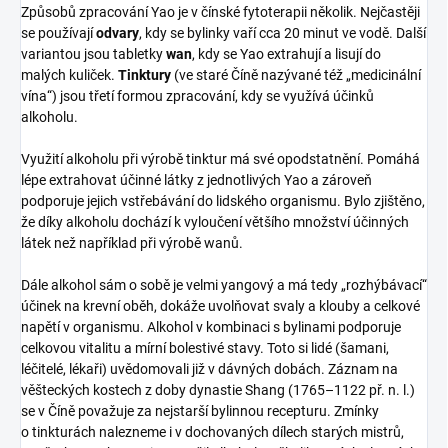
Způsobů zpracování Yao je v čínské fytoterapii několik. Nejčastěji
se používají
odvary
, kdy se bylinky vaří cca 20 minut ve vodě. Další
variantou jsou tabletky
wan
, kdy se Yao extrahují a lisují do
malých kuliček.
Tinktury
(ve staré Číně nazývané též „medicinální
vína“) jsou třetí formou zpracování, kdy se využívá účinků
alkoholu.
Využití alkoholu při výrobě tinktur má své opodstatnění. Pomáhá
lépe extrahovat účinné látky z jednotlivých Yao a zároveň
podporuje jejich vstřebávání do lidského organismu. Bylo zjištěno,
že díky alkoholu dochází k vyloučení většího množství účinných
látek než například při výrobě wanů.
Dále alkohol sám o sobě je velmi yangový a má tedy „rozhýbávací“
účinek na krevní oběh, dokáže uvolňovat svaly a klouby a celkové
napětí v organismu. Alkohol v kombinaci s bylinami podporuje
celkovou vitalitu a mírní bolestivé stavy. Toto si lidé (šamani,
léčitelé, lékaři) uvědomovali již v dávných dobách. Záznam na
věšteckých kostech z doby dynastie Shang (1765–1122 př. n. l.)
se v Číně považuje za nejstarší bylinnou recepturu. Zmínky
o tinkturách nalezneme i v dochovaných dílech starých mistrů,