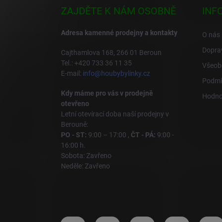
a
ZAJDĚTE K NÁM OSOBNĚ
INF
t
í
Adresa kamenné prodejny a kontakty
O nás
Doprav
Cajthamlova 168, 266 01 Beroun
Tel.: +420 733 36 11 35
Všeob
E-mail:
info@houbybylinky.cz
Podmí
Kdy máme pro vás v prodejně
Hodno
otevřeno
Letní otevírací doba naší prodejny v
Berouně:
PO - ST:
9:00 – 17:00 ,
ČT - PÁ:
9:00 -
16:00 h.
Sobota: Zavřeno
Neděle: Zavřeno