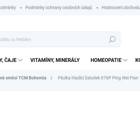
podmínky
Podmínky ochrany osobních údajů
Hodnocení obchod
Hledat
Y, ČAJE
VITAMÍNY, MINERÁLY
HOMEOPATIE
K
nné směsi TCM Bohemia
Pilulka hladící žaludek 076P Ping Wei Pian
ní
ZNAČKA:
TCM BOHEMIA
275 Kč
Měrná
SKLADEM
cena:
MŮŽEME DORUČIT DO:
10.8.2