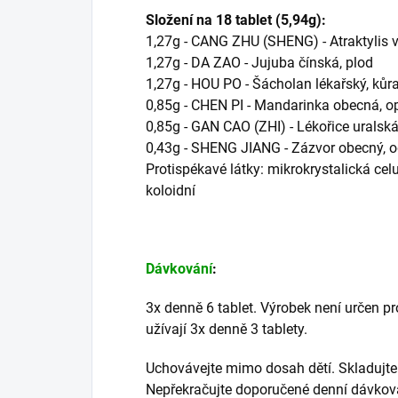
Složení na 18 tablet (5,94g):
1,27g - CANG ZHU (SHENG) - Atraktylis ve
1,27g - DA ZAO - Jujuba čínská, plod
1,27g - HOU PO - Šácholan lékařský, kůr
0,85g - CHEN PI - Mandarinka obecná, o
0,85g - GAN CAO (ZHI) - Lékořice uralská
0,43g - SHENG JIANG - Zázvor obecný, 
Protispékavé látky: mikrokrystalická celu
koloidní
Dávkování
:
3x denně 6 tablet. Výrobek není určen pro 
užívají 3x denně 3 tablety.
Uchovávejte mimo dosah dětí. Skladujte 
Nepřekračujte doporučené denní dávková