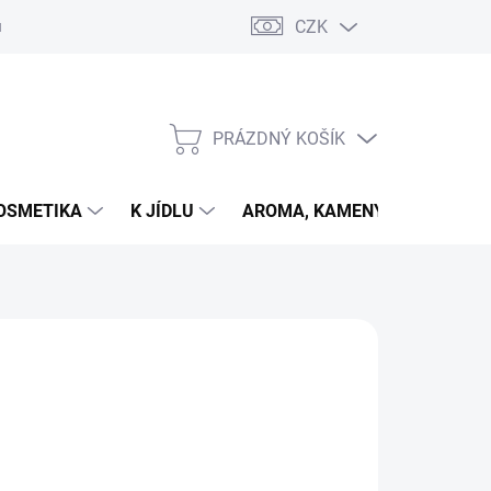
CZK
u
PRÁZDNÝ KOŠÍK
NÁKUPNÍ
KOŠÍK
OSMETIKA
K JÍDLU
AROMA, KAMENY
VETER
026
MOŽNOSTI DORUČENÍ