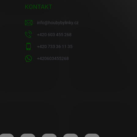
KONTAKT
info
@
houbybylinky.cz
+420 603 455 268
+420 733 36 11 35
+420603455268