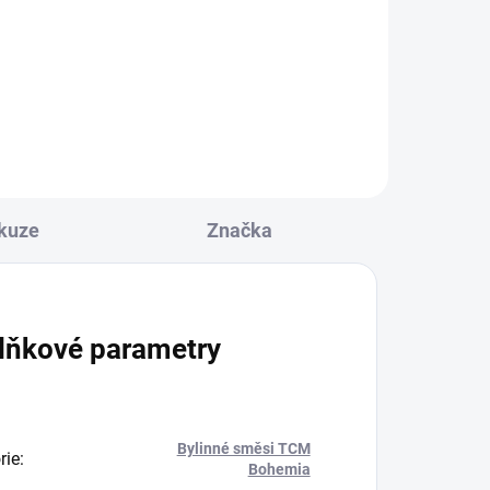
Stomachikum. Moderní směs pro
uspěchaného člověka, který nemá
mu,
čas se zastavit,...
viny,
dva
kuze
Značka
lňkové parametry
Bylinné směsi TCM
rie
:
Bohemia