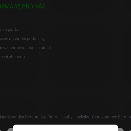
ORMACE PRO VÁS
a a platba
ecné obchodní podmínky
nky ochrany osobních údajů
cení obchodu
Numismatika Beroun
Golfstart
Houby a bylinky
Biorezonance Beroun