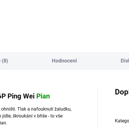
eneme-li to s jídlem či
Základní směs k posílení
eníme své trávicí schopnosti,
energetických rezerv organiz
vidla se dostaví pocit...
další z anti-aging formulí. Led
jako každý orgán v těle, mají 
aspekty – yinový a...
 (8)
Hodnocení
Dis
Dop
76P Ping Wei
Pian
ohništi. Tlak a nafouknutí žaludku,
jídle, škroukání v břiše - to vše
Katego
ian.