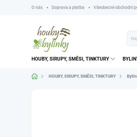
Přejít
O nás
Doprava a platba
Všeobecné obchodní 
na
obsah
HOUBY, SIRUPY, SMĚSI, TINKTURY
BYLIN
Domů
HOUBY, SIRUPY, SMĚSI, TINKTURY
Byli
Neohodnoceno
Podrobnosti hodnoce