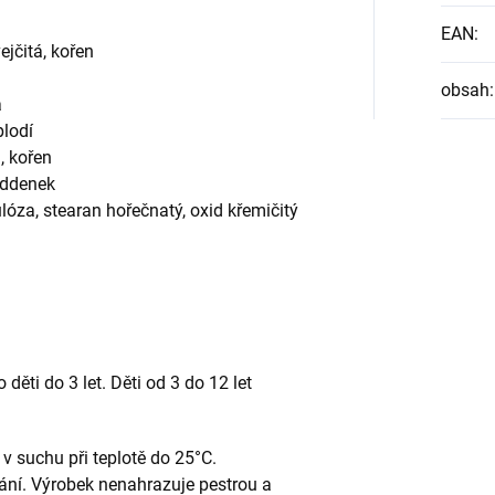
EAN
:
jčitá, kořen
obsah
:
a
plodí
, kořen
oddenek
lóza, stearan hořečnatý, oxid křemičitý
děti do 3 let. Děti od 3 do 12 let
v suchu při teplotě do 25°C.
ní. Výrobek nenahrazuje pestrou a