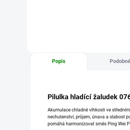
horko a pročistit horkost.
Přež
Pomůže při stísněnosti Jater a...
přec
zpra
Popis
Podobné
Pilulka hladící žaludek 0
Akumulace chladné vlhkosti ve středním 
nechutenství, průjem, únava a slabost po 
pomáhá harmonizovat směs Ping Wei P