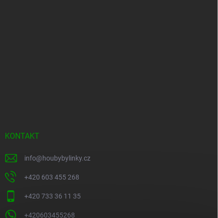
KONTAKT
info
@
houbybylinky.cz
+420 603 455 268
+420 733 36 11 35
+420603455268