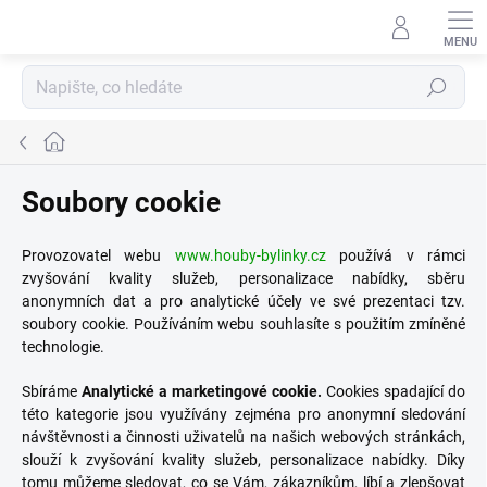
Přejít
na
obsah
Hledat
Domů
Soubory cookie
Provozovatel webu
www.houby-bylinky.cz
používá v rámci
zvyšování kvality služeb, personalizace nabídky, sběru
anonymních dat a pro analytické účely ve své prezentaci tzv.
soubory cookie. Používáním webu souhlasíte s použitím zmíněné
technologie.
Sbíráme
Analytické a marketingové cookie.
Cookies spadající do
této kategorie jsou využívány zejména pro anonymní sledování
návštěvnosti a činnosti uživatelů na našich webových stránkách,
slouží k zvyšování kvality služeb, personalizace nabídky. Díky
tomu můžeme sledovat, co se Vám, zákazníkům, líbí a zlepšovat