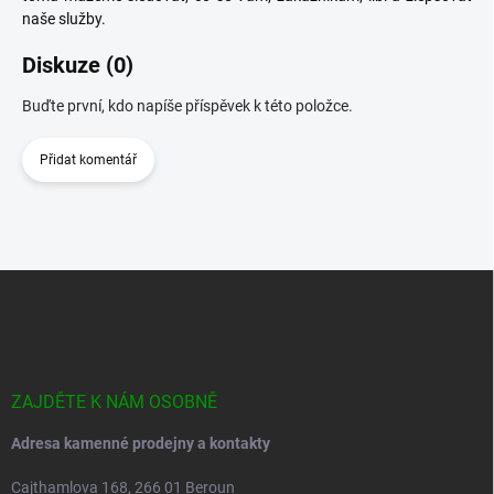
naše služby.
Diskuze (0)
Buďte první, kdo napíše příspěvek k této položce.
Přidat komentář
Z
á
p
a
t
í
ZAJDĚTE K NÁM OSOBNĚ
Adresa kamenné prodejny a kontakty
Cajthamlova 168, 266 01 Beroun