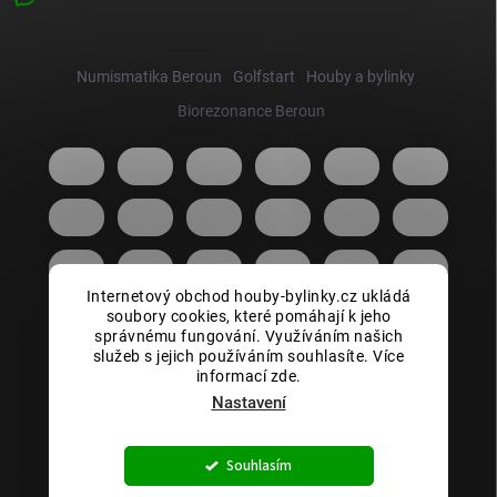
Numismatika Beroun
Golfstart
Houby a bylinky
Biorezonance Beroun
Internetový obchod houby-bylinky.cz ukládá
soubory cookies, které pomáhají k jeho
správnému fungování. Využíváním našich
služeb s jejich používáním souhlasíte. Více
informací zde.
Nastavení
Copyright 2026
Houby bylinky.cz
. Všechna práva vyhrazena.
Souhlasím
Vytvořil Shoptet