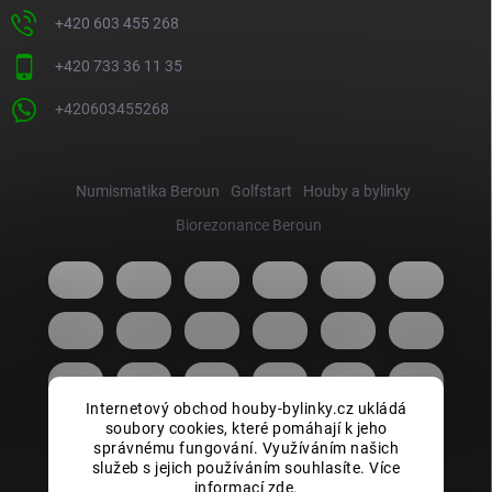
+420 603 455 268
+420 733 36 11 35
+420603455268
Numismatika Beroun
Golfstart
Houby a bylinky
Biorezonance Beroun
Internetový obchod houby-bylinky.cz ukládá
soubory cookies, které pomáhají k jeho
správnému fungování. Využíváním našich
služeb s jejich používáním souhlasíte. Více
informací zde.