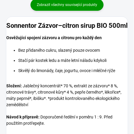
Zobrazit všechny související produkty
Sonnentor Zázvor–citron sirup BIO 500ml
Osvěžující spojení zázvoru a citronu pro každý den
Bez přidaného cukru, slazený pouze ovocem
Stačí pár kostek ledu a máte letní náladu kdykoli
Skvělý do limonády, čaje, jogurtu, ovoce i mléčné rýže
Složení:
Jablečný koncentrát* 70 %, extrakt ze zázvoru* 8 %,
citronové trávy*, citronové kůry* 4 %, pepře černého*, lékořice*,
máty peprné*, ibišku*. *produkt kontrolovaného ekologického
zemědělství
Návod k přípravě:
Doporučené ředění v poměru 1 : 9. Před
použitím protřepejte.