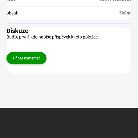
obsah
:
500ml
Diskuze
Buďte první, kdo napíše příspěvek k této položce.
Přidat komentář
Z
á
p
a