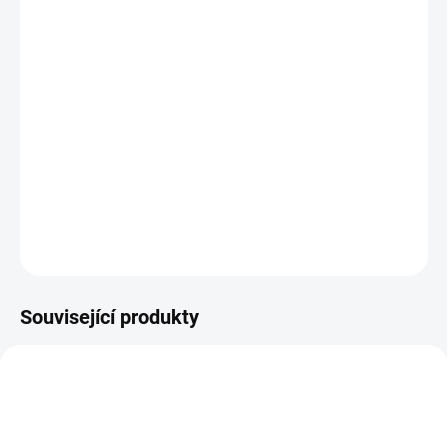
−
+
Přidat do košíku
Osvěžující spojení zázvoru a citronu pro každý den
Bez přidaného cukru, slazený pouze ovocem
Stačí pár kostek ledu a máte letní náladu kdykoli
Skvělý do limonády, čaje, jogurtu, ovoce i mléčné rýže
DETAILNÍ INFORMACE
ZEPTAT SE
HLÍDAT
Související produkty
ZELATINOVE-BONBONY
BIORARASCI-POZNAVACI