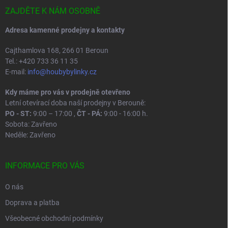
t
í
ZAJDĚTE K NÁM OSOBNĚ
Adresa kamenné prodejny a kontakty
Cajthamlova 168, 266 01 Beroun
Tel.: +420 733 36 11 35
E-mail:
info@houbybylinky.cz
Kdy máme pro vás v prodejně otevřeno
Letní otevírací doba naší prodejny v Berouně:
PO - ST:
9:00 – 17:00 ,
ČT - PÁ:
9:00 - 16:00 h.
Sobota: Zavřeno
Neděle: Zavřeno
INFORMACE PRO VÁS
O nás
Doprava a platba
Všeobecné obchodní podmínky