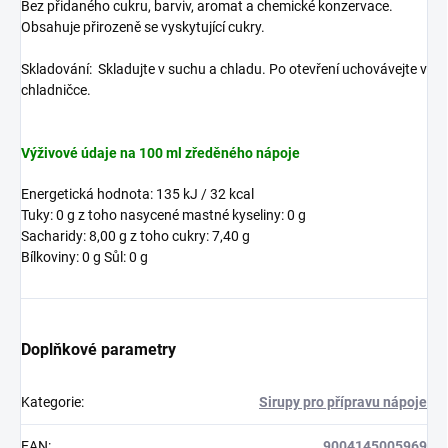
Bez přidaného cukru, barviv, aromat a chemické konzervace.
Obsahuje přirozeně se vyskytující cukry.
Skladování:
Skladujte v suchu a chladu. Po otevření uchovávejte v
chladničce.
Výživové údaje na 100 ml zředěného nápoje
Energetická hodnota: 135 kJ / 32 kcal
Tuky: 0 g z toho nasycené mastné kyseliny: 0 g
Sacharidy: 8,00 g z toho cukry: 7,40 g
Bílkoviny: 0 g Sůl: 0 g
Doplňkové parametry
Kategorie
:
Sirupy pro přípravu nápoje
EAN
:
9004145005969