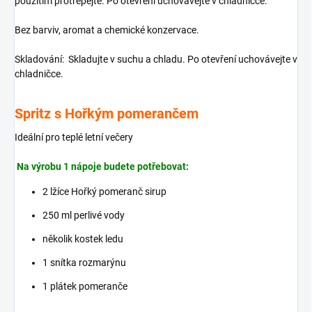
použitím protřepejte. Po otevření uchovávejte v chladničce.
Bez barviv, aromat a chemické konzervace.
Skladování:
Skladujte v suchu a chladu. Po otevření uchovávejte v
chladničce.
Spritz s Hořkým pomerančem
Ideální pro teplé letní večery
Na výrobu 1 nápoje budete potřebovat:
2
lžíce Hořký pomeranč sirup
250
ml perlivé vody
několik kostek ledu
1
snítka rozmarýnu
1
plátek pomeranče