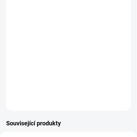
DORUČIT DO:
11.8.2026
MOŽNOSTI
DORUČENÍ
−
+
Přidat do košíku
Nápojový koncentrát k výrobě domácího nealkoholického
hořkosladkého osvěžení po italsku
. Citrusový sirup s lehce
nahořklým charakterem je nealkoholická alternativa letních
aperitivů, Aperol spritz.... Osvěžující chuť bez přidaného cukru.
DETAILNÍ INFORMACE
ZEPTAT SE
HLÍDAT
Související produkty