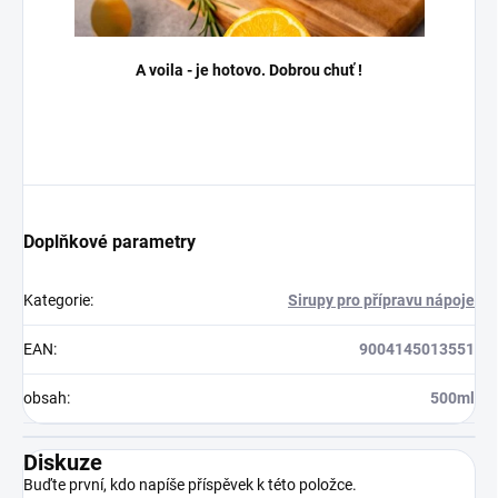
A voila - je hotovo. Dobrou chuť !
Doplňkové parametry
Kategorie
:
Sirupy pro přípravu nápoje
EAN
:
9004145013551
obsah
:
500ml
Diskuze
Buďte první, kdo napíše příspěvek k této položce.