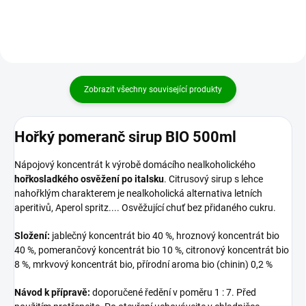
Zobrazit všechny související produkty
Hořký pomeranč sirup BIO 500ml
Nápojový koncentrát k výrobě domácího nealkoholického
hořkosladkého osvěžení po italsku
. Citrusový sirup s lehce
nahořklým charakterem je nealkoholická alternativa letních
aperitivů, Aperol spritz.... Osvěžující chuť bez přidaného cukru.
Složení:
jablečný koncentrát bio 40 %, hroznový koncentrát bio
40 %, pomerančový koncentrát bio 10 %, citronový koncentrát bio
8 %, mrkvový koncentrát bio, přírodní aroma bio (chinin) 0,2 %
Návod k přípravě:
doporučené ředění v poměru 1 : 7. Před