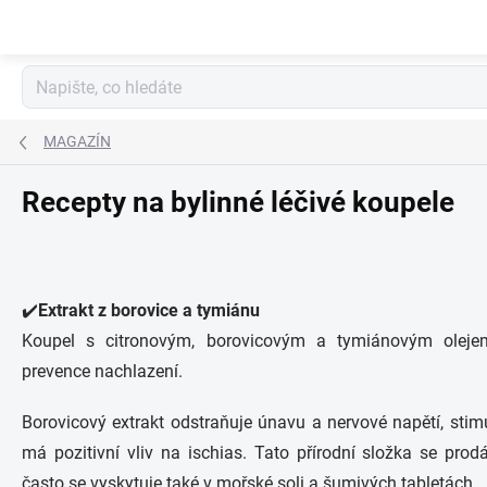
Přejít
na
obsah
MAGAZÍN
Recepty na bylinné léčivé koupele
✔️
Extrakt z borovice a tymiánu
Koupel s citronovým, borovicovým a tymiánovým oleje
prevence nachlazení.
Borovicový extrakt odstraňuje únavu a nervové napětí, stim
má pozitivní vliv na ischias. Tato přírodní složka se pro
často se vyskytuje také v mořské soli a šumivých tabletách.