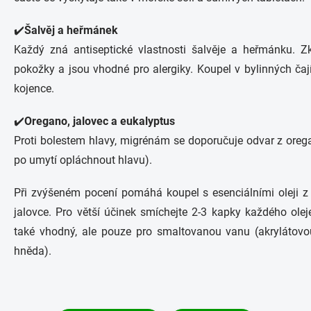
✔️
Šalvěj a heřmánek
Každý zná antiseptické vlastnosti šalvěje a heřmánku. Zk
pokožky a jsou vhodné pro alergiky. Koupel v bylinných čaj
kojence.
✔️
Oregano, jalovec a eukalyptus
Proti bolestem hlavy, migrénám se doporučuje odvar z orega
po umytí opláchnout hlavu).
Při zvýšeném pocení pomáhá koupel s esenciálními oleji z 
jalovce. Pro větší účinek smíchejte 2-3 kapky každého ole
také vhodný, ale pouze pro smaltovanou vanu (akrylátov
hněda).