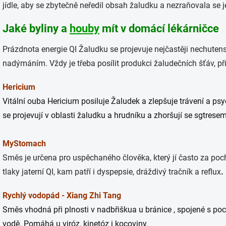
jídle, aby se zbytečně neředil obsah žaludku a nezraňovala se j
Jaké byliny a
houby
mít v domácí lékárničce
Prázdnota energie QI Žaludku se projevuje nejčastěji nechuten
nadýmáním. Vždy je třeba posílit produkci žaludečních šťáv, pří
Hericium
Vitální ouba Hericium posiluje Žaludek a zlepšuje trávení a ps
se projevují v oblasti žaludku a hrudníku a zhoršují se sgtresem
MyStomach
Směs je určena pro uspěchaného člověka, který jí často za poc
tlaky jaterní QI, kam patří i dyspepsie, dráždivý tračník a reflux
.
Rychlý vodopád - Xiang Zhi Tang
Směs vhodná při plnosti v nadbřiškua u bránice , spojené s poc
vodě. Pomáhá u viróz, kinetóz i kocoviny.