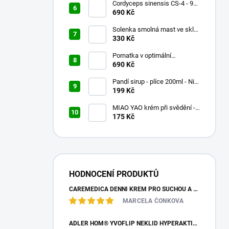
Cordyceps sinensis CS-4 - 90x
500mg
690 Kč
Solenka smolná mast ve skle
60ml
330 Kč
Pornatka v optimální
koncentraci 90x500mg
690 Kč
Pandí sirup - plíce 200ml - Nin
Jiom Pei Pa Koa
199 Kč
MIAO YAO krém při svědění -
Miao Fang Qi Yang Jing - 15g
175 Kč
HODNOCENÍ PRODUKTŮ
CAREMEDICA DENNÍ KRÉM PRO SUCHOU A CITLIVOU PLEŤ 50ML
MARCELA ČONKOVA
ADLER HOM® YVOFLIP NEKLID HYPERAKTIVITA GLOBULE 10G