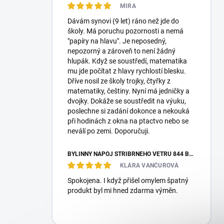
MIRA
Dávám synovi (9 let) ráno než jde do
školy. Má poruchu pozornosti a nemá
"papíry na hlavu". Je neposedný,
nepozorný a zároveň to není žádný
hlupák. Když se soustředí, matematika
mu jde počítat z hlavy rychlostí blesku.
Dříve nosil ze školy trojky, čtyřky z
matematiky, češtiny. Nyní má jedničky a
dvojky. Dokáže se soustředit na výuku,
poslechne si zadání dokonce a nekouká
při hodinách z okna na ptactvo nebo se
neválí po zemi. Doporučuji.
BYLINNÝ NÁPOJ STŘÍBRNÉHO VĚTRU 844 BO HE CHA 100G
KLÁRA VANČUROVÁ
Spokojena. I když přišel omylem špatný
produkt byl mi hned zdarma výměn.