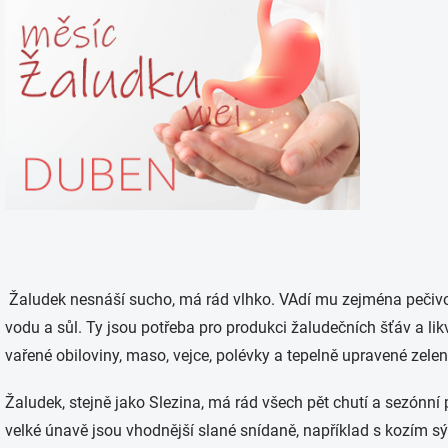
Žaludek nesnáší sucho, má rád vlhko. VAdí mu zejména pečivo a
vodu a sůl. Ty jsou potřeba pro produkci žaludečních šťáv a li
vařené obiloviny, maso, vejce, polévky a tepelně upravené zelen
Žaludek, stejně jako Slezina, má rád všech pět chutí a sezónní po
velké únavě jsou vhodnější slané snídaně, například s kozím s