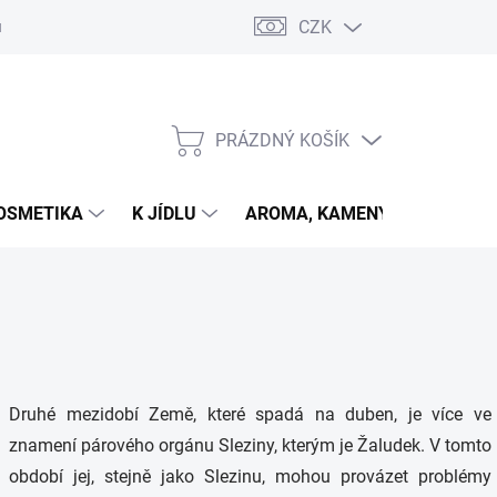
CZK
u
PRÁZDNÝ KOŠÍK
NÁKUPNÍ
KOŠÍK
OSMETIKA
K JÍDLU
AROMA, KAMENY
VETER
Druhé mezidobí Země, které spadá na duben, je více ve
znamení párového orgánu Sleziny, kterým je Žaludek. V tomto
období jej, stejně jako Slezinu, mohou provázet problémy