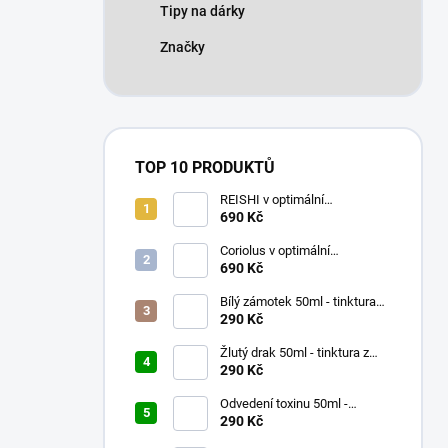
Tipy na dárky
Značky
TOP 10 PRODUKTŮ
REISHI v optimální
koncentraci 90 x 500mg
690 Kč
Coriolus v optimální
koncentraci 90 x 500mg
690 Kč
Bílý zámotek 50ml - tinktura
047 - Pu Ji Xiao Du Yin
290 Kč
Žlutý drak 50ml - tinktura z
čínských bylinek
290 Kč
Odvedení toxinu 50ml -
tinktura 017 - Lian Qiao San
290 Kč
Gen Tang