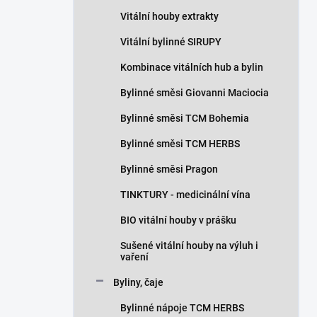
n
Vitální houby extrakty
í
p
Vitální bylinné SIRUPY
a
n
Kombinace vitálních hub a bylin
e
Bylinné směsi Giovanni Maciocia
l
Bylinné směsi TCM Bohemia
Bylinné směsi TCM HERBS
Bylinné směsi Pragon
TINKTURY - medicinální vína
BIO vitální houby v prášku
Sušené vitální houby na výluh i
vaření
Byliny, čaje
Bylinné nápoje TCM HERBS