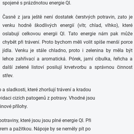
spojené s prázdnotou energie QI.
Časně z jara ještě není dostatek čerstvých potravin, zato je
venku hodně škodlivých energií (vítr, chlad, vlhko), které
oslabují celkovou energii QI. Tato energie nám pak může
chybět při trávení. Proto bychom měli volit spíše menší porce
jídla. Venku je stále chladno, proto i zelenina by měla být
lehce zahřívací a aromatická. Pórek, jarní cibulka, řeřicha a
další zelené listoví posilují krvetvorbu a správnou činnost
střev.
 sladkosti, které zhoršují trávení a kradou
kvidaci cizích patogenů z potravy. Vhodné jsou
inové přílohy.
traviny, které jsou jsou plné energie QI. Při
ýrem a pažitkou. Nápoje by se neměly pít po