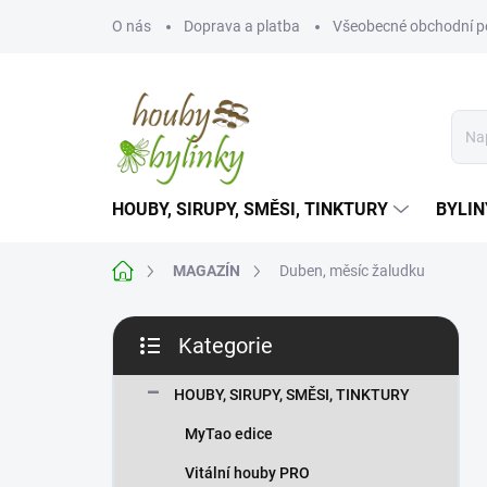
Přejít
O nás
Doprava a platba
Všeobecné obchodní 
na
obsah
HOUBY, SIRUPY, SMĚSI, TINKTURY
BYLIN
Domů
MAGAZÍN
Duben, měsíc žaludku
P
Kategorie
o
Přeskočit
s
kategorie
t
HOUBY, SIRUPY, SMĚSI, TINKTURY
r
MyTao edice
a
n
Vitální houby PRO