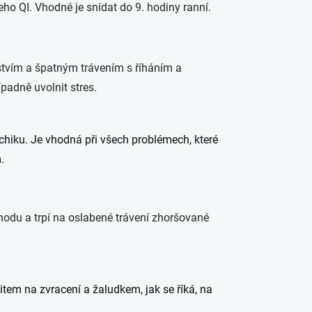
eho QI. Vhodné je snídat do 9. hodiny ranní.
stvím a špatným trávením s říháním a
padně uvolnit stres.
ychiku. Je vhodná při všech problémech, které
.
hodu a trpí na oslabené trávení zhoršované
item na zvracení a žaludkem, jak se říká, na