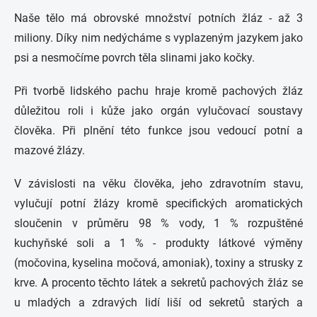
Naše tělo má obrovské množství potních žláz - až 3
miliony. Díky nim nedýcháme s vyplazeným jazykem jako
psi a nesmočíme povrch těla slinami jako kočky.
Při tvorbě lidského pachu hraje kromě pachových žláz
důležitou roli i kůže jako orgán vylučovací soustavy
člověka. Při plnění této funkce jsou vedoucí potní a
mazové žlázy.
V závislosti na věku člověka, jeho zdravotním stavu,
vylučují potní žlázy kromě specifických aromatických
sloučenin v průměru 98 % vody, 1 % rozpuštěné
kuchyňské soli a 1 % - produkty látkové výměny
(močovina, kyselina močová, amoniak), toxiny a strusky z
krve. A procento těchto látek a sekretů pachových žláz se
u mladých a zdravých lidí liší od sekretů starých a