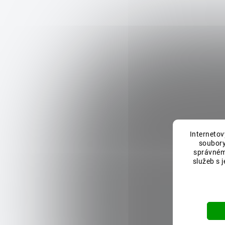
Internetov
soubory
správném
služeb s 