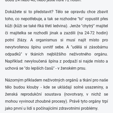
Dokážete si to představit? Tělo se opravdu chce zbavit
toho, co nepotřebuje, a tak se rozhodne "to" vypustit přes
kůži (kůži se také říká třetí ledvina). Jenže "chytrý" majitel
či majitelka se rozhodli jinak a zazdili (na 24-72 hodin)
potní žlázy. A organismus si musí najít místo pro
nevytvořenou špínu uvnitř sebe. A "udělá si zásobárnu
odpadků" v tkáních nejbližšího neživotného orgánu.
Například: nevyloučená špína z podpaží si najde místo a
uchová se "do lepších časů" - v ženském prsu.
Názorným příkladem neživotných orgánů a tkání pro naše
tělo budou klouby - kde se ukládají solné usazeniny, a
ženská reprodukční soustava (novotvary, v nichž se
mohou vyvinout zhoubné procesy). Právě tyto orgány trpí
jako první u lidí s počínajícími zdravotními problémy.