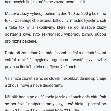
nemocných lidí, to můžeme zaznamenat i cítit.
Mazové žlázy vylučují během týdne 100 až 300 g kožního
tuku. Obsahuje cholesterol, bílkoviny, mastné kyseliny, soli
a také toxiny a škodliviny, které se do mazové žlázy
dostaly z krve. Tyto sekrety jsou výbornou živnou půdou
pro různé bakterie.
Proto při zanedbaných stádiích zahlenění a nedodržování
vnitřní a vnější hygieny organismu neustále vychází z
povrchu lidského těla nepříjemný zápach.
Ve snaze zbavit se ho se člověk několikrát denně sprchuje
a zkouší nové a nové deodoranty.
Několik hodin po další sprše je však zápach opět cítit. Pak
se používají antiperspiranty - ty, které blokují pocení po
dobu 24 nebo 48, nebo ještě hůře 72 hodin.