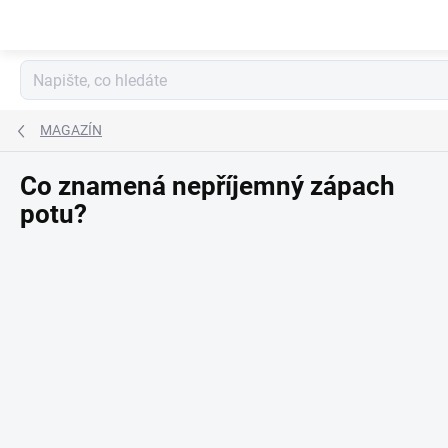
Přejít
na
obsah
MAGAZÍN
Co znamená nepříjemný zápach
potu?