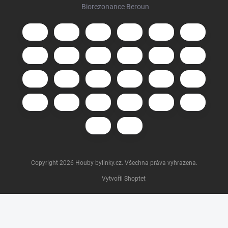
Biorezonance Beroun
Copyright 2026
Houby bylinky.cz
. Všechna práva vyhrazena.
Vytvořil Shoptet