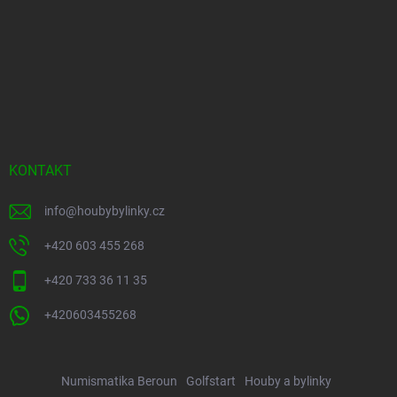
KONTAKT
info
@
houbybylinky.cz
+420 603 455 268
+420 733 36 11 35
+420603455268
Numismatika Beroun
Golfstart
Houby a bylinky