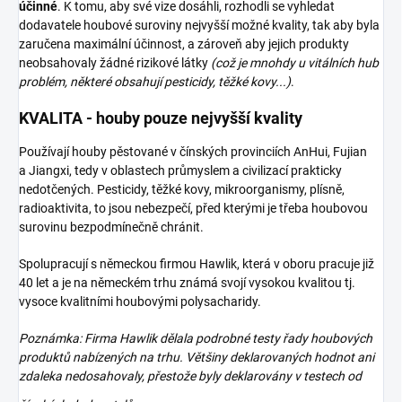
účinné
. K tomu, aby své vize dosáhli, rozhodli se vyhledat
dodavatele houbové suroviny nejvyšší možné kvality, tak aby byla
zaručena maximální účinnost, a zároveň aby jejich produkty
neobsahovaly žádné rizikové látky
(což je mnohdy u vitálních hub
problém, některé obsahují pesticidy, těžké kovy...)
.
KVALITA - houby pouze nejvyšší kvality
Používají houby pěstované v čínských provinciích AnHui, Fujian
a Jiangxi, tedy v oblastech průmyslem a civilizací prakticky
nedotčených. Pesticidy, těžké kovy, mikroorganismy, plísně,
radioaktivita, to jsou nebezpečí, před kterými je třeba houbovou
surovinu bezpodmínečně chránit.
Spolupracují s německou firmou Hawlik, která v oboru pracuje již
40 let a je na německém trhu známá svojí vysokou kvalitou tj.
vysoce kvalitními houbovými polysacharidy.
Poznámka: Firma Hawlik dělala podrobné testy řady houbových
produktů nabízených na trhu. Většiny deklarovaných hodnot ani
zdaleka nedosahovaly, přestože byly deklarovány v testech od