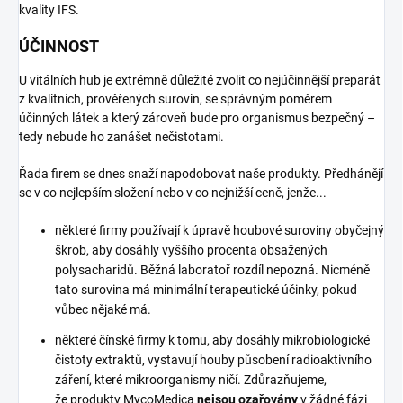
kvality IFS.
ÚČINNOST
U vitálních hub je extrémně důležité zvolit co nejúčinnější preparát
z kvalitních, prověřených surovin, se správným poměrem
účinných látek a který zároveň bude pro organismus bezpečný –
tedy nebude ho zanášet nečistotami.
Řada firem se dnes snaží napodobovat naše produkty. Předhánějí
se v co nejlepším složení nebo v co nejnižší ceně, jenže...
některé firmy používají k úpravě houbové suroviny obyčejný
škrob, aby dosáhly vyššího procenta obsažených
polysacharidů. Běžná laboratoř rozdíl nepozná. Nicméně
tato surovina má minimální terapeutické účinky, pokud
vůbec nějaké má.
některé čínské firmy k tomu, aby dosáhly mikrobiologické
čistoty extraktů, vystavují houby působení radioaktivního
záření, které mikroorganismy ničí. Zdůrazňujeme,
že produkty MycoMedica
nejsou ozařovány
v žádné fázi