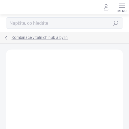
Přejít
na
obsah
Hledat
Kombinace vitálních hub a bylin
Podrobnosti hodnocení
Neohodnoceno
ZNAČKA:
MYCOMEDICA
DOPORUČUJEME