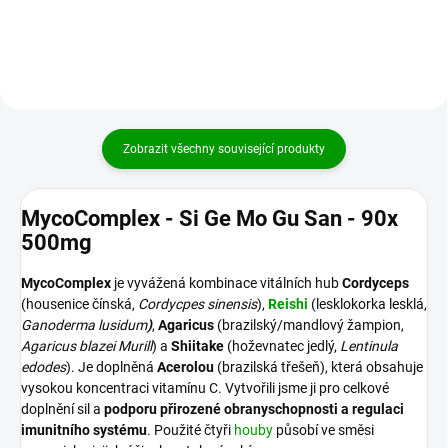
Kombinace...
systém, který brání povrch...
Zobrazit všechny související produkty
MycoComplex - Si Ge Mo Gu San - 90x
500mg
MycoComplex
je vyvážená kombinace vitálních hub
Cordyceps
(housenice čínská,
Cordycpes sinensis
),
Reishi
(lesklokorka lesklá,
Ganoderma lusidum
)
,
Agaricus
(brazilský/mandlový žampion,
Agaricus blazei Murill
) a
Shiitake
(hoževnatec jedlý,
Lentinula
edodes
). Je doplněná
Acerolou
(brazilská třešeň), která obsahuje
vysokou koncentraci vitamínu C. Vytvořili jsme ji pro celkové
doplnění sil a
podporu přirozené obranyschopnosti a regulaci
imunitního systému
. Použité čtyři
houby
působí ve směsi