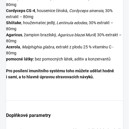
80mg
Cordyceps CS-4
, housenice čínská,
Cordyceps sinensis
, 30%
extrakt – 80mg
Shiitake
, houževnatec jedlý,
Lentinula edodes
, 30% extrakt –
80mg
Agaricus
, žampion brazilský,
Agaricus blazei Murill
, 30% extrakt –
80mg
Acerola
,
Malphighia glabra
, extrakt z plodu 25 % vitamínu C -
80mg
pomocné látky:
bez pomocných látek, aditiv a konzervantů
Pro posílení imunitního systému toho můžete udělat hodně
i sami, a to hlavně úpravou stravovacích návyků.
Doplňkové parametry