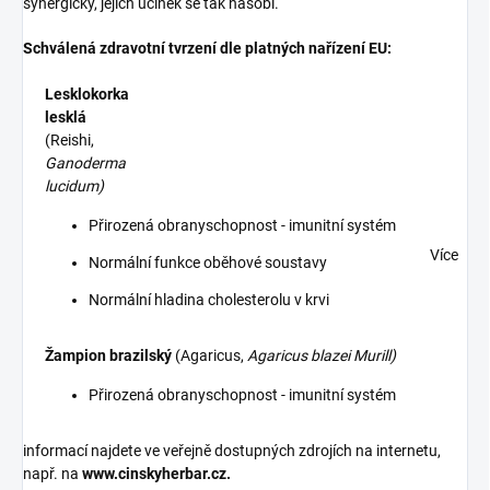
synergicky, jejich účinek se tak násobí.
Schválená zdravotní tvrzení dle platných nařízení EU:
L
esklokorka
lesklá
(Reishi,
Ganoderma
lucidum)
Přirozená obranyschopnost - imunitní systém
Více
Normální funkce oběhové soustavy
Normální hladina cholesterolu v krvi
Ž
ampion brazilský
(Agaricus,
Agaricus blazei Murill)
Přirozená obranyschopnost - imunitní systém
informací najdete ve veřejně dostupných zdrojích na internetu,
např. na
www.cinskyherbar.cz.