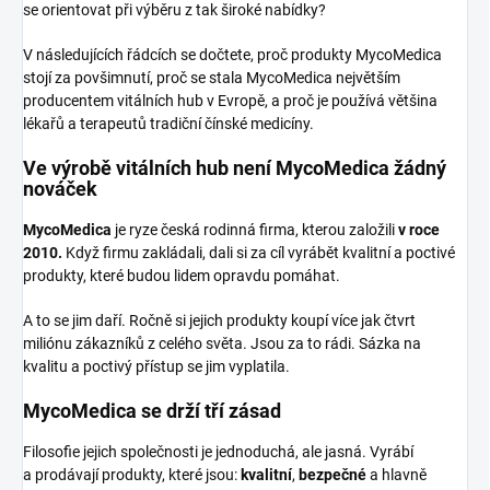
se orientovat při výběru z tak široké nabídky?
V následujících řádcích se dočtete, proč produkty MycoMedica
stojí za povšimnutí, proč se stala MycoMedica největším
producentem vitálních hub v Evropě, a proč je používá většina
lékařů a terapeutů tradiční čínské medicíny.
Ve výrobě vitálních hub není MycoMedica žádný
nováček
MycoMedica
je ryze česká rodinná firma, kterou založili
v roce
2010.
Když firmu zakládali, dali si za cíl vyrábět kvalitní a poctivé
produkty, které budou lidem opravdu pomáhat.
A to se jim daří. Ročně si jejich produkty koupí více jak čtvrt
miliónu zákazníků z celého světa. Jsou za to rádi. Sázka na
kvalitu a poctivý přístup se jim vyplatila.
MycoMedica se drží tří zásad
Filosofie jejich společnosti je jednoduchá, ale jasná. Vyrábí
a prodávají produkty, které jsou:
kvalitní
,
bezpečné
a hlavně