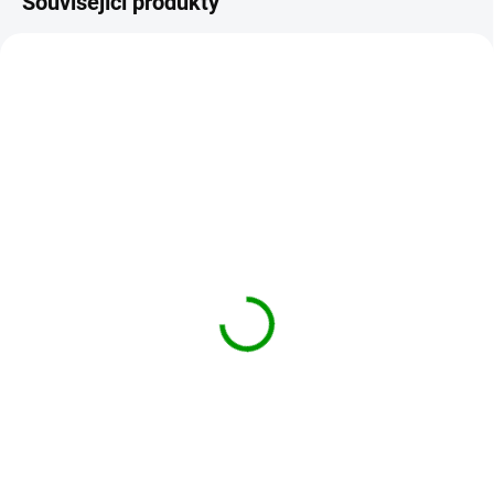
Související produkty
DOPORUČUJEME
314V
095-OBRANNY-VAL
SKLADEM
SKLADEM
MyTao MyImunity -
Obranný val 50ml -
podpora imunity 90
tinktura 095 - Yu Ping
kapslí
Feng San
690 Kč
290 Kč
Do košíku
Do košíku
Kombinace čínských bylinek
Tinktura Obranný val podporuje
a vitálních hub Reishi, Cordyceps,
imunitu organismu. Podle čínské
Shiitake a Agaricu na podporu
medicíny posiluje Wei Qi
imunitního systému.
(obrannou energii Qi). Je to