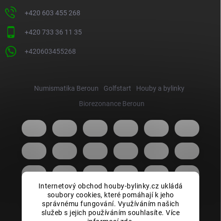
+420 603 455 268
+420 733 36 11 35
+420603455268
Numismatika Beroun
Golfstart
Houby a bylinky
Biorezonance Beroun
Internetový obchod houby-bylinky.cz ukládá
soubory cookies, které pomáhají k jeho
správnému fungování. Využíváním našich
služeb s jejich používáním souhlasíte. Více