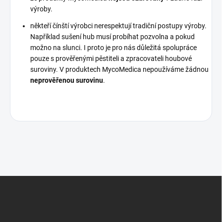
výroby.
někteří čínští výrobci nerespektují tradiční postupy výroby.
Například sušení hub musí probíhat pozvolna a pokud
možno na slunci. I proto je pro nás důležitá spolupráce
pouze s prověřenými pěstiteli a zpracovateli houbové
suroviny. V produktech MycoMedica nepoužíváme žádnou
neprověřenou surovinu
.
Z
á
p
a