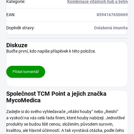
Kategorie
:
Kombinace vitálních hub a bylin
EAN
:
8594167650069
Doplněk stravy
:
Oslabená imunita
Diskuze
Buďte první, kdo napíše příspěvek k této položce.
Přidat komentář
Společnost TCM Point a jejich značka
MycoMedica
Zadejte si do svého vyhledavače „vitální houby“ nebo „Reishi“
a vyskočí na vás celá řada firem, které houby nabízejí. Jednotlivé
produkty se budou lišit cenou, složením, původem surovin,
kvalitou, ale hlavně účinností. A tak vyvstává otázka, podle čeho