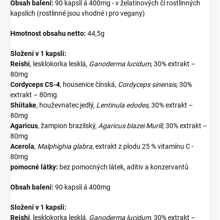
Obsah balení:
90 kapslí á 400mg - v želatinových či rostlinných
kapslích (rostlinné jsou vhodné i pro vegany)
Hmotnost obsahu netto:
44,5g
Složení v 1 kapsli:
Reishi
, lesklokorka lesklá,
Ganoderma lucidum
, 30% extrakt –
80mg
Cordyceps CS-4
, housenice čínská,
Cordyceps sinensis
, 30%
extrakt – 80mg
Shiitake
, houževnatec jedlý,
Lentinula edodes
, 30% extrakt –
80mg
Agaricus
, žampion brazilský,
Agaricus blazei Murill
, 30% extrakt –
80mg
Acerola
,
Malphighia glabra
, extrakt z plodu 25 % vitamínu C -
80mg
pomocné látky:
bez pomocných látek, aditiv a konzervantů
Obsah balení:
90 kapslí á 400mg
Složení v 1 kapsli:
Reishi
, lesklokorka lesklá,
Ganoderma lucidum
, 30% extrakt –