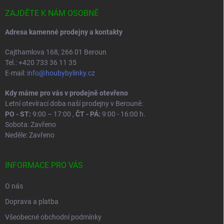
t
í
ZAJDĚTE K NÁM OSOBNĚ
Adresa kamenné prodejny a kontakty
Cajthamlova 168, 266 01 Beroun
Tel.: +420 733 36 11 35
E-mail:
info@houbybylinky.cz
Kdy máme pro vás v prodejně otevřeno
Letní otevírací doba naší prodejny v Berouně:
PO - ST:
9:00 – 17:00 ,
ČT - PÁ:
9:00 - 16:00 h.
Sobota: Zavřeno
Neděle: Zavřeno
INFORMACE PRO VÁS
O nás
Doprava a platba
Všeobecné obchodní podmínky