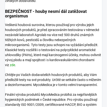
čínských
dodavatelů.
BEZPEČNOST - houby nesmí dál zatěžovat
organismus
Veškerá houbová surovina, kterou používají pro výrobu jejich
houbových produktů, je před zpracováním testována v německé
nezávislé laboratoři Agrolab na více než 500 druhů známých
těžkých kovů, pesticidů a člověku nebezpečných
mikroorganismů. Tyto testy jsou schopni na vyžádání předložit.
Klasické testy rozšířili i o testování na polycyklické aromatické
uhlovodíky (PAHs), které mají karcinogenní účinky, mohou ovlivnit
vývoj plodu a mají spojitost i s kardiovaskulárními chorobami
viz
zde
.
Chtějte po Vašich dodavatelích houbových produktů, aby Vám
předložili testy na své produkty. Určitě se setkáte často s mlžením
a dezinformacemi. MycoMedica je v tomto velmi transparentní.
Finální výroba produktů MycoMedica probíhá za nejpřísnějších
hygienických podmínek v České republice. Pro výrobu používají
standardy ISO 9001/2009, certifikované HACCP, BIO a systém