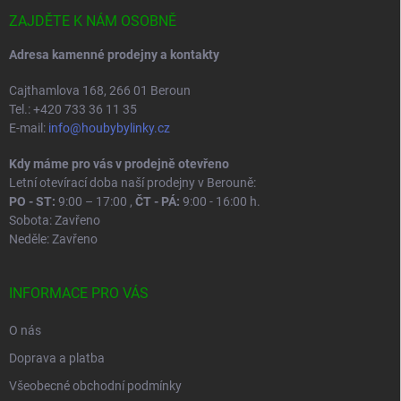
t
í
ZAJDĚTE K NÁM OSOBNĚ
Adresa kamenné prodejny a kontakty
Cajthamlova 168, 266 01 Beroun
Tel.: +420 733 36 11 35
E-mail:
info@houbybylinky.cz
Kdy máme pro vás v prodejně otevřeno
Letní otevírací doba naší prodejny v Berouně:
PO - ST:
9:00 – 17:00 ,
ČT - PÁ:
9:00 - 16:00 h.
Sobota: Zavřeno
Neděle: Zavřeno
INFORMACE PRO VÁS
O nás
Doprava a platba
Všeobecné obchodní podmínky