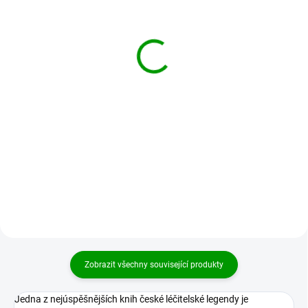
Čínská medicína v praxi -
Houby a jejich léčivé
Susanne Hornfeck
účinky - Pavel Valíček
328 Kč
190 Kč
Detail
Do košíku
Tradiční čínská medicína a její
Kniha předního odborníka na
léčivé prostředky. Tradiční čínská
medicinální houby prof. Ing.
medicína je hotovou pokladnicí
Pavla Valíčka, DrSc vám
vzácných receptů a nejrůznějších
představí historii, účinné látky
triků, jak si...
a léčivé schopnosti více než 30...
Zobrazit všechny související produkty
Jedna z nejúspěšnějších knih české léčitelské legendy je