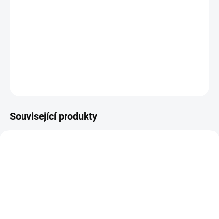
Jedna z nejúspěšnějších knih české léčitelské legendy Jiřího Jančy
je považována za stěžejní dílo v tomto oboru u nás. Shrnuje
autorovy téměř čtyřicetileté zkušenosti s touto velmi účinnou
metodou alternativní medicíny.
DETAILNÍ INFORMACE
ZEPTAT SE
HLÍDAT
Související produkty
0082787
9788086231549
VYPRODÁNO
SKLADEM