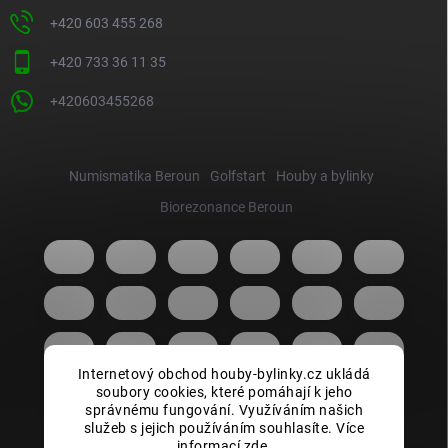
+420 603 455 268
+420 733 36 11 35
+420603455268
Numismatika Beroun
Golfstart
Houby a bylinky
Biorezonance Beroun
Internetový obchod houby-bylinky.cz ukládá
soubory cookies, které pomáhají k jeho
správnému fungování. Využíváním našich
služeb s jejich používáním souhlasíte. Více
informací zde.