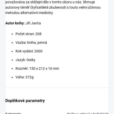
považována za stěžejní dílo v tomto oboru u nás. Shrnuje
autorovy téměř čtyřicetileté zkušenosti s touto velmi účinnou
metodou alternativní medicíny.
Autor knihy:
Jiří Janča
Počet stran: 208
Vazba: kniha, pevná
Rok vydání: 2000
Jazyk: česky
Rozměr:
150 x 212 x 16 mm
Váha: 372g
Doplňkové parametry
Kategorie
:
Knihy o zdraví a bylinkách