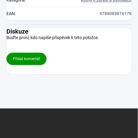
EAN
:
9788085876178
Diskuze
Buďte první, kdo napíše příspěvek k této položce.
Přidat komentář
Z
á
p
a