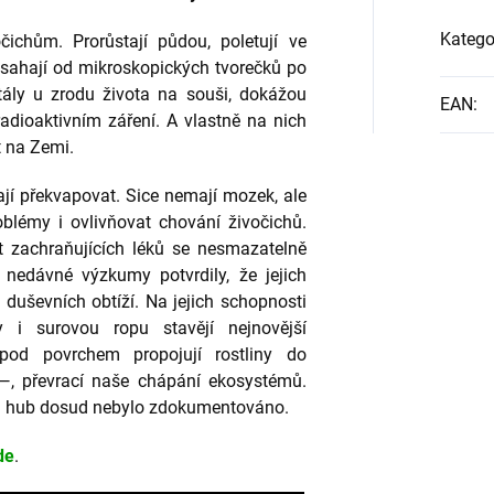
Katego
čichům. Prorůstají půdou, poletují ve
m sahají od mikroskopických tvorečků po
tály u zrodu života na souši, dokážou
EAN
:
radioaktivním záření. A vlastně na nich
t na Zemi.
ají překvapovat. Sice nemají mozek, ale
roblémy i ovlivňovat chování živočichů.
ot zachraňujících léků se nesmazatelně
 nedávné výzkumy potvrdily, že jejich
y duševních obtíží. Na jejich schopnosti
dy i surovou ropu stavějí nejnovější
pod povrchem propojují rostliny do
 —, převrací naše chápání ekosystémů.
hů hub dosud nebylo zdokumentováno.
de
.