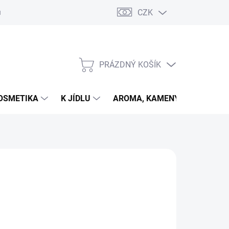
CZK
u
PRÁZDNÝ KOŠÍK
NÁKUPNÍ
KOŠÍK
OSMETIKA
K JÍDLU
AROMA, KAMENY
VETER