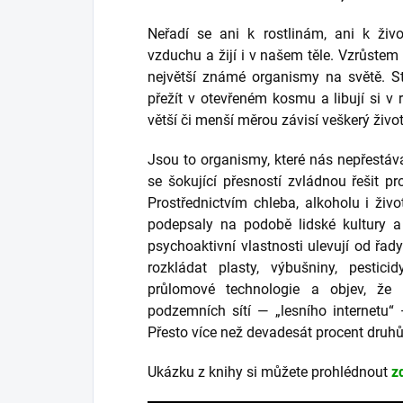
Neřadí se ani k rostlinám, ani k živo
vzduchu a žijí i v našem těle. Vzrůste
největší známé organismy na světě. S
přežít v otevřeném kosmu a libují si v 
větší či menší měrou závisí veškerý živo
Jsou to organismy, které nás nepřestáv
se šokující přesností zvládnou řešit p
Prostřednictvím chleba, alkoholu i živ
podepsaly na podobě lidské kultury a
psychoaktivní vlastnosti ulevují od řad
rozkládat plasty, výbušniny, pestici
průlomové technologie a objev, že 
podzemních sítí — „lesního internetu“
Přesto více než devadesát procent dru
Ukázku z knihy si můžete prohlédnout
z