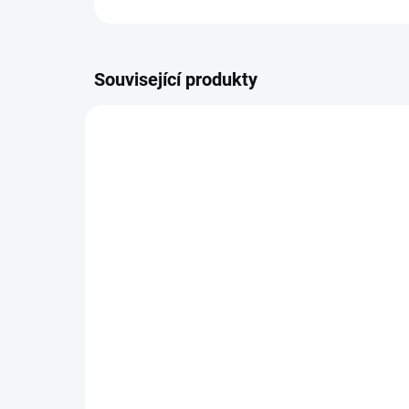
Související produkty
TIP NA DÁREK
KNIHA-LECIVE-HOUBY
SKLADEM
Léčivé houby - praktický
Pří
průvodce, 264 stran
pr
450 Kč
34