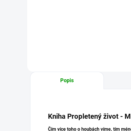
Do košíku
Kniha, která vám představí pestrý
Unik
svět léčivých hub a jejich
úči
neuvěřitelný potenciál pro
obla
zlepšení zdraví. s nákupem knihy
rost
obdržíte...
číns
Popis
Kniha Propletený život - M
Čím více toho o houbách víme, tím mén