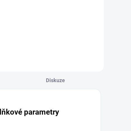
Do košíku
ouby
Houby jako lék v naší kuchyni z
ch
pohledu čínské medicíny. Kniha
avní
od odbornice na tradiční čísnkou
medicínu Bc. Renaty Lien
Čepelkové, DiS. Tato...
Diskuze
lňkové parametry