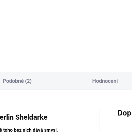
Do košíku
Do košíku
átní publikace přináší stovky
nných receptů z různých
Jedinečná kuchařka Vitální h
stí přírodní medicíny (léčivé
na talíři obsahuje 32 lahodný
liny, himálajské čaje, tradiční
receptů nejen na polévky a hl
ká medicína,...
chody, ale také na dezerty a
drinky,...
Podobné (2)
Hodnocení
Dop
erlin Sheldarke
ě toho bez nich dává smysl.