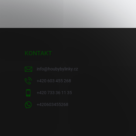
KONTAKT
info
@
houbybylinky.cz
+420 603 455 268
+420 733 36 11 35
+420603455268