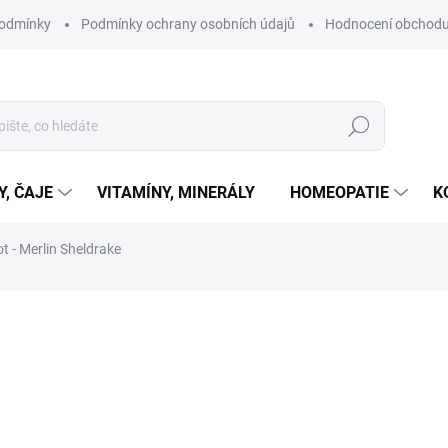
podmínky
Podmínky ochrany osobních údajů
Hodnocení obchod
Hledat
Y, ČAJE
VITAMÍNY, MINERÁLY
HOMEOPATIE
K
t - Merlin Sheldrake
ní
ZNAČKA:
NAKLADATELSTVÍ KAZDA
349 Kč
Měrná
SKLADEM
cena: