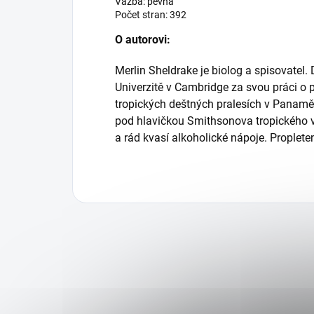
Vazba: pevná
Počet stran: 392
O autorovi:
Merlin Sheldrake je biolog a spisovatel. 
Univerzitě v Cambridge za svou práci o
tropických deštných pralesích v Panamě
pod hlavičkou Smithsonova tropického 
a rád kvasí alkoholické nápoje. Proplete