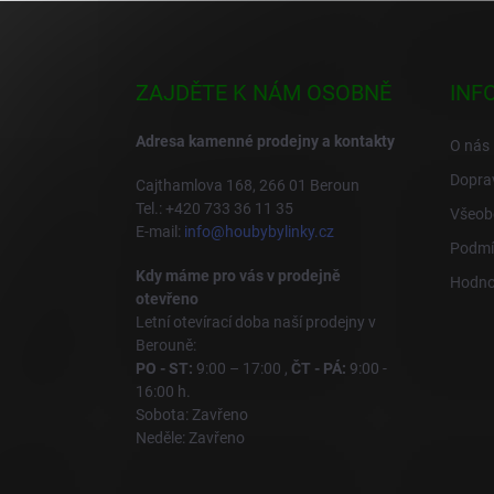
Z
á
p
a
ZAJDĚTE K NÁM OSOBNĚ
INF
t
í
Adresa kamenné prodejny a kontakty
O nás
Doprav
Cajthamlova 168, 266 01 Beroun
Tel.: +420 733 36 11 35
Všeob
E-mail:
info@houbybylinky.cz
Podmí
Kdy máme pro vás v prodejně
Hodno
otevřeno
Letní otevírací doba naší prodejny v
Berouně:
PO - ST:
9:00 – 17:00 ,
ČT - PÁ:
9:00 -
16:00 h.
Sobota: Zavřeno
Neděle: Zavřeno