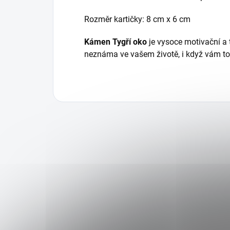
Rozměr kartičky: 8 cm x 6 cm
Kámen Tygří oko
je vysoce motivační a t
neznáma ve vašem životě, i když vám to 