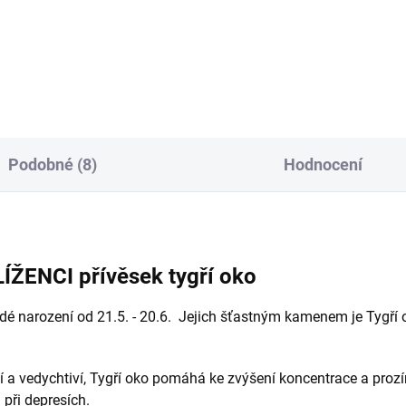
18.2. Jejich šťastným kame
jí lidé narození od 22.12. -
je Jaspis, přírodním živlem je
1. Jejich šťastným kamenem
vzduch a jejich...
ůženín, přírodním živlem je
 a jejich...
Podobné (8)
Hodnocení
ÍŽENCI přívěsek tygří oko
dé narození od 21.5. - 20.6. Jejich šťastným kamenem je Tygří o
lní a vedychtiví, Tygří oko pomáhá ke zvýšení koncentrace a proz
při depresích.