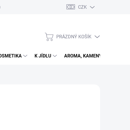
CZK
u
PRÁZDNÝ KOŠÍK
NÁKUPNÍ
KOŠÍK
OSMETIKA
K JÍDLU
AROMA, KAMENY
VETER
026
MOŽNOSTI DORUČENÍ