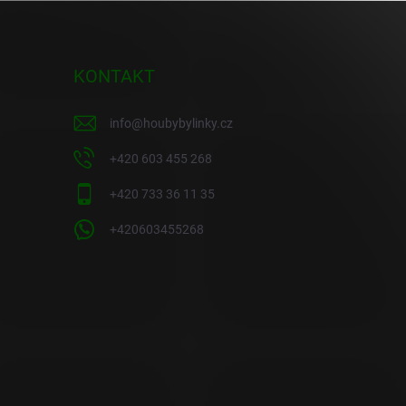
KONTAKT
info
@
houbybylinky.cz
+420 603 455 268
+420 733 36 11 35
+420603455268