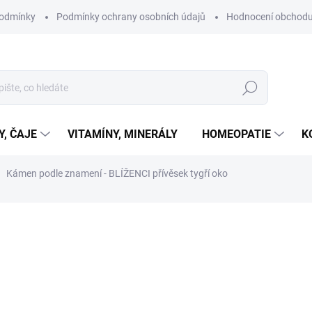
podmínky
Podmínky ochrany osobních údajů
Hodnocení obchod
Hledat
Y, ČAJE
VITAMÍNY, MINERÁLY
HOMEOPATIE
K
Kámen podle znamení - BLÍŽENCI přívěsek tygří oko
ní
ZNAČKA:
MAGIE PŘÍRODY
50 Kč
Měrná
SKLADEM
cena:
MŮŽEME DORUČIT DO:
11.8.2