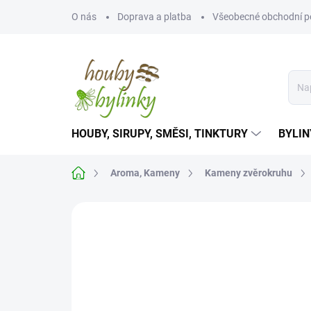
Přejít
O nás
Doprava a platba
Všeobecné obchodní 
na
obsah
HOUBY, SIRUPY, SMĚSI, TINKTURY
BYLIN
Domů
Aroma, Kameny
Kameny zvěrokruhu
Neohodnoceno
Podrobnosti hodnoce