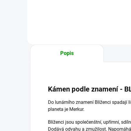
18.2. Jejich šťastným kamenem
pada
je Jaspis, přírodním živlem je
20.
vzduch a jejich...
je R
země
Popis
Kámen podle znamení - BL
Do lunárního znamení Blíženci spadají li
planeta je Merkur.
Blíženci jsou společenštní, upřímní, sdí
Dodává odvahu a zmužilost. Napomáhá 