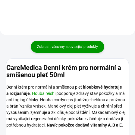
silným repelentním...
Zobrazit všechny související produkty
CareMedica Denní krém pro normální a
smíšenou pleť 50ml
Denní krém pro normální a smíšenou pleť
hloubkově hydratuje
a rozjasňuje
.
Houba reishi
podporuje zdravý stav pokožky a má
anti-aging účinky. Houba cordyceps ji udržuje hebkou a pružnou
a brání vzniku vrásek. Mandlový olej pleť vyživuje a chrání před
vysoušením, zjemňuje a zklidňuje podráždění. Makadamiový olej
má vynikající regenerační účinky, pokožku zvláčňuje a dodává ji
potřebnou hydrataci.
Navíc pokožce dodává vitamíny A, B a E.