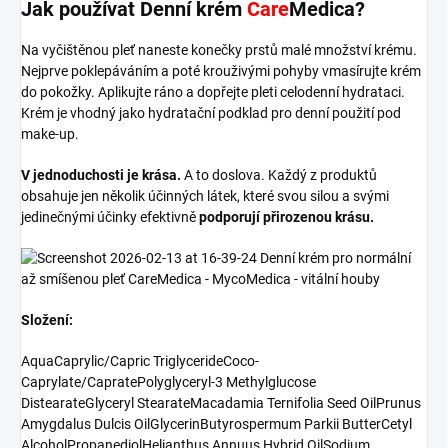
Jak používat Denní krém
Care
Medica?
Na vyčištěnou pleť naneste konečky prstů malé množství krému.
Nejprve poklepáváním a poté krouživými pohyby vmasírujte krém
do pokožky. Aplikujte ráno a dopřejte pleti celodenní hydrataci.
Krém je vhodný jako hydratační podklad pro denní použití pod
make-up.
V jednoduchosti je krása.
A to doslova. Každý z produktů
obsahuje jen několik účinných látek, které svou silou a svými
jedinečnými účinky efektivně
podporují přirozenou krásu.
Složení:
Aqua
Caprylic/Capric Triglyceride
Coco-
Caprylate/Caprate
Polyglyceryl-3 Methylglucose
Distearate
Glyceryl Stearate
Macadamia Ternifolia Seed Oil
Prunus
Amygdalus Dulcis Oil
Glycerin
Butyrospermum Parkii Butter
Cetyl
Alcohol
Propanediol
Helianthus Annuus Hybrid Oil
Sodium