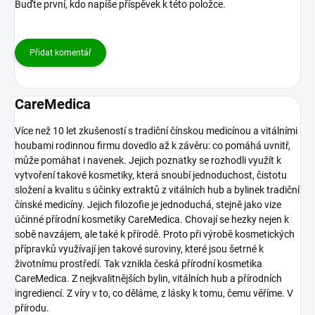
Buďte první, kdo napíše příspěvek k této položce.
Přidat komentář
CareMedica
Více než 10 let zkušeností s tradiční čínskou medicínou a vitálními
houbami rodinnou firmu dovedlo až k závěru: co pomáhá uvnitř,
může pomáhat i navenek. Jejich poznatky se rozhodli využít k
vytvoření takové kosmetiky, která snoubí jednoduchost, čistotu
složení a kvalitu s účinky extraktů z vitálních hub a bylinek tradiční
čínské medicíny. Jejich filozofie je jednoduchá, stejně jako vize
účinné přírodní kosmetiky CareMedica. Chovají se hezky nejen k
sobě navzájem, ale také k přírodě. Proto při výrobě kosmetických
přípravků využívají jen takové suroviny, které jsou šetrné k
životnímu prostředí. Tak vznikla česká přírodní kosmetika
CareMedica. Z nejkvalitnějších bylin, vitálních hub a přírodních
ingrediencí. Z víry v to, co děláme, z lásky k tomu, čemu věříme. V
přírodu.