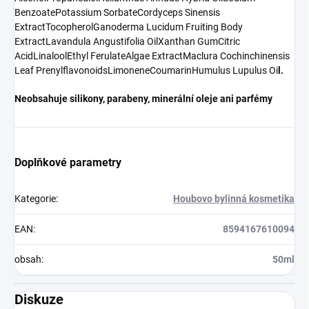
Benzoate
Potassium Sorbate
Cordyceps Sinensis
Extract
Tocopherol
Ganoderma Lucidum Fruiting Body
Extract
Lavandula Angustifolia Oil
Xanthan Gum
Citric
Acid
Linalool
Ethyl Ferulate
Algae Extract
Maclura Cochinchinensis
Leaf Prenylflavonoids
Limonene
Coumarin
Humulus Lupulus Oi
l.
Neobsahuje silikony, parabeny, minerální oleje ani parfémy
Doplňkové parametry
Kategorie
:
Houbovo bylinná kosmetika
EAN
:
8594167610094
obsah
:
50ml
Diskuze