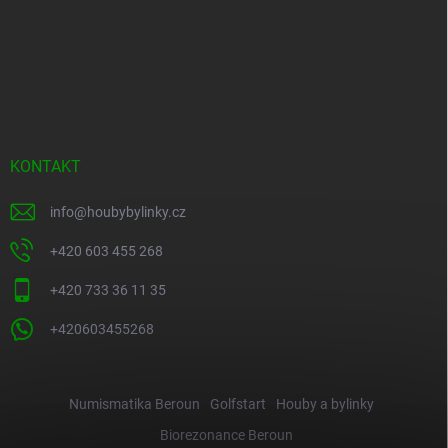
KONTAKT
info
@
houbybylinky.cz
+420 603 455 268
+420 733 36 11 35
+420603455268
Numismatika Beroun
Golfstart
Houby a bylinky
Biorezonance Beroun