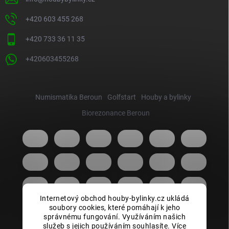
+420 603 455 268
+420 733 36 11 35
+420603455268
Numismatika Beroun
Golfstart
Houby a bylinky
Biorezonance Beroun
Internetový obchod houby-bylinky.cz ukládá
soubory cookies, které pomáhají k jeho
správnému fungování. Využíváním našich
služeb s jejich používáním souhlasíte. Více