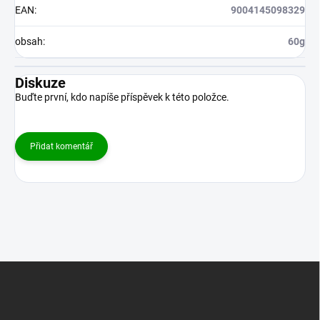
EAN
:
9004145098329
obsah
:
60g
Diskuze
Buďte první, kdo napíše příspěvek k této položce.
Přidat komentář
Z
á
p
a