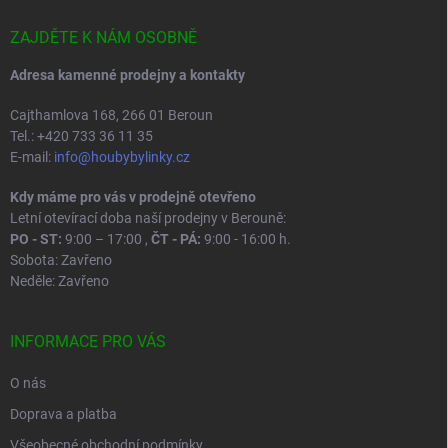
t
í
ZAJDĚTE K NÁM OSOBNĚ
Adresa kamenné prodejny a kontakty
Cajthamlova 168, 266 01 Beroun
Tel.: +420 733 36 11 35
E-mail:
info@houbybylinky.cz
Kdy máme pro vás v prodejně otevřeno
Letní otevírací doba naší prodejny v Berouně:
PO - ST:
9:00 – 17:00 ,
ČT - PÁ:
9:00 - 16:00 h.
Sobota: Zavřeno
Neděle: Zavřeno
INFORMACE PRO VÁS
O nás
Doprava a platba
Všeobecné obchodní podmínky