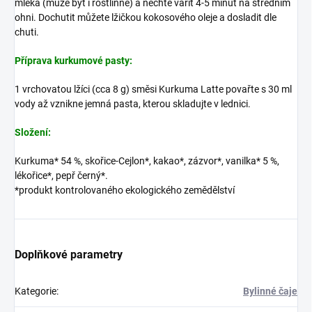
mléka (může být i rostlinné) a nechte vařit 4-5 minut na středním
ohni. Dochutit můžete lžičkou kokosového oleje a dosladit dle
chuti.
Příprava kurkumové pasty:
1 vrchovatou lžíci (cca 8 g) směsi Kurkuma Latte povařte s 30 ml
vody až vznikne jemná pasta, kterou skladujte v lednici.
Složení:
Kurkuma* 54 %, skořice-Cejlon*, kakao*, zázvor*, vanilka* 5 %,
lékořice*, pepř černý*.
*produkt kontrolovaného ekologického zemědělství
Doplňkové parametry
Kategorie
:
Bylinné čaje