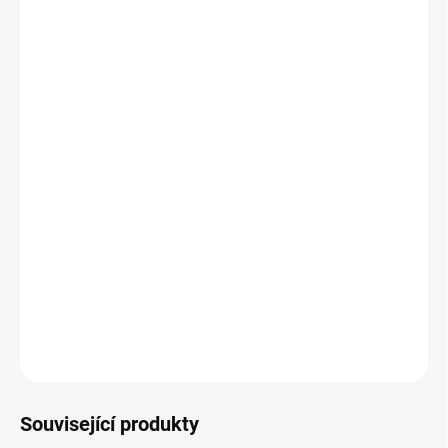
11.8.2026
MOŽNOSTI
DORUČENÍ
−
+
Přidat do košíku
BIO směs koření k přípravě nápoje "zlaté mléko".
Už staří ájurvédští učenci věděli o blahodárných účincích kurkumy,
a tak dlouho je znám i nápoj zlaté mléko. Dnes ho nazýváme
Kurkuma Latte. Zaujme zlato-žlutou barvou a nasládlou chutí
vanilky
DETAILNÍ INFORMACE
ZEPTAT SE
HLÍDAT
Související produkty