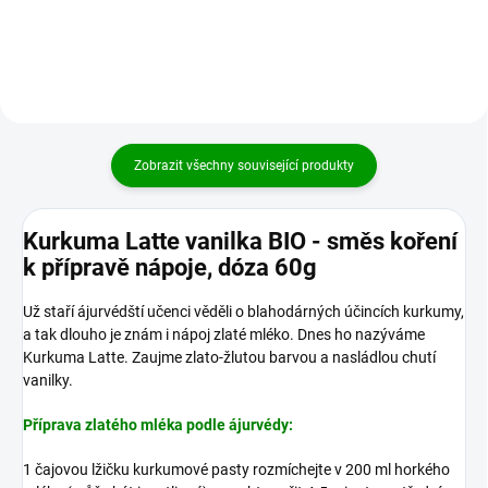
Zobrazit všechny související produkty
Kurkuma Latte vanilka BIO - směs koření
k přípravě nápoje, dóza 60g
Už staří ájurvédští učenci věděli o blahodárných účincích kurkumy,
a tak dlouho je znám i nápoj zlaté mléko. Dnes ho nazýváme
Kurkuma Latte. Zaujme zlato-žlutou barvou a nasládlou chutí
vanilky.
Příprava zlatého mléka podle ájurvédy:
1 čajovou lžičku kurkumové pasty rozmíchejte v 200 ml horkého