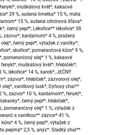
 fenykl*, muškátový květ*, kakaové
řice* 29 %, sušená limetka* 15 %, máta
rdamom* 15 %, sušená citrónová šťáva*
k*, černý pepř*; Lékořice** lékořice* 38
%, zázvor*, kardamom* 4 %, pražený
lej*, černý pepř*, výtažek z vanilky*;
ice*, skořice*, pomerančová kůra* 9 %,
*, pomerančový olej* 1 %, kakaové
, fenykl*, muškátový květ*, hřebíček*;
 %, lékořice* 14 %, karob*, JEČNÝ
, zázvor*, hřebíček*, zázvorový olej*,
ý olej*, vanilkový lusk*; Dýňový chai**
12 %, zázvor* 10 %, kardamom*, fenykl*,
čekanky*, černý pepř*, hřebíček*,
, pomerančový olej* 1 %, výtažek z
eranč s vanilkou** zázvor* 41 %,
 kůra* 4 %, černý pepř*, výtažek z
ta peprná* 2,5 %, anýz*. Sladký chai**