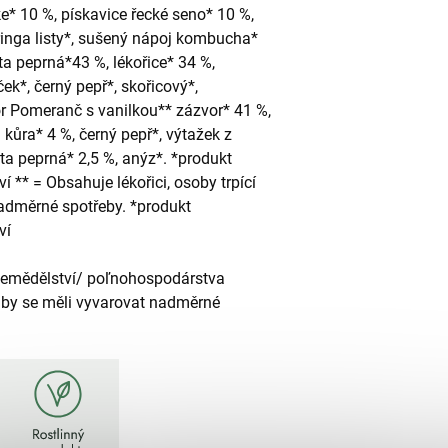
e* 10 %, pískavice řecké seno* 10 %,
oringa listy*, sušený nápoj kombucha*
a peprná*43 %, lékořice* 34 %,
ek*, černý pepř*, skořicový*,
r Pomeranč s vanilkou** zázvor* 41 %,
 kůra* 4 %, černý pepř*, výtažek z
ta peprná* 2,5 %, anýz*. *produkt
 ** = Obsahuje lékořici, osoby trpící
adměrné spotřeby. *produkt
ví
zemědělství/ poľnohospodárstva
zí by se měli vyvarovat nadměrné