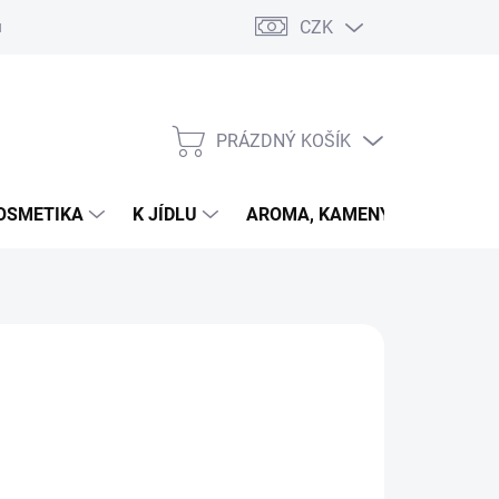
CZK
u
PRÁZDNÝ KOŠÍK
NÁKUPNÍ
KOŠÍK
OSMETIKA
K JÍDLU
AROMA, KAMENY
VETER
026
MOŽNOSTI DORUČENÍ