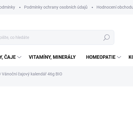
podmínky
Podmínky ochrany osobních údajů
Hodnocení obchod
Hledat
Y, ČAJE
VITAMÍNY, MINERÁLY
HOMEOPATIE
K
Vánoční čajový kalendář 46g BIO
ní
ZNAČKA:
YOGI TEA®
260 Kč
Měrná
SKLADEM
cena:
MŮŽEME DORUČIT DO:
10.8.2