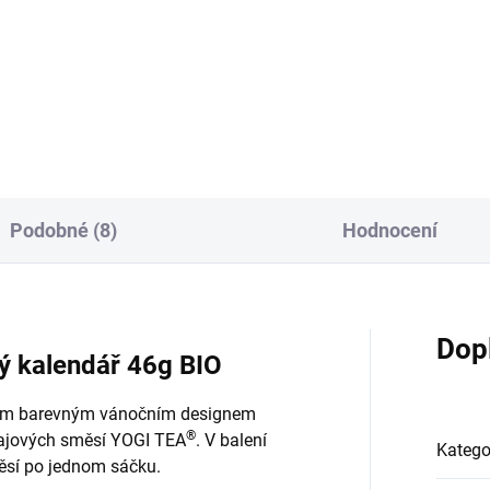
 vhodná k očistným kúrám,
Antibakteriální vaginální
éna po užívání antibiotik i
tampónek/kulička určená pro
ch léků.
vaginální zavedení (Uterus
cleansing pills) "Očista lůna
perly". Tampónové kapsle...
Podobné (8)
Hodnocení
Dop
ý kalendář 46g BIO
sným barevným vánočním designem
®
čajových směsí YOGI TEA
. V balení
Katego
ěsí po jednom sáčku.