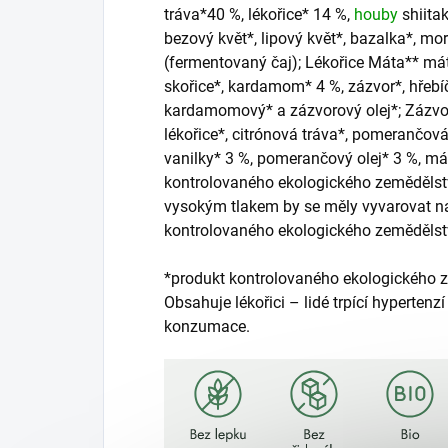
tráva*40 %, lékořice* 14 %,
houby
shiitak
bezový květ*, lipový květ*, bazalka*, m
(fermentovaný čaj); Lékořice Máta** mát
skořice*, kardamom* 4 %, zázvor*, hřebíč
kardamomový* a zázvorový olej*; Zázvo
lékořice*, citrónová tráva*, pomerančová
vanilky* 3 %, pomerančový olej* 3 %, má
kontrolovaného ekologického zemědělství
vysokým tlakem by se měly vyvarovat n
kontrolovaného ekologického zemědělst
*produkt kontrolovaného ekologického 
Obsahuje lékořici – lidé trpící hyperten
konzumace.