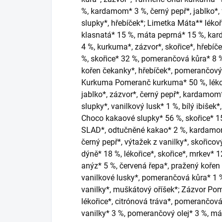
%, kardamom* 3 %, černý pepř*, jablko*,
slupky*, hřebíček*; Limetka Máta** léko
klasnatá* 15 %, máta peprná* 15 %, ka
4 %, kurkuma*, zázvor*, skořice*, hřebíče
%, skořice* 32 %, pomerančová kůra* 8 
kořen čekanky*, hřebíček*, pomerančový o
Kurkuma Pomeranč kurkuma* 50 %, lékoř
jablko*, zázvor*, černý pepř*, kardamom
slupky*, vanilkový lusk* 1 %, bílý ibišek*
Choco kakaové slupky* 56 %, skořice* 15
SLAD*, odtučněné kakao* 2 %, kardamom*
černý pepř*, výtažek z vanilky*, skořicov
dýně* 18 %, lékořice*, skořice*, mrkev* 
anýz* 5 %, červená řepa*, pražený kořen 
vanilkové lusky*, pomerančová kůra* 1 %
vanilky*, muškátový oříšek*; Zázvor Pom
lékořice*, citrónová tráva*, pomerančová
vanilky* 3 %, pomerančový olej* 3 %, má