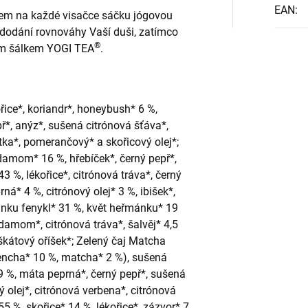
EAN
:
em na každé visačce sáčku jógovou
 dodání rovnováhy Vaší duši, zatímco
®
m šálkem YOGI TEA
.
ořice*, koriandr*, honeybush* 6 %,
ř*, anýz*, sušená citrónová šťáva*,
ka*, pomerančový* a skořicový olej*;
rdamom* 16 %, hřebíček*, černý pepř*,
43 %, lékořice*, citrónová tráva*, černý
ná* 4 %, citrónový olej* 3 %, ibišek*,
ánku fenykl* 31 %, květ heřmánku* 19
damom*, citrónová tráva*, šalvěj* 4,5
škátový oříšek*; Zelený čaj Matcha
sencha* 10 %, matcha* 2 %), sušená
 9 %, máta peprná*, černý pepř*, sušená
 olej*, citrónová verbena*, citrónová
5 %, skořice* 14 %, lékořice*, zázvor* 7