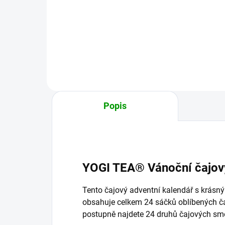
50g
na močové cesty.
zejm
jiný
Popis
YOGI TEA® Vánoční čajov
Tento čajový adventní kalendář s krá
obsahuje celkem 24 sáčků oblíbených 
postupně najdete 24 druhů čajových sm