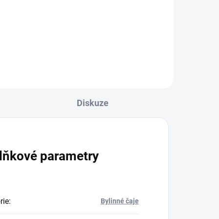
Směs čajů se čtyřmi příchutěmi:
Citrón se zázvorem, mátový,
heřmánkový a pomerančový se
zimním koření. DORSET čaje...
Diskuze
lňkové parametry
rie
:
Bylinné čaje