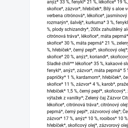
anýz* 33 %, fenykl* 21 %, lékořice* 19 
skořice*, zázvor*, hřebíček*; Bílý s aloe 
verbena citrónová*, lékořice*, jasmínový 
rozmarýn*, šalvěj*, kurkuma* 3 %, fenyk
%, plody schizandry*, 200x zahuštěný al
citrónová tráva*, lékořice*, máta peprná*
skořice* 30 %, máta peprná* 21 %, zelen
%, hřebíček*, černý pepř*, skořicový olej
skořice* 20 %, anýz*, koriandr*, skořicový
Sladké chili** lékořice* 35 %, kakaové s
fenykl*, anýz*, zázvor*, máta peprná* 5 %,
papričky* 1 %, kardamom*, hřebíček*, če
skořice* 11 %, zázvor* 4 %, karob*, pra
hřebíček* 1,5 %, černý pepř*, skořicový
výtažek z vanilky*; Zelený čaj Zázvor Cit
lékořice*, citrónová tráva*, citrónový ole
peprná*, černý pepř*, zázvorový olej*; Če
zázvor* 17 %, anýz* 10 %, rooibos* 10 %
hřebíček*, skořicový olej*, zázvorový ol