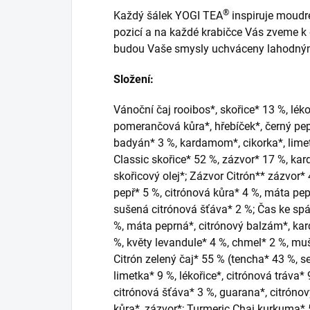
®
Každý šálek YOGI TEA
inspiruje moudr
pozicí a na každé krabičce Vás zveme k
budou Vaše smysly uchváceny lahodný
Složení:
Vánoční čaj rooibos*, skořice* 13 %, lék
pomerančová kůra*, hřebíček*, černý pep
badyán* 3 %, kardamom*, cikorka*, limet
Classic skořice* 52 %, zázvor* 17 %, ka
skořicový olej*; Zázvor Citrón** zázvor* 
pepř* 5 %, citrónová kůra* 4 %, máta pepr
sušená citrónová šťáva* 2 %; Čas ke sp
%, máta peprná*, citrónový balzám*, kar
%, květy levandule* 4 %, chmel* 2 %, mu
Citrón zelený čaj* 55 % (tencha* 43 %, 
limetka* 9 %, lékořice*, citrónová tráva*
citrónová šťáva* 3 %, guarana*, citrónový
kůra*, zázvor*; Turmeric Chai kurkuma* 5