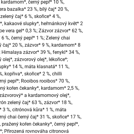
%, kardamom*, černý pepř* 10 %,
vera bazalka* 23 %, bílý čaj* 20 %,
zelený čaj* 6 %, skořice* 4 %,
l*, kakaové slupky*, heřmánkový květ* 2
oe vera gel* 0,3 %; Zázvor zázvor* 62 %,
 6 %, černý pepř* 1 %; Zelený chai
ý čaj* 20 %, zázvor* 9 %, kardamom* 8
*; Himalaya zázvor* 39 %, fenykl* 34 %,
 olej*, zázvorový olej*, lékořice*;
lupky* 14 %, máta klasnatá* 11 %,
 kopřiva*, skořice* 2 %, chilli
rný pepř*; Rooibos rooibos* 70 %,
žený kořen čekanky*, kardamom* 2,5 %,
*, zázvorový* a kardamomový olej*,
rón zelený čaj* 63 %, zázvor* 18 %,
j* 3 %, citrónová kůra* 1 %, máta
rný chai černý čaj* 31 %, skořice* 17 %,
, pražený kořen čekanky*, černý pepř*,
ej*; Přirozená rovnováha citronová