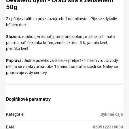
Devatero bylin - Dračí síla s ženšenem
50g
Zlepšuje vitalitu a povzbuzuje chuť na milování. Pije se kdykoliv
během dne.
Složení:
rooibos, vřes nať, pomeranč oplodí, maliník list, máta
peprná nať, čekanka kořen, ženšen kořen 5 %, jasmín květ,
pivoňka květ
Příprava:
Jedna polévková lžíce se přelije 1/4 litrem vroucí vody,
nechá se v zakryté nádobě 15 minut odstát a scedí se. Nálev se
připravuje vždy čerstvý.
Doplňkové parametry
Kategorie
:
Bylinné čaje
EAN
:
8595122310080