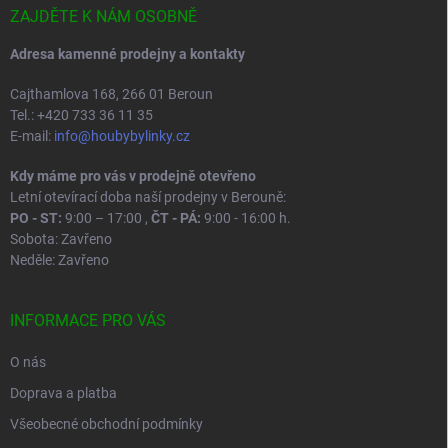
í
ZAJDĚTE K NÁM OSOBNĚ
Adresa kamenné prodejny a kontakty
Cajthamlova 168, 266 01 Beroun
Tel.: +420 733 36 11 35
E-mail:
info@houbybylinky.cz
Kdy máme pro vás v prodejně otevřeno
Letní otevírací doba naší prodejny v Berouně:
PO - ST:
9:00 – 17:00 ,
ČT - PÁ:
9:00 - 16:00 h.
Sobota: Zavřeno
Neděle: Zavřeno
INFORMACE PRO VÁS
O nás
Doprava a platba
Všeobecné obchodní podmínky