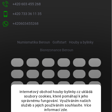
+420 603 455 268
+420 733 36 11 35
+420603455268
Numismatika Beroun
Golfstart
Houby a bylinky
Biorezonance Beroun
Internetový obchod houby-bylinky.cz ukládá
soubory cookies, které pomáhají k jeho
správnému fungování. Využíváním našich
služeb s jejich používáním souhlasíte. Více
informací zde.