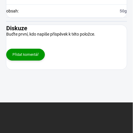
obsah
:
50g
Diskuze
Buďte první, kdo napíše příspěvek k této položce.
Přidat komentář
Z
á
p
a
t