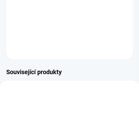
Zlepšuje vitalitu a povzbuzuje chuť na milování. Pije se kdykoliv
během dne.
DETAILNÍ INFORMACE
ZEPTAT SE
HLÍDAT
Související produkty
822-NAPOJ-ZENSEN
ZENSEN-GINSENOSID-KAPSLE
SKLADEM
SKLADEM