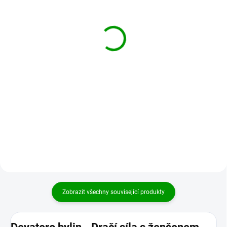
Bylinný nápoj z pravého
Ženšen - ginsenosidy
ženšenu 822 Ren Shen
standardizovaný extrakt
Cha 100g
60 kapslí
1 000 Kč
499 Kč
Do košíku
Do košíku
Účinky podle tradiční čínské
Extrakt z ženšenu pravého je
medicíny Doplňuje
využíván jako antioxidant.
nedostatečnou prvopočáteční
Ženšen pravý se doporučuje při
primární esenci a energii čchi
únavě a stresu. Používá se
ledvic SHEN YUAN QI XU
zejména k udržení...
Posiluje...
Zobrazit všechny související produkty