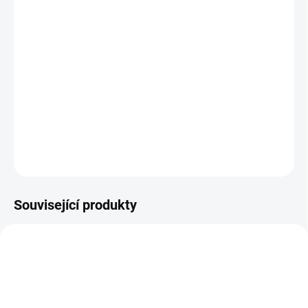
Bio čaj pro dobrý spánek s heřmánkem, mátou, kozlíkem
lékařským a chmelem
100% přírodní
Bez umělých barviv, aromat a konzervačních látek
DETAILNÍ INFORMACE
ZEPTAT SE
HLÍDAT
Související produkty
MAGNESIUM-RELAX
MAGNESIUM-DAILY