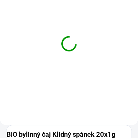
SKLADEM
SKLADEM
Magnesium relax -
Magnesium daily -
usínání, kvalitní spánek -
fyzická a mentální
90 kapslí
podpora - 90 kapslí
690 Kč
590 Kč
Do košíku
Do košíku
MAGNESIUM RELAX je speciálně
MAGNESIUM DAILY
vyvinuté pro ještě lepší uvolnění
obsahuje vysoké množství
organismu. Nejlépe vstřebatelná
bisglycinátu hořčíku v nejlépe
chelátová forma je doplněna...
vstřebatelné chelátové
formě. Navíc...
BIO bylinný čaj Klidný spánek 20x1g