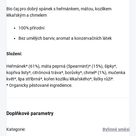
Bio čaj pro dobrý spánek s heřmánkem, mátou, kozlíkem
lékařským a chmelem
100% přírodní
Bez umělých barviv, aromat a konzervačních látek
Složení:
Heřmánek* (61%), máta peprná (Spearmint)* (15%), šípky*,
kopřiva listy*, citrónová tráva*, borůvky*, chmel* (1%), mučenka
květ*, lípa stříbrná*, kořen kozlíku lékařského*, lístky růží*.
* Organicky pěstované ingredience.
Doplňkové parametry
Kategorie
:
Bylinné směsi