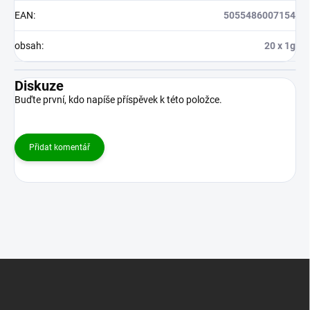
EAN
:
5055486007154
obsah
:
20 x 1g
Diskuze
Buďte první, kdo napíše příspěvek k této položce.
Přidat komentář
Z
á
p