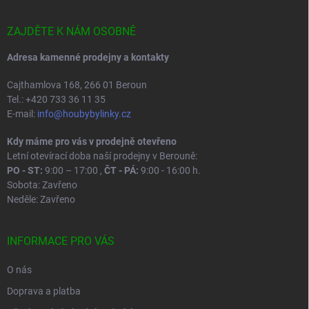
a
t
í
ZAJDĚTE K NÁM OSOBNĚ
Adresa kamenné prodejny a kontakty
Cajthamlova 168, 266 01 Beroun
Tel.: +420 733 36 11 35
E-mail:
info@houbybylinky.cz
Kdy máme pro vás v prodejně otevřeno
Letní otevírací doba naší prodejny v Berouně:
PO - ST:
9:00 – 17:00 ,
ČT - PÁ:
9:00 - 16:00 h.
Sobota: Zavřeno
Neděle: Zavřeno
INFORMACE PRO VÁS
O nás
Doprava a platba