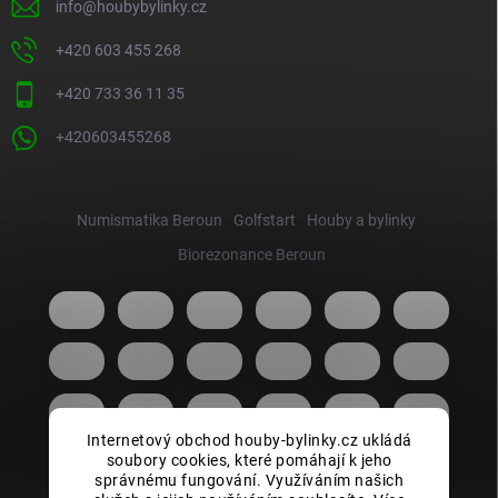
info
@
houbybylinky.cz
+420 603 455 268
+420 733 36 11 35
+420603455268
Numismatika Beroun
Golfstart
Houby a bylinky
Biorezonance Beroun
Internetový obchod houby-bylinky.cz ukládá
soubory cookies, které pomáhají k jeho
správnému fungování. Využíváním našich