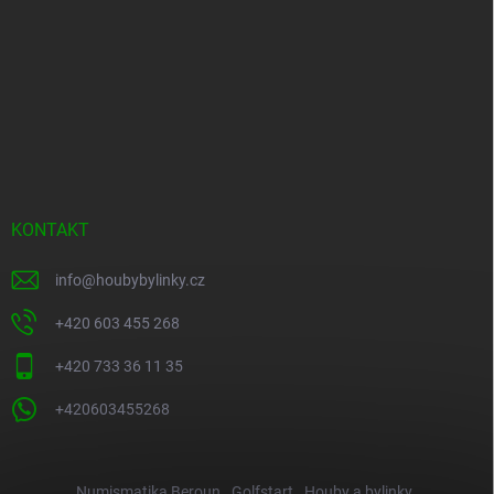
KONTAKT
info
@
houbybylinky.cz
+420 603 455 268
+420 733 36 11 35
+420603455268
Numismatika Beroun
Golfstart
Houby a bylinky