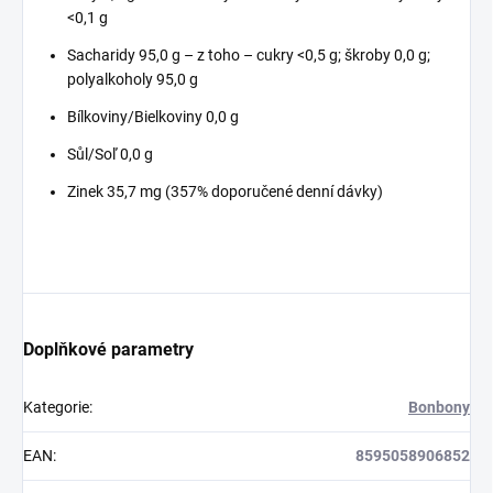
<0,1 g
Sacharidy 95,0 g – z toho – cukry <0,5 g; škroby 0,0 g;
polyalkoholy 95,0 g
Bílkoviny/Bielkoviny 0,0 g
Sůl/Soľ 0,0 g
Zinek 35,7 mg (357% doporučené denní dávky)
Doplňkové parametry
Kategorie
:
Bonbony
EAN
:
8595058906852