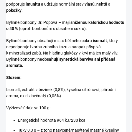
podporuje
imunitu
a udržuje normální stav
vlasů, nehtů
a
pokožky
.
Bylinné bonbony Dr. Popova – mají
sníženou kalorickou hodnotu
o 40 %
(oproti bonbonům s obsahem cukru).
Bylinné bonbony obsahují místo běžného cukru
isomalt
, který
nepodporuje tvorbu zubního kazu a naopak přispívá
k mineralizaci zubů. Na hladinu glukózy v krvi má jen malý vliv.
Bylinné bonbony
neobsahují syntetická barviva ani přidaná
aromata.
Složení:
Isomalt, extrakt z bezinek (0,8%), kyselina citrónová, přírodní
aroma, oxid zinečnatý (0,05%).
Výživové údaje ve 100 g:
Energetická hodnota 964 kJ/230 kcal
Tuky 0,3 g – z toho nasycené/nasýtené mastné kyseliny