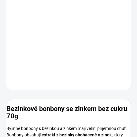
Bonbony mají příjemnou chuť bezinky, zinek podpoří imunitu a
normální stav vlasů, nehtů a pokožky.
Bylinné bonbony obsahují místo běžného cukru
isomalt
, který
nepodporuje tvorbu zubního kazu a naopak přispívá k mineralizaci
zubů. Na hladinu glukózy v krvi má jen malý vliv. Bylinné bonbony
neobsahují syntetická barviva ani přidaná aromata.
DETAILNÍ INFORMACE
ZEPTAT SE
HLÍDAT
Bezinkové bonbony se zinkem bez cukru
70g
Bylinné bonbony s bezinkou a zinkem mají velmi příjemnou chuť.
Bonbony obsahují
extrakt z bezinky obohacené o zinek,
který