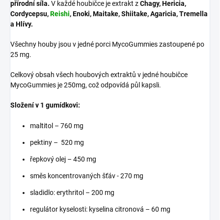
přírodní síla.
V každé houbičce je extrakt z
Chagy, Hericia,
Cordycepsu,
Reishi
, Enoki, Maitake, Shiitake, Agaricia, Tremella
a Hlívy.
Všechny houby jsou v jedné porci MycoGummies zastoupené po
25 mg.
Celkový obsah všech houbových extraktů v jedné houbičce
MycoGummies je 250mg, což odpovídá půl kapsli.
Složení v 1 gumídkovi:
maltitol – 760 mg
pektiny –
520 mg
řepkový olej – 450 mg
směs koncentrovaných šťáv - 270 mg
sladidlo: erythritol – 200 mg
regulátor kyselosti: kyselina citronová – 60 mg