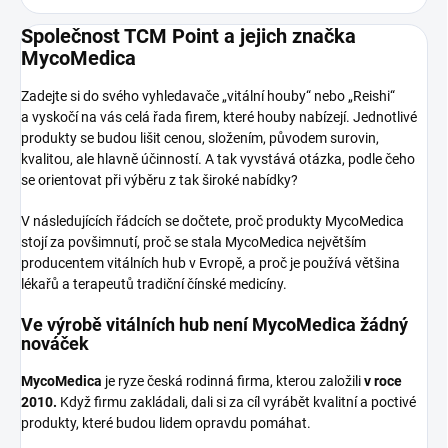
Společnost TCM Point a jejich značka
MycoMedica
Zadejte si do svého vyhledavače „vitální houby“ nebo „Reishi“
a vyskočí na vás celá řada firem, které houby nabízejí. Jednotlivé
produkty se budou lišit cenou, složením, původem surovin,
kvalitou, ale hlavně účinností. A tak vyvstává otázka, podle čeho
se orientovat při výběru z tak široké nabídky?
V následujících řádcích se dočtete, proč produkty MycoMedica
stojí za povšimnutí, proč se stala MycoMedica největším
producentem vitálních hub v Evropě, a proč je používá většina
lékařů a terapeutů tradiční čínské medicíny.
Ve výrobě vitálních hub není MycoMedica žádný
nováček
MycoMedica
je ryze česká rodinná firma, kterou založili
v roce
2010.
Když firmu zakládali, dali si za cíl vyrábět kvalitní a poctivé
produkty, které budou lidem opravdu pomáhat.