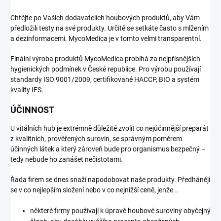
Chtějte po Vašich dodavatelích houbových produktů, aby Vám
předložili testy na své produkty. Určitě se setkáte často s mlžením
a dezinformacemi. MycoMedica je v tomto velmi transparentní.
Finální výroba produktů MycoMedica probíhá za nejpřísnějších
hygienických podmínek v České republice. Pro výrobu používají
standardy ISO 9001/2009, certifikované HACCP, BIO a systém
kvality IFS.
ÚČINNOST
U vitálních hub je extrémně důležité zvolit co nejúčinnější preparát
z kvalitních, prověřených surovin, se správným poměrem
účinných látek a který zároveň bude pro organismus bezpečný –
tedy nebude ho zanášet nečistotami.
Řada firem se dnes snaží napodobovat naše produkty. Předhánějí
se v co nejlepším složení nebo v co nejnižší ceně, jenže...
některé firmy používají k úpravě houbové suroviny obyčejný