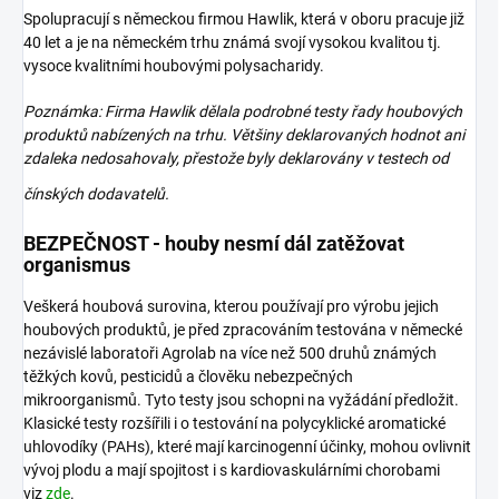
Spolupracují s německou firmou Hawlik, která v oboru pracuje již
40 let a je na německém trhu známá svojí vysokou kvalitou tj.
vysoce kvalitními houbovými polysacharidy.
Poznámka: Firma Hawlik dělala podrobné testy řady houbových
produktů nabízených na trhu. Většiny deklarovaných hodnot ani
zdaleka nedosahovaly, přestože byly deklarovány v testech od
čínských
dodavatelů.
BEZPEČNOST - houby nesmí dál zatěžovat
organismus
Veškerá houbová surovina, kterou používají pro výrobu jejich
houbových produktů, je před zpracováním testována v německé
nezávislé laboratoři Agrolab na více než 500 druhů známých
těžkých kovů, pesticidů a člověku nebezpečných
mikroorganismů. Tyto testy jsou schopni na vyžádání předložit.
Klasické testy rozšířili i o testování na polycyklické aromatické
uhlovodíky (PAHs), které mají karcinogenní účinky, mohou ovlivnit
vývoj plodu a mají spojitost i s kardiovaskulárními chorobami
viz
zde
.