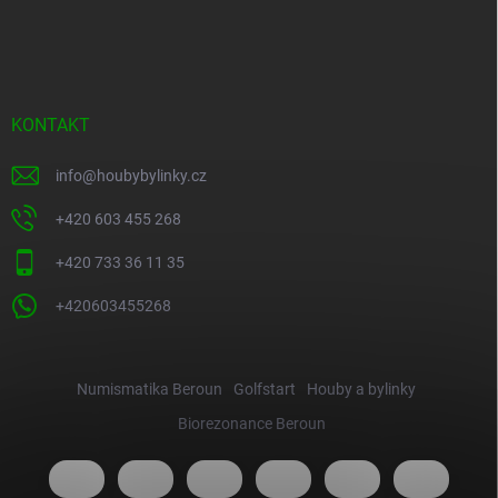
KONTAKT
info
@
houbybylinky.cz
+420 603 455 268
+420 733 36 11 35
+420603455268
Numismatika Beroun
Golfstart
Houby a bylinky
Biorezonance Beroun