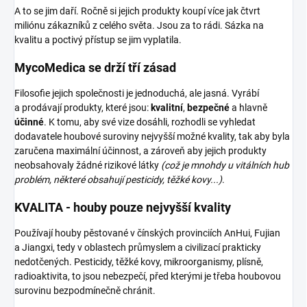
A to se jim daří. Ročně si jejich produkty koupí více jak čtvrt
miliónu zákazníků z celého světa. Jsou za to rádi. Sázka na
kvalitu a poctivý přístup se jim vyplatila.
MycoMedica se drží tří zásad
Filosofie jejich společnosti je jednoduchá, ale jasná. Vyrábí
a prodávají produkty, které jsou:
kvalitní
,
bezpečné
a hlavně
účinné
. K tomu, aby své vize dosáhli, rozhodli se vyhledat
dodavatele houbové suroviny nejvyšší možné kvality, tak aby byla
zaručena maximální účinnost, a zároveň aby jejich produkty
neobsahovaly žádné rizikové látky
(což je mnohdy u vitálních hub
problém, některé obsahují pesticidy, těžké kovy...)
.
KVALITA - houby pouze nejvyšší kvality
Používají houby pěstované v čínských provinciích AnHui, Fujian
a Jiangxi, tedy v oblastech průmyslem a civilizací prakticky
nedotčených. Pesticidy, těžké kovy, mikroorganismy, plísně,
radioaktivita, to jsou nebezpečí, před kterými je třeba houbovou
surovinu bezpodmínečně chránit.