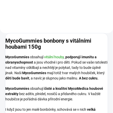
pusinka s kusy mandlí. Vyráběno
podle původní rodinné ...
MycoGummies bonbony s vitálními
houbami 150g
MycoGummies
obsahují
vitální houby
,
podporují imunitu a
obranyschopnost
a jsou vhodné i pro děti. Pokud se vaše ratolesti
nad vitamíny ošklíbají a nechtějí je polykat, tady to bude úplně
jinak. Naši
MycoGummies
mají totiž tvar malých houbiček, který
děti bude bavit
, a navíc je slupnou jako malinu.
A bez cukru.
MycoGummies
obsahují
čisté a kvalitní MycoMedica houbové
extrakty
bez aditiv, plnidel, nosičů a přidaného cukru. V každé
houbičce je pořádná dávka přírodní energie.
I když jsou to jen malé bonbónky, schovává se v nich
velká