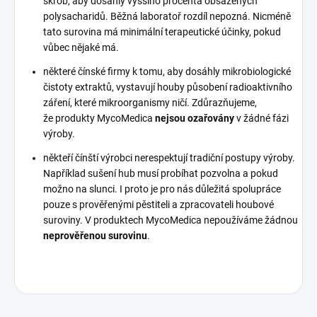
škrob, aby dosáhly vyššího procenta obsažených
polysacharidů. Běžná laboratoř rozdíl nepozná. Nicméně
tato surovina má minimální terapeutické účinky, pokud
vůbec nějaké má.
některé čínské firmy k tomu, aby dosáhly mikrobiologické
čistoty extraktů, vystavují houby působení radioaktivního
záření, které mikroorganismy ničí. Zdůrazňujeme,
že produkty MycoMedica
nejsou ozařovány
v žádné fázi
výroby.
někteří čínští výrobci nerespektují tradiční postupy výroby.
Například sušení hub musí probíhat pozvolna a pokud
možno na slunci. I proto je pro nás důležitá spolupráce
pouze s prověřenými pěstiteli a zpracovateli houbové
suroviny. V produktech MycoMedica nepoužíváme žádnou
neprověřenou surovinu
.