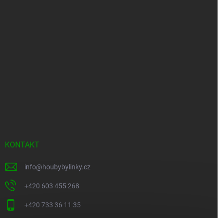
KONTAKT
info
@
houbybylinky.cz
+420 603 455 268
+420 733 36 11 35