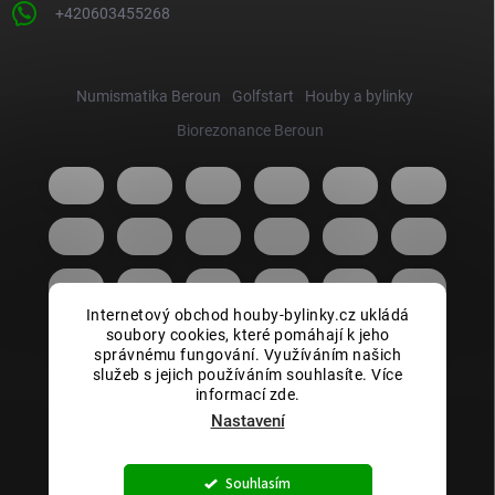
+420603455268
Numismatika Beroun
Golfstart
Houby a bylinky
Biorezonance Beroun
Internetový obchod houby-bylinky.cz ukládá
soubory cookies, které pomáhají k jeho
správnému fungování. Využíváním našich
služeb s jejich používáním souhlasíte. Více
informací zde.
Nastavení
Copyright 2026
Houby bylinky.cz
. Všechna práva vyhrazena.
Souhlasím