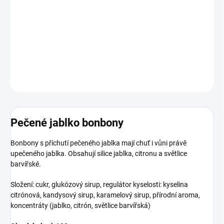
Bonbony s příchutí pečeného jablka mají chuť i vůni právě
upečeného jablka. Obsahují silice jablka, citronu a světlice
barvířské.
DETAILNÍ INFORMACE
ZEPTAT SE
HLÍDAT
Pečené jablko bonbony
Bonbony s příchutí pečeného jablka mají chuť i vůni právě
upečeného jablka. Obsahují silice jablka, citronu a světlice
barvířské.
Složení: cukr, glukózový sirup, regulátor kyselosti: kyselina
citrónová, kandysový sirup, karamelový sirup, přírodní aroma,
koncentráty (jablko, citrón, světlice barvířská)