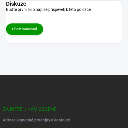
Diskuze
Buďte první, kdo napíše příspěvek k této položce.
Přidat komentář
Z
á
p
a
t
í
ZAJDĚTE K NÁM OSOBNĚ
Adresa kamenné prodejny a kontakty