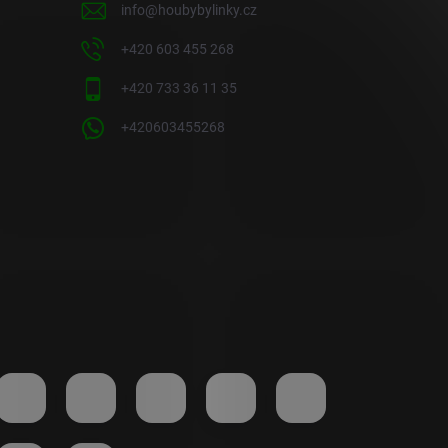
info
@
houbybylinky.cz
+420 603 455 268
+420 733 36 11 35
+420603455268