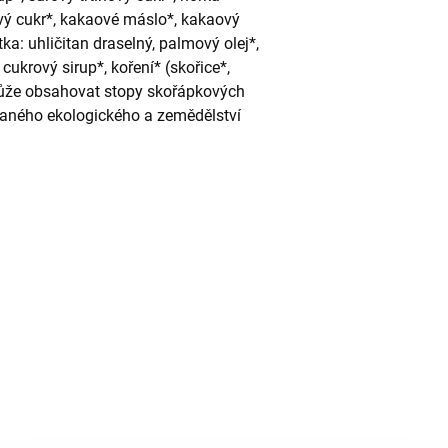
vý cukr*, kakaové máslo*, kakaový
a: uhličitan draselný, palmový olej*,
cukrový sirup*, koření* (skořice*,
Může obsahovat stopy skořápkových
ovaného ekologického a zemědělství