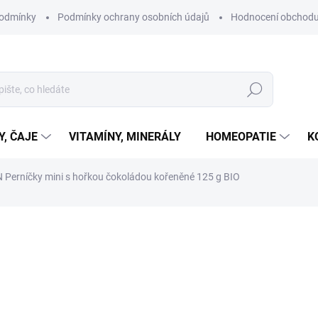
podmínky
Podmínky ochrany osobních údajů
Hodnocení obchod
Hledat
Y, ČAJE
VITAMÍNY, MINERÁLY
HOMEOPATIE
K
erníčky mini s hořkou čokoládou kořeněné 125 g BIO
ní
ZNAČKA:
ROSENGARTEN
150 Kč
Měrná
SKLADEM
cena:
MŮŽEME DORUČIT DO:
10.8.2