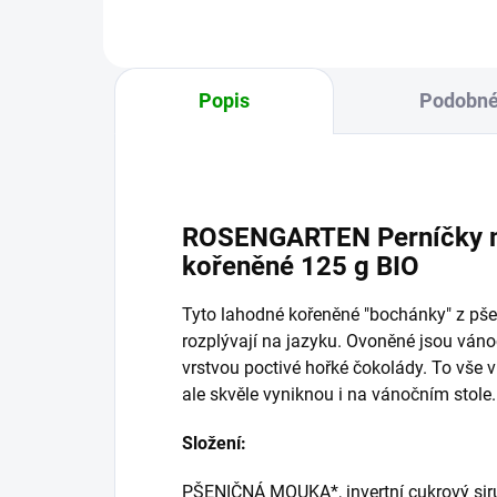
Popis
Podobné
ROSENGARTEN Perníčky mi
kořeněné 125 g BIO
Tyto lahodné kořeněné "bochánky" z pš
rozplývají na jazyku. Ovoněné jsou váno
vrstvou poctivé hořké čokolády. To vše v
ale skvěle vyniknou i na vánočním stole.
Složení:
PŠENIČNÁ MOUKA*, invertní cukrový sirup