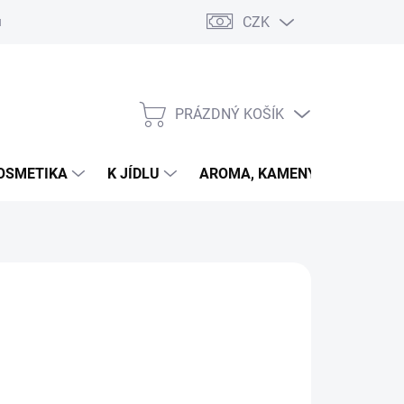
CZK
u
PRÁZDNÝ KOŠÍK
NÁKUPNÍ
KOŠÍK
OSMETIKA
K JÍDLU
AROMA, KAMENY
VETER
026
MOŽNOSTI DORUČENÍ