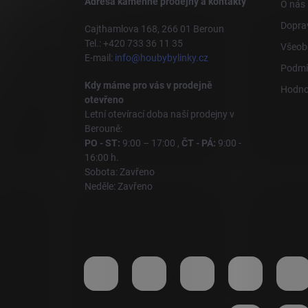
Adresa kamenné prodejny a kontakty
O nás
Doprav
Cajthamlova 168, 266 01 Beroun
Tel.: +420 733 36 11 35
Všeob
E-mail:
info@houbybylinky.cz
Podmí
Kdy máme pro vás v prodejně
Hodno
otevřeno
Letní otevírací doba naší prodejny v
Berouně:
PO - ST:
9:00 – 17:00 ,
ČT - PÁ:
9:00 -
16:00 h.
Sobota: Zavřeno
Neděle: Zavřeno