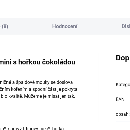
 (8)
Hodnocení
Dis
Dop
ni s hořkou čokoládou
eničné a špaldové mouky se doslova
Katego
čním kořením a spodní část je pokryta
 bio kvalitě. Můžeme je mlsat jen tak,
EAN
:
obsah
:
*, surový třtinový cukr*, hořká