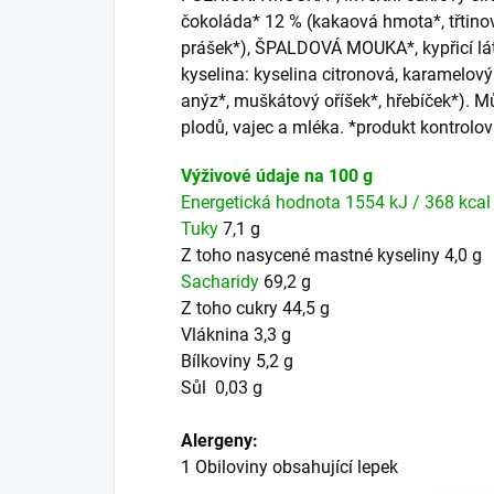
čokoláda* 12 % (kakaová hmota*, třtino
prášek*), ŠPALDOVÁ MOUKA*, kypřicí látk
kyselina: kyselina citronová, karamelový 
anýz*, muškátový oříšek*, hřebíček*). 
plodů, vajec a mléka. *produkt kontrol
Výživové údaje na 100 g
Energetická hodnota
1554 kJ / 368 kcal
Tuky
7,1 g
Z toho nasycené mastné kyseliny
4,0 g
Sacharidy
69,2 g
Z toho cukry
44,5 g
Vláknina
3,3 g
Bílkoviny
5,2 g
Sůl
0,03 g
Alergeny:
1
Obiloviny obsahující lepek