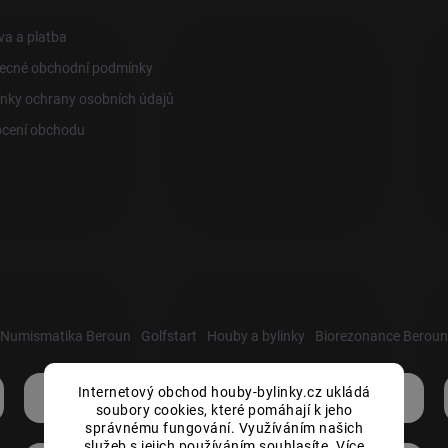
a a platba
ecné obchodní podmínky
nky ochrany osobních údajů
cení obchodu
Numismatika Beroun
Golfstart
Houby a bylinky
Biorezonance Beroun
Internetový obchod houby-bylinky.cz ukládá
soubory cookies, které pomáhají k jeho
správnému fungování. Využíváním našich
služeb s jejich používáním souhlasíte. Více