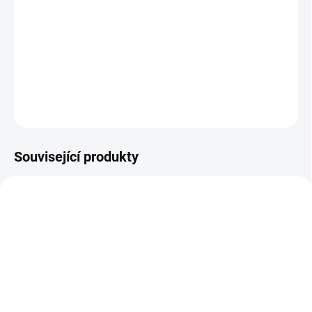
Sonnentor adventní ovocný čaj, dvoukomorový, jablečný, šípkový,
skořicový, hruškový, pomeranč, kdoule. Krásná zahřívací směs
ovocných čajů.
DETAILNÍ INFORMACE
ZEPTAT SE
HLÍDAT
Související produkty
TIP NA DÁREK
MIKULAS-COKOLADA
MANDLE-V-COKOLADE-SKORICE
SKLADEM
SKLADEM