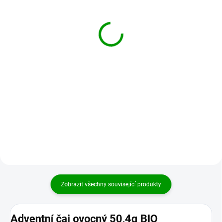
ROSENGARTEN Figurka
ROSENGARTEN Mandle
Mikuláš z mléčné
v mléčné čokoládě a
čokolády 60 g BIO
skořici 100 g BIO
130 Kč
130 Kč
Do košíku
Do košíku
Krásný Mikuláš se skutečným
Lahodná jádra mandlí v
biskupským kloboukem a hůlkou:
biokvalitě ponořená do mléčné
vysoce kvalitní dutá čokoládová
čokolády a obalená směsí
figurka z jemné mléčné čokolády,
vánočního koření. Tato lahůdka je
vkusně ozdobená bílou...
naprosto nezbytná pro všechny...
Zobrazit všechny související produkty
Adventní čaj ovocný 50,4g BIO