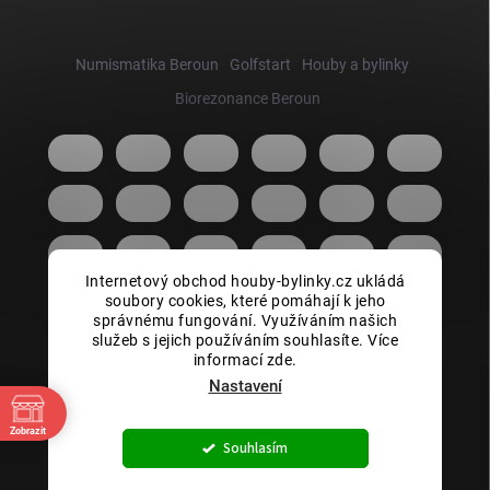
Numismatika Beroun
Golfstart
Houby a bylinky
Biorezonance Beroun
Internetový obchod houby-bylinky.cz ukládá
soubory cookies, které pomáhají k jeho
správnému fungování. Využíváním našich
služeb s jejich používáním souhlasíte. Více
informací zde.
Nastavení
Zobrazit
Copyright 2026
Houby bylinky.cz
. Všechna práva vyhrazena.
Souhlasím
Vytvořil Shoptet