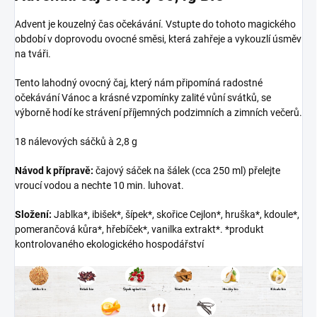
Advent je kouzelný čas očekávání. Vstupte do tohoto magického
období v doprovodu ovocné směsi, která zahřeje a vykouzlí úsměv
na tváři.
Tento lahodný ovocný čaj, který nám připomíná radostné
očekávání Vánoc a krásné vzpomínky zalité vůní svátků, se
výborně hodí ke strávení příjemných podzimních a zimních večerů.
18 nálevových sáčků à 2,8 g
Návod k přípravě:
čajový sáček na šálek (cca 250 ml) přelejte
vroucí vodou a nechte 10 min. luhovat.
Složení:
Jablka*, ibišek*, šípek*, skořice Cejlon*, hruška*, kdoule*,
pomerančová kůra*, hřebíček*, vanilka extrakt*. *produkt
kontrolovaného ekologického hospodářství