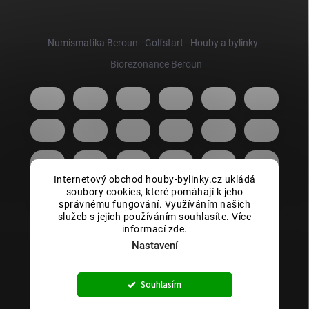
Numismatika Beroun
Golfstart
Houby a bylinky
Biorezonance Beroun
Internetový obchod houby-bylinky.cz ukládá
soubory cookies, které pomáhají k jeho
správnému fungování. Využíváním našich
služeb s jejich používáním souhlasíte. Více
informací zde.
Nastavení
Copyright 2026
Houby bylinky.cz
. Všechna práva vyhrazena.
Souhlasím
Vytvořil Shoptet