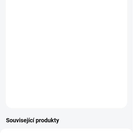
Pozitivní účinky
Normální činnost kardiovaskulárního systému (krevní oběh)
Antioxidant (imunitní systém)
Normální stav kostí a kloubů
Normální činnost nervové soustavy
Normální funkce dýchacího systému
Normální stav pokožky
Kontrola zánětlivých reakcí
Chuť k jídlu
DETAILNÍ INFORMACE
ZEPTAT SE
HLÍDAT
Související produkty