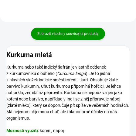
Zobrazit všechny související produkty
Kurkuma mletá
Kurkuma nebo také indický šafrán je vlastně oddenek
z kurkumovníku dlouhého (
Curcuma longa
). Je to jedna
z hlavních složek indické směsi koření – kari. Obsahuje žluté
barvivo kurkumin. Chuť kurkumou připomíná hořčici. Je lehce
nahořklá, zemitá až pepřovitá. Kurkuma se nepoužívá jen jako
koření nebo barvivo, například v Indii se z něj připravuje nápoj
(zlaté mléko), který se doporučuje pít spíše ve večerních hodinách.
Má nejenom příjemnou chuť, ale i blahodárné účinky na náš
organismus.
Možnosti využití
: koření, nápoj