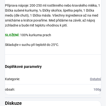
Příprava nápoje: 200-250 ml rostlinného nebo kravského mléka, 1
lžička sušené kurkumy, ½ lžičky skořice, špetka pepře, 1 lžička
medu (dle chuti), 1 lžička másla. Všechny ingredience až na med
smícháme a krátce povaříme. Med přidáme na závěr, až nápoj
zchladne a bude mít teplotu vhodnou k pití.
SLOŽENÍ:
100% kurkuma prach
Skladujte v suchu při teplotě do 25°C.
Doplňkové parametry
Kategorie
:
Ostatní
obsah
:
100g
Diskuze