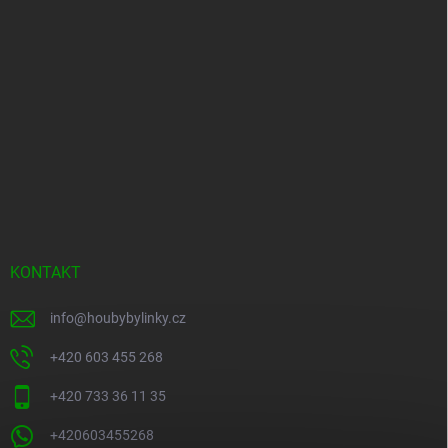
KONTAKT
info
@
houbybylinky.cz
+420 603 455 268
+420 733 36 11 35
+420603455268