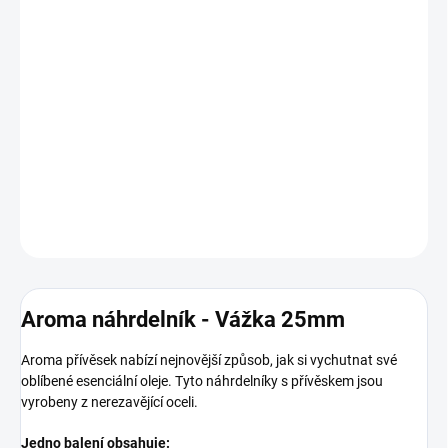
−
+
Přidat do košíku
Aroma přívěsek nabízí nejnovější způsob, jak si vychutnat své
oblíbené esenciální oleje. Tyto náhrdelníky s přívěskem jsou
vyrobeny z nerezavějící oceli.
DETAILNÍ INFORMACE
ZEPTAT SE
HLÍDAT
Aroma náhrdelník - Vážka 25mm
Aroma přívěsek nabízí nejnovější způsob, jak si vychutnat své
oblíbené esenciální oleje. Tyto náhrdelníky s přívěskem jsou
vyrobeny z nerezavějící oceli.
Jedno balení obsahuje: