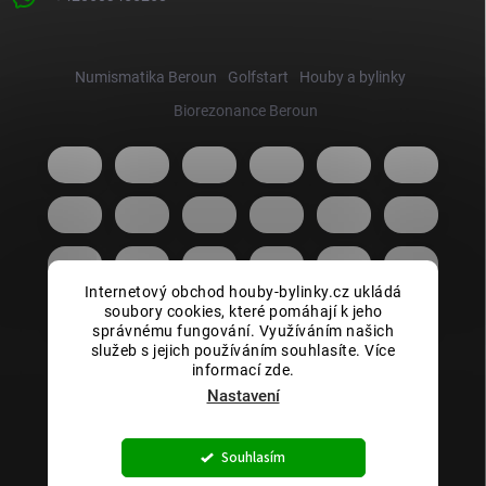
Numismatika Beroun
Golfstart
Houby a bylinky
Biorezonance Beroun
Internetový obchod houby-bylinky.cz ukládá
soubory cookies, které pomáhají k jeho
správnému fungování. Využíváním našich
služeb s jejich používáním souhlasíte. Více
informací zde.
Nastavení
Copyright 2026
Houby bylinky.cz
. Všechna práva vyhrazena.
Souhlasím
Vytvořil Shoptet