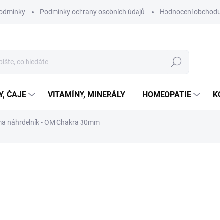
podmínky
Podmínky ochrany osobních údajů
Hodnocení obchod
Hledat
Y, ČAJE
VITAMÍNY, MINERÁLY
HOMEOPATIE
K
a náhrdelník - OM Chakra 30mm
ní
480 Kč
Měrná
SKLADEM
cena:
MŮŽEME DORUČIT DO:
11.8.2