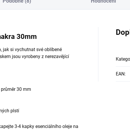
Podobné (8)
Hodnocení
Dop
Chakra 30mm
 jak si vychutnat své oblíbené
věskem jsou vyrobeny z nerezavějící
Katego
EAN
:
m průměr 30 mm
ých plstí
kapejte 3-4 kapky esenciálního oleje na