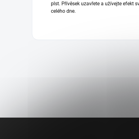
plst. Přívěsek uzavřete a užívejte efekt
celého dne.
Z
á
p