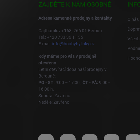
a
ZAJDĚTE K NÁM OSOBNĚ
INF
t
í
Adresa kamenné prodejny a kontakty
O nás
Doprav
Cajthamlova 168, 266 01 Beroun
Tel.: +420 733 36 11 35
Všeob
E-mail:
info@houbybylinky.cz
Podmí
Kdy máme pro vás v prodejně
Hodno
otevřeno
Letní otevírací doba naší prodejny v
Berouně:
PO - ST:
9:00 – 17:00 ,
ČT - PÁ:
9:00 -
16:00 h.
Sobota: Zavřeno
Neděle: Zavřeno