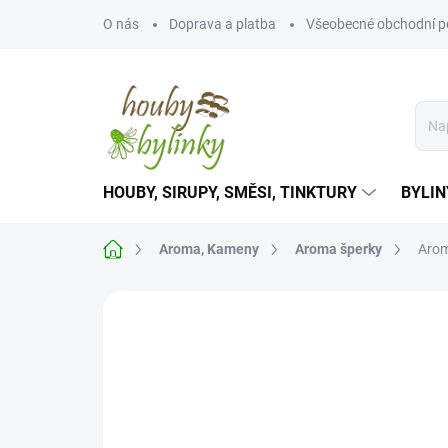
Přejít
O nás
Doprava a platba
Všeobecné obchodní 
na
obsah
HOUBY, SIRUPY, SMĚSI, TINKTURY
BYLIN
Domů
Aroma, Kameny
Aroma šperky
Arom
Neohodnoceno
Podrobnosti hodnoce