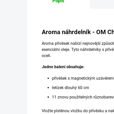
Popis
Aroma náhrdelník - OM 
Aroma přívěsek nabízí nejnovější způsob,
esenciální oleje. Tyto náhrdelníky s pří
oceli.
Jedno balení obsahuje:
přívěšek s magnetickým uzávěre
řetízek dlouhý 60 cm
11 znovu použitelných různobarevn
Vložte plstěnou vložku do přívěsku a na