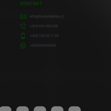
KONTAKT
info
@
houbybylinky.cz
+420 603 455 268
+420 733 36 11 35
+420603455268