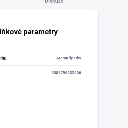
Diskuze
lňkové parametry
rie
:
Aroma šperky
5055796532506