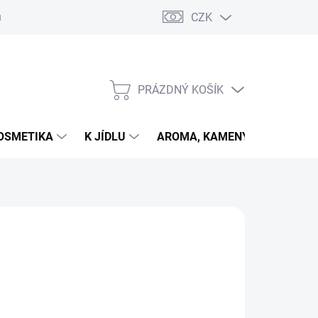
CZK
u
PRÁZDNÝ KOŠÍK
NÁKUPNÍ
KOŠÍK
OSMETIKA
K JÍDLU
AROMA, KAMENY
VETER
026
MOŽNOSTI DORUČENÍ