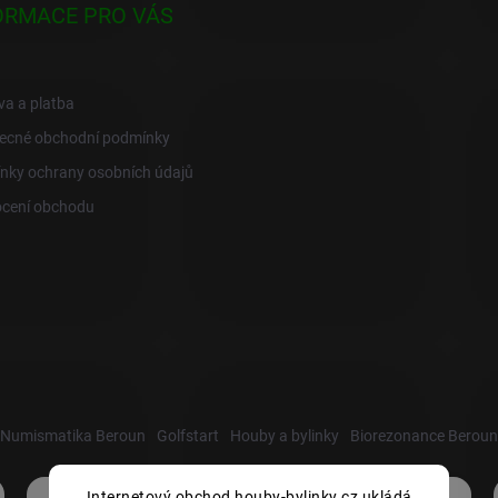
ORMACE PRO VÁS
a a platba
ecné obchodní podmínky
nky ochrany osobních údajů
cení obchodu
Numismatika Beroun
Golfstart
Houby a bylinky
Biorezonance Beroun
Internetový obchod houby-bylinky.cz ukládá